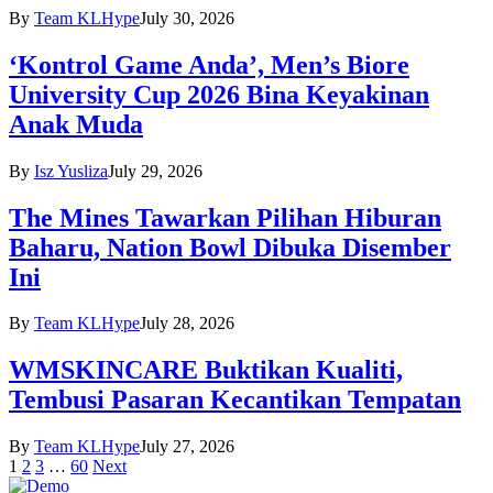
By
Team KLHype
July 30, 2026
‘Kontrol Game Anda’, Men’s Biore
University Cup 2026 Bina Keyakinan
Anak Muda
By
Isz Yusliza
July 29, 2026
The Mines Tawarkan Pilihan Hiburan
Baharu, Nation Bowl Dibuka Disember
Ini
By
Team KLHype
July 28, 2026
WMSKINCARE Buktikan Kualiti,
Tembusi Pasaran Kecantikan Tempatan
By
Team KLHype
July 27, 2026
1
2
3
…
60
Next