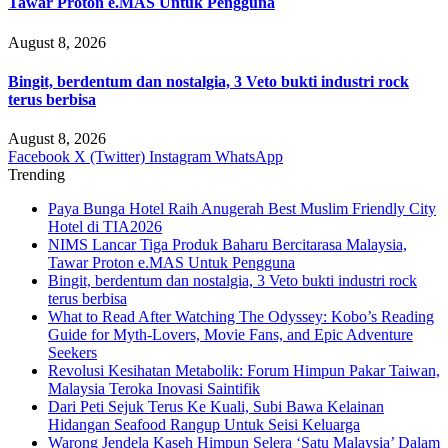
Tawar Proton e.MAS Untuk Pengguna
August 8, 2026
Bingit, berdentum dan nostalgia, 3 Veto bukti industri rock
terus berbisa
August 8, 2026
Facebook
X (Twitter)
Instagram
WhatsApp
Trending
Paya Bunga Hotel Raih Anugerah Best Muslim Friendly City
Hotel di TIA2026
NIMS Lancar Tiga Produk Baharu Bercitarasa Malaysia,
Tawar Proton e.MAS Untuk Pengguna
Bingit, berdentum dan nostalgia, 3 Veto bukti industri rock
terus berbisa
What to Read After Watching The Odyssey: Kobo’s Reading
Guide for Myth-Lovers, Movie Fans, and Epic Adventure
Seekers
Revolusi Kesihatan Metabolik: Forum Himpun Pakar Taiwan,
Malaysia Teroka Inovasi Saintifik
Dari Peti Sejuk Terus Ke Kuali, Subi Bawa Kelainan
Hidangan Seafood Rangup Untuk Seisi Keluarga
Warong Jendela Kaseh Himpun Selera ‘Satu Malaysia’ Dalam