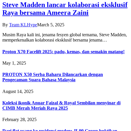
Steve Madden lancar kolaborasi eksklusif
Raya bersama Ameera Zaini
By
Team KLHype
March 5, 2025
Musim Raya kali ini, jenama fesyen global ternama, Steve Madden,
memperkenalkan kolaborasi eksklusif bersama jenama…
Proton X70 Facelift 2025: padu, kemas, dan semakin matang!
May 1, 2025
PROTON X50 Serba Baharu Dilancarkan dengan
Pengecaman Suara Bahasa Malaysia
August 14, 2025
Koleksi ikonik Anuar Faizal & Royal Sembilan menyinar di
CIMB Merah Meriah Raya 2025
February 28, 2025
Dari flat usang ke residensi moden: JL99 Group buktikan