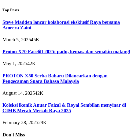
Top Posts
Steve Madden lancar kolaborasi eksklusif Raya bersama
Ameera Zaini
March 5, 2025
45K
Proton X70 Facelift 2025: padu, kemas, dan semakin matang!
May 1, 2025
42K
PROTON X50 Serba Baharu Dilancarkan dengan
Pengecaman Suara Bahasa Malaysia
August 14, 2025
42K
Koleksi ikonik Anuar Faizal & Royal Sembilan menyinar di
CIMB Merah Meriah Raya 2025
February 28, 2025
29K
Don't Miss