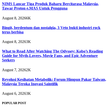
NIMS Lancar Tiga Produk Baharu Bercitarasa Malaysia,
Tawar Proton e.MAS Untuk Pengguna
August 8, 2026
6K
Bingit, berdentum dan nostalgia, 3 Veto bukti industri rock
terus berbisa
August 8, 2026
3K
What to Read After Watching The Odyssey: Kobo’s Reading
Guide for Myth-Lovers, Movie Fans, and Epic Adventure
Seekers
August 7, 2026
2K
Revolusi Kesihatan Metabolik: Forum Himpun Pakar Taiwan,
Malaysia Teroka Inovasi Saintifik
August 6, 2026
3K
POPULAR POST