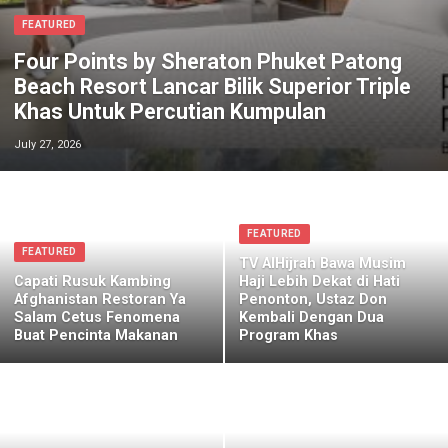
FEATURED
Four Points by Sheraton Phuket Patong
Beach Resort Lancar Bilik Superior Triple
Khas Untuk Percutian Kumpulan
July 27, 2026
FEATURED
FEATURED
TV AlHijrah Bawa Musim
Capati Rusuk Kambing
Haji Lebih Dekat di Hati
Afghanistan Restoran Ya
Penonton, Ustaz Don
Salam Cetus Fenomena
Kembali Dengan Dua
Buat Pencinta Makanan
Program Khas