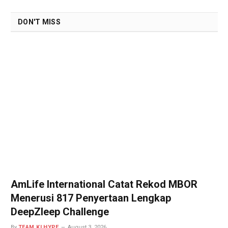
DON'T MISS
AmLife International Catat Rekod MBOR
Menerusi 817 Penyertaan Lengkap
DeepZleep Challenge
By
TEAM KLHYPE
August 3, 2026