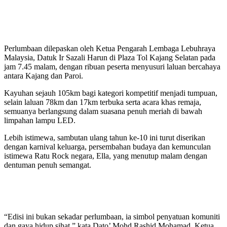
Perlumbaan dilepaskan oleh Ketua Pengarah Lembaga Lebuhraya
Malaysia, Datuk Ir Sazali Harun di Plaza Tol Kajang Selatan pada
jam 7.45 malam, dengan ribuan peserta menyusuri laluan bercahaya
antara Kajang dan Paroi.
Kayuhan sejauh 105km bagi kategori kompetitif menjadi tumpuan,
selain laluan 78km dan 17km terbuka serta acara khas remaja,
semuanya berlangsung dalam suasana penuh meriah di bawah
limpahan lampu LED.
Lebih istimewa, sambutan ulang tahun ke-10 ini turut diserikan
dengan karnival keluarga, persembahan budaya dan kemunculan
istimewa Ratu Rock negara, Ella, yang menutup malam dengan
dentuman penuh semangat.
“Edisi ini bukan sekadar perlumbaan, ia simbol penyatuan komuniti
dan gaya hidup sihat,” kata Dato’ Mohd Rashid Mohamad, Ketua