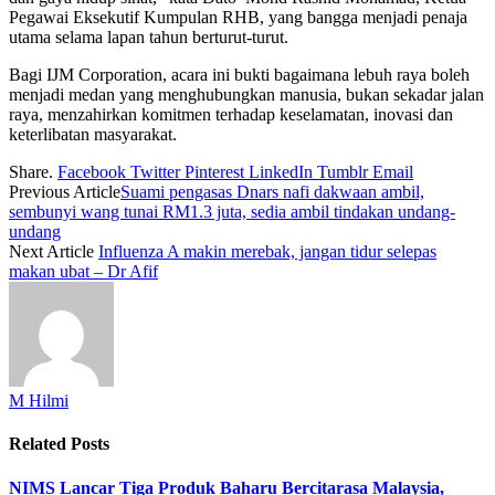
Pegawai Eksekutif Kumpulan RHB, yang bangga menjadi penaja
utama selama lapan tahun berturut-turut.
Bagi IJM Corporation, acara ini bukti bagaimana lebuh raya boleh
menjadi medan yang menghubungkan manusia, bukan sekadar jalan
raya, menzahirkan komitmen terhadap keselamatan, inovasi dan
keterlibatan masyarakat.
Share.
Facebook
Twitter
Pinterest
LinkedIn
Tumblr
Email
Previous Article
Suami pengasas Dnars nafi dakwaan ambil,
sembunyi wang tunai RM1.3 juta, sedia ambil tindakan undang-
undang
Next Article
Influenza A makin merebak, jangan tidur selepas
makan ubat – Dr Afif
M Hilmi
Related
Posts
NIMS Lancar Tiga Produk Baharu Bercitarasa Malaysia,