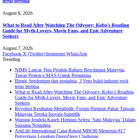
terus berbisa
August 8, 2026
What to Read After Watching The Odyssey: Kobo’s Reading
Guide for Myth-Lovers, Movie Fans, and Epic Adventure
Seekers
August 7, 2026
Facebook
X (Twitter)
Instagram
WhatsApp
Trending
NIMS Lancar Tiga Produk Baharu Bercitarasa Malaysia,
Tawar Proton e.MAS Untuk Pengguna
Bingit, berdentum dan nostalgia, 3 Veto bukti industri rock
terus berbisa
What to Read After Watching The Odyssey: Kobo’s Reading
Guide for Myth-Lovers, Movie Fans, and Epic Adventure
Seekers
Revolusi Kesihatan Metabolik: Forum Himpun Pakar Taiwan,
Malaysia Teroka Inovasi Saintifik
Warong Jendela Kaseh Himpun Selera ‘Satu Malaysia’ Dalam
Suasana Nostalgia
AmLife International Catat Rekod MBOR Menerusi 817
Penyertaan Lengkap DeepZleep Challenge