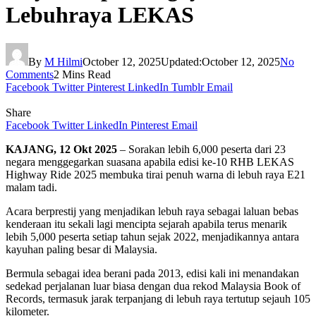
Lebuhraya LEKAS
By
M Hilmi
October 12, 2025
Updated:
October 12, 2025
No
Comments
2 Mins Read
Facebook
Twitter
Pinterest
LinkedIn
Tumblr
Email
Share
Facebook
Twitter
LinkedIn
Pinterest
Email
KAJANG, 12 Okt 2025
– Sorakan lebih 6,000 peserta dari 23
negara menggegarkan suasana apabila edisi ke-10 RHB LEKAS
Highway Ride 2025 membuka tirai penuh warna di lebuh raya E21
malam tadi.
Acara berprestij yang menjadikan lebuh raya sebagai laluan bebas
kenderaan itu sekali lagi mencipta sejarah apabila terus menarik
lebih 5,000 peserta setiap tahun sejak 2022, menjadikannya antara
kayuhan paling besar di Malaysia.
Bermula sebagai idea berani pada 2013, edisi kali ini menandakan
sedekad perjalanan luar biasa dengan dua rekod Malaysia Book of
Records, termasuk jarak terpanjang di lebuh raya tertutup sejauh 105
kilometer.