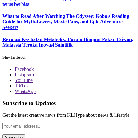
terus berbisa
What to Read After Watching The Odyssey: Kobo’s Reading
Guide for Myth-Lovers, Movie Fans, and Epic Adventure
Seekers
Revolusi Kesihatan Metabolik: Forum Himpun Pakar Taiwan,
Malaysia Teroka Inovasi Saintifik
Stay In Touch
Facebook
Instagram
YouTube
TikTok
WhatsApp
Subscribe to Updates
Get the latest creative news from KLHype about news & lifestyle.