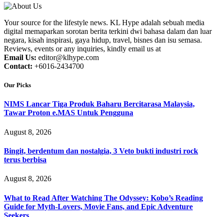
Your source for the lifestyle news. KL Hype adalah sebuah media
digital memaparkan sorotan berita terkini dwi bahasa dalam dan luar
negara, kisah inspirasi, gaya hidup, travel, bisnes dan isu semasa.
Reviews, events or any inquiries, kindly email us at
Email Us:
editor@klhype.com
Contact:
+6016-2434700
Our Picks
NIMS Lancar Tiga Produk Baharu Bercitarasa Malaysia,
Tawar Proton e.MAS Untuk Pengguna
August 8, 2026
Bingit, berdentum dan nostalgia, 3 Veto bukti industri rock
terus berbisa
August 8, 2026
What to Read After Watching The Odyssey: Kobo’s Reading
Guide for Myth-Lovers, Movie Fans, and Epic Adventure
Seekers