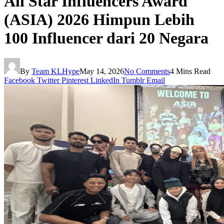
All Star Influencers Award
(ASIA) 2026 Himpun Lebih
100 Influencer dari 20 Negara
By
Team KLHype
May 14, 2026
No Comments
4 Mins Read
Facebook
Twitter
Pinterest
LinkedIn
Tumblr
Email