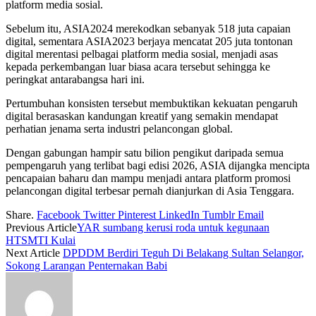
platform media sosial.
Sebelum itu, ASIA2024 merekodkan sebanyak 518 juta capaian
digital, sementara ASIA2023 berjaya mencatat 205 juta tontonan
digital merentasi pelbagai platform media sosial, menjadi asas
kepada perkembangan luar biasa acara tersebut sehingga ke
peringkat antarabangsa hari ini.
Pertumbuhan konsisten tersebut membuktikan kekuatan pengaruh
digital berasaskan kandungan kreatif yang semakin mendapat
perhatian jenama serta industri pelancongan global.
Dengan gabungan hampir satu bilion pengikut daripada semua
pempengaruh yang terlibat bagi edisi 2026, ASIA dijangka mencipta
pencapaian baharu dan mampu menjadi antara platform promosi
pelancongan digital terbesar pernah dianjurkan di Asia Tenggara.
Share.
Facebook
Twitter
Pinterest
LinkedIn
Tumblr
Email
Previous Article
YAR sumbang kerusi roda untuk kegunaan
HTSMTI Kulai
Next Article
DPDDM Berdiri Teguh Di Belakang Sultan Selangor,
Sokong Larangan Penternakan Babi