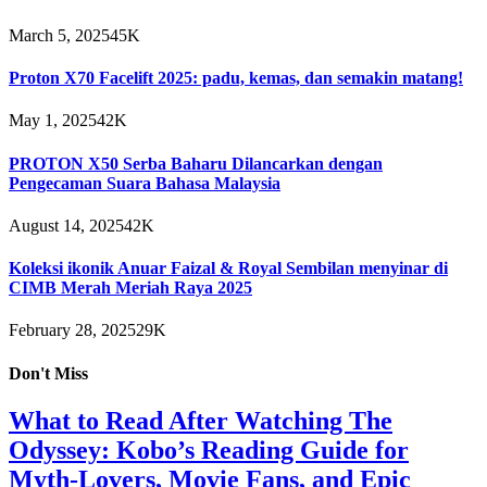
March 5, 2025
45K
Proton X70 Facelift 2025: padu, kemas, dan semakin matang!
May 1, 2025
42K
PROTON X50 Serba Baharu Dilancarkan dengan
Pengecaman Suara Bahasa Malaysia
August 14, 2025
42K
Koleksi ikonik Anuar Faizal & Royal Sembilan menyinar di
CIMB Merah Meriah Raya 2025
February 28, 2025
29K
Don't Miss
What to Read After Watching The
Odyssey: Kobo’s Reading Guide for
Myth-Lovers, Movie Fans, and Epic