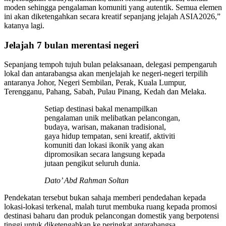
moden sehingga pengalaman komuniti yang autentik. Semua elemen
ini akan diketengahkan secara kreatif sepanjang jelajah ASIA2026,”
katanya lagi.
Jelajah 7 bulan merentasi negeri
Sepanjang tempoh tujuh bulan pelaksanaan, delegasi pempengaruh
lokal dan antarabangsa akan menjelajah ke negeri-negeri terpilih
antaranya Johor, Negeri Sembilan, Perak, Kuala Lumpur,
Terengganu, Pahang, Sabah, Pulau Pinang, Kedah dan Melaka.
Setiap destinasi bakal menampilkan
pengalaman unik melibatkan pelancongan,
budaya, warisan, makanan tradisional,
gaya hidup tempatan, seni kreatif, aktiviti
komuniti dan lokasi ikonik yang akan
dipromosikan secara langsung kepada
jutaan pengikut seluruh dunia.
Dato’ Abd Rahman Soltan
Pendekatan tersebut bukan sahaja memberi pendedahan kepada
lokasi-lokasi terkenal, malah turut membuka ruang kepada promosi
destinasi baharu dan produk pelancongan domestik yang berpotensi
tinggi untuk diketengahkan ke peringkat antarabangsa.