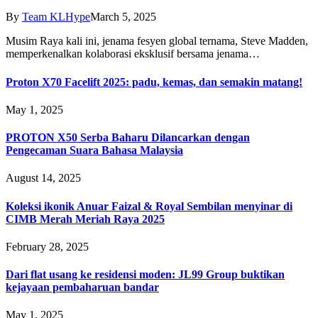
By
Team KLHype
March 5, 2025
Musim Raya kali ini, jenama fesyen global ternama, Steve Madden,
memperkenalkan kolaborasi eksklusif bersama jenama…
Proton X70 Facelift 2025: padu, kemas, dan semakin matang!
May 1, 2025
PROTON X50 Serba Baharu Dilancarkan dengan
Pengecaman Suara Bahasa Malaysia
August 14, 2025
Koleksi ikonik Anuar Faizal & Royal Sembilan menyinar di
CIMB Merah Meriah Raya 2025
February 28, 2025
Dari flat usang ke residensi moden: JL99 Group buktikan
kejayaan pembaharuan bandar
May 1, 2025