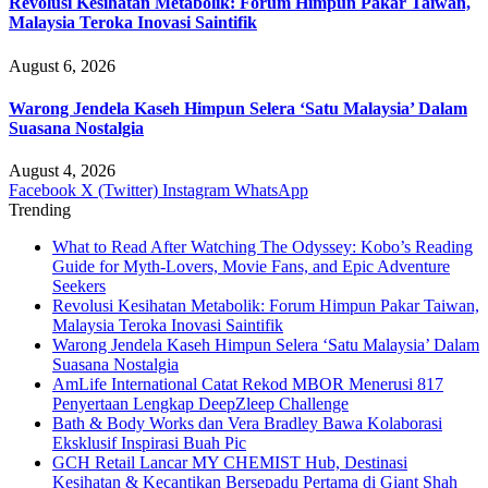
Revolusi Kesihatan Metabolik: Forum Himpun Pakar Taiwan,
Malaysia Teroka Inovasi Saintifik
August 6, 2026
Warong Jendela Kaseh Himpun Selera ‘Satu Malaysia’ Dalam
Suasana Nostalgia
August 4, 2026
Facebook
X (Twitter)
Instagram
WhatsApp
Trending
What to Read After Watching The Odyssey: Kobo’s Reading
Guide for Myth-Lovers, Movie Fans, and Epic Adventure
Seekers
Revolusi Kesihatan Metabolik: Forum Himpun Pakar Taiwan,
Malaysia Teroka Inovasi Saintifik
Warong Jendela Kaseh Himpun Selera ‘Satu Malaysia’ Dalam
Suasana Nostalgia
AmLife International Catat Rekod MBOR Menerusi 817
Penyertaan Lengkap DeepZleep Challenge
Bath & Body Works dan Vera Bradley Bawa Kolaborasi
Eksklusif Inspirasi Buah Pic
GCH Retail Lancar MY CHEMIST Hub, Destinasi
Kesihatan & Kecantikan Bersepadu Pertama di Giant Shah