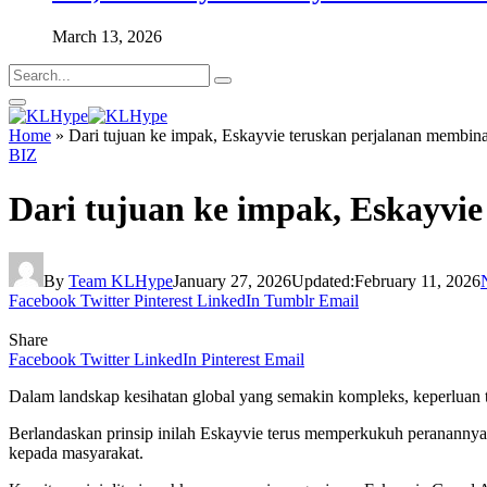
March 13, 2026
Home
»
Dari tujuan ke impak, Eskayvie teruskan perjalanan membin
BIZ
Dari tujuan ke impak, Eskayvi
By
Team KLHype
January 27, 2026
Updated:
February 11, 2026
Facebook
Twitter
Pinterest
LinkedIn
Tumblr
Email
Share
Facebook
Twitter
LinkedIn
Pinterest
Email
Dalam landskap kesihatan global yang semakin kompleks, keperluan te
Berlandaskan prinsip inilah Eskayvie terus memperkukuh perananny
kepada masyarakat.