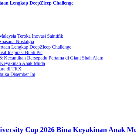
taan Lengkap DeepZleep Challenge
laysia Teroka Inovasi Saintifik
Suasana Nostalgia
rtaan Lengkap DeepZleep Challenge
if Inspirasi Buah Pic
 Kecantikan Bersepadu Pertama di Giant Shah Alam
a Keyakinan Anak Muda
gara di TRX
buka Disember Ini
iversity Cup 2026 Bina Keyakinan Anak M