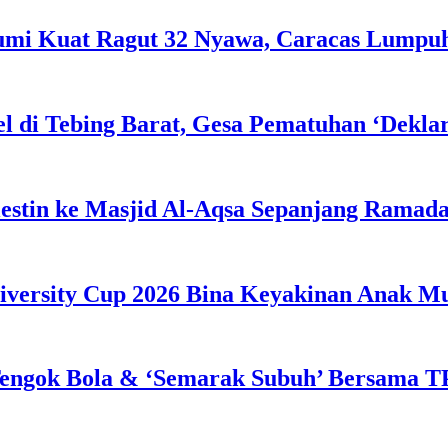
Bumi Kuat Ragut 32 Nyawa, Caracas Lumpu
l di Tebing Barat, Gesa Pematuhan ‘Dekla
estin ke Masjid Al-Aqsa Sepanjang Ramad
iversity Cup 2026 Bina Keyakinan Anak M
engok Bola & ‘Semarak Subuh’ Bersama TP