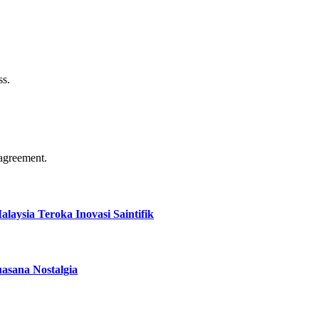
ss.
agreement.
aysia Teroka Inovasi Saintifik
asana Nostalgia