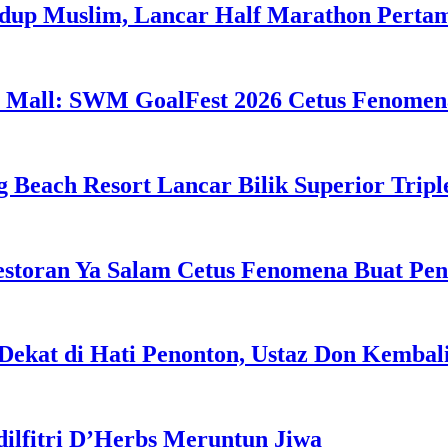
idup Muslim, Lancar Half Marathon Perta
 Mall: SWM GoalFest 2026 Cetus Fenomen
g Beach Resort Lancar Bilik Superior Tri
estoran Ya Salam Cetus Fenomena Buat Pe
Dekat di Hati Penonton, Ustaz Don Kemba
dilfitri D’Herbs Meruntun Jiwa