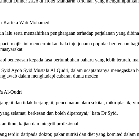
nnual Dinner 2026 di Hotel Mandarin Oriental, yang menghimpunkan 
Dr Kartika Wati Mohamed
n lalu serta menzahirkan penghargaan terhadap perjalanan yang dibina 
ct, majlis ini mencerminkan hala tuju jenama popular berkenaan bagi 
 masyarakat.
etapi penegasan kepada fasa pertumbuhan baharu yang lebih terarah, 
 Syid Ayob Syid Mustafa Al-Qudri, dalam ucaptamanya menegaskan ba
ggungjawab dalam menghadapi cabaran dunia moden.
fa Al-Qudri
jangkit dan tidak berjangkit, pencemaran alam sekitar, mikroplastik, v
ang selamat, berkesan dan boleh dipercayai,” kata Dr Syid.
ilmu, kajian dan integriti profesional.
ng terdiri daripada doktor, pakar nutrisi dan diet yang komited dala