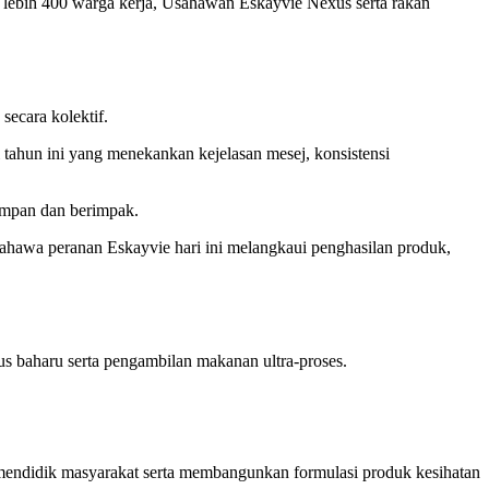
lebih 400 warga kerja, Usahawan Eskayvie Nexus serta rakan
secara kolektif.
tahun ini yang menekankan kejelasan mesej, konsistensi
mampan dan berimpak.
hawa peranan Eskayvie hari ini melangkaui penghasilan produk,
irus baharu serta pengambilan makanan ultra-proses.
m mendidik masyarakat serta membangunkan formulasi produk kesihatan