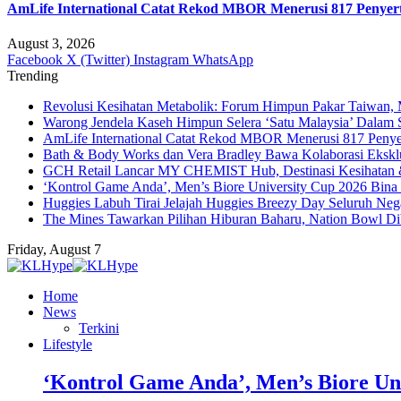
AmLife International Catat Rekod MBOR Menerusi 817 Penyer
August 3, 2026
Facebook
X (Twitter)
Instagram
WhatsApp
Trending
Revolusi Kesihatan Metabolik: Forum Himpun Pakar Taiwan, Ma
Warong Jendela Kaseh Himpun Selera ‘Satu Malaysia’ Dalam 
AmLife International Catat Rekod MBOR Menerusi 817 Penye
Bath & Body Works dan Vera Bradley Bawa Kolaborasi Eksklus
GCH Retail Lancar MY CHEMIST Hub, Destinasi Kesihatan &
‘Kontrol Game Anda’, Men’s Biore University Cup 2026 Bin
Huggies Labuh Tirai Jelajah Huggies Breezy Day Seluruh Ne
The Mines Tawarkan Pilihan Hiburan Baharu, Nation Bowl Di
Friday, August 7
Home
News
Terkini
Lifestyle
‘Kontrol Game Anda’, Men’s Biore Un