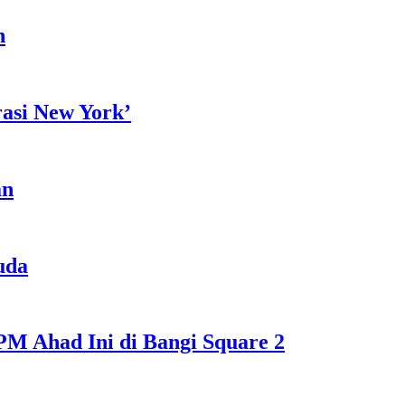
h
rasi New York’
an
uda
M Ahad Ini di Bangi Square 2