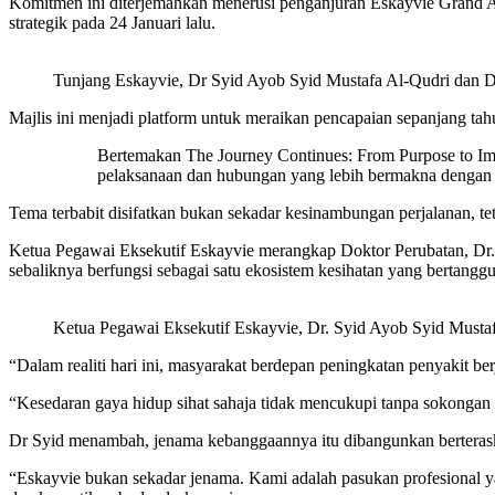
Komitmen ini diterjemahkan menerusi penganjuran Eskayvie Grand A
strategik pada 24 Januari lalu.
Tunjang Eskayvie, Dr Syid Ayob Syid Mustafa Al-Qudri dan 
Majlis ini menjadi platform untuk meraikan pencapaian sepanjang tahu
Bertemakan The Journey Continues: From Purpose to Impa
pelaksanaan dan hubungan yang lebih bermakna dengan
Tema terbabit disifatkan bukan sekadar kesinambungan perjalanan, t
Ketua Pegawai Eksekutif Eskayvie merangkap Doktor Perubatan, Dr.
sebaliknya berfungsi sebagai satu ekosistem kesihatan yang bertan
Ketua Pegawai Eksekutif Eskayvie, Dr. Syid Ayob Syid Musta
“Dalam realiti hari ini, masyarakat berdepan peningkatan penyakit ber
“Kesedaran gaya hidup sihat sahaja tidak mencukupi tanpa sokongan y
Dr Syid menambah, jenama kebanggaannya itu dibangunkan berteraskan 
“Eskayvie bukan sekadar jenama. Kami adalah pasukan profesional ya