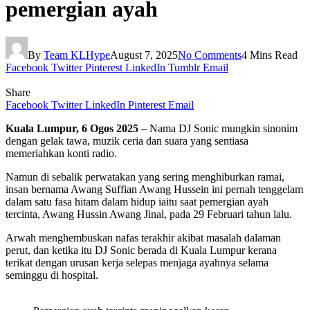
pemergian ayah
By
Team KLHype
August 7, 2025
No Comments
4 Mins Read
Facebook
Twitter
Pinterest
LinkedIn
Tumblr
Email
Share
Facebook
Twitter
LinkedIn
Pinterest
Email
Kuala Lumpur, 6 Ogos 2025
– Nama DJ Sonic mungkin sinonim
dengan gelak tawa, muzik ceria dan suara yang sentiasa
memeriahkan konti radio.
Namun di sebalik perwatakan yang sering menghiburkan ramai,
insan bernama Awang Suffian Awang Hussein ini pernah tenggelam
dalam satu fasa hitam dalam hidup iaitu saat pemergian ayah
tercinta, Awang Hussin Awang Jinal, pada 29 Februari tahun lalu.
Arwah menghembuskan nafas terakhir akibat masalah dalaman
perut, dan ketika itu DJ Sonic berada di Kuala Lumpur kerana
terikat dengan urusan kerja selepas menjaga ayahnya selama
seminggu di hospital.