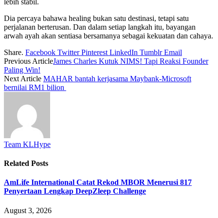
lebih stabil.
Dia percaya bahawa healing bukan satu destinasi, tetapi satu
perjalanan berterusan. Dan dalam setiap langkah itu, bayangan
arwah ayah akan sentiasa bersamanya sebagai kekuatan dan cahaya.
Share.
Facebook
Twitter
Pinterest
LinkedIn
Tumblr
Email
Previous Article
James Charles Kutuk NIMS! Tapi Reaksi Founder
Paling Win!
Next Article
MAHAR bantah kerjasama Maybank-Microsoft
bernilai RM1 bilion
Team KLHype
Related
Posts
AmLife International Catat Rekod MBOR Menerusi 817
Penyertaan Lengkap DeepZleep Challenge
August 3, 2026