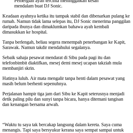
Pemergian ayah tercinta meninggalkan kesan
mendalam buat DJ Sonic.
Keadaan ayahnya ketika itu tampak stabil dan dibenarkan pulang ke
rumah. Namun tidak lama selepas itu, DJ Sonic menerima panggilan
daripada ibunya dan dimaklumkan bahawa ayah kembali
dimasukkan ke hospital.
Tanpa berlengah, beliau segera menempah penerbangan ke Kapit,
Sarawak. Namun takdir mendahului segalanya.
Sebaik sahaja pesawat mendarat di Sibu pada pagi itu dan
telefonbimbit diaktifkan, mesej demi mesej ucapan takziah mula
membanjiri skrin.
Hatinya luluh. Air mata mengalir tanpa henti dalam pesawat yang
masih belum berhenti sepenuhnya.
Perjalanan hampir tiga jam dari Sibu ke Kapit seterusnya menjadi
detik paling pilu dan sunyi tanpa bicara, hanya ditemani tangisan
dan kenangan bersama arwah.
“Waktu tu saya tak bercakap langsung dalam kereta. Saya cuma
menangis. Tapi saya bersyukur kerana saya sempat sampai untuk