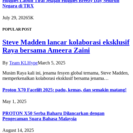
Huggies Labuh Tirai Jelajah Huggies Breezy Day Seluruh
Negara di TRX
July 29, 2026
5K
POPULAR POST
Steve Madden lancar kolaborasi eksklusif
Raya bersama Ameera Zaini
By
Team KLHype
March 5, 2025
Musim Raya kali ini, jenama fesyen global ternama, Steve Madden,
memperkenalkan kolaborasi eksklusif bersama jenama…
Proton X70 Facelift 2025: padu, kemas, dan semakin matang!
May 1, 2025
PROTON X50 Serba Baharu Dilancarkan dengan
Pengecaman Suara Bahasa Malaysia
August 14, 2025