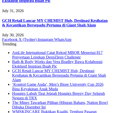
Eksklusif Inspirasi Buah Pic
July 31, 2026
GCH Retail Lancar MY CHEMIST Hub, Destinasi Kesihatan
& Kecantikan Bersepadu Pertama di Giant Shah Alam
July 30, 2026
Facebook
X (Twitter)
Instagram
WhatsApp
Trending
AmLife International Catat Rekod MBOR Menerusi 817
Penyertaan Lengkap DeepZleep Challenge
Bath & Body Works dan Vera Bradley Bawa Kolaborasi
Eksklusif Inspirasi Buah Pic
GCH Retail Lancar MY CHEMIST Hub, Destinasi
Kesihatan & Kecantikan Bersepadu Pertama di Giant Shah
Alam
‘Kontrol Game Anda’, Men’s Biore University Cup 2026
Bina Keyakinan Anak Muda
Huggies Labuh Tirai Jelajah Huggies Breezy Day Seluruh
Negara di TRX
The Mines Tawarkan Pilihan Hiburan Baharu, Nation Bowl
Dibuka Disember Ini
WMSKINCARE Buktikan Kualiti, Tembusi Pasaran