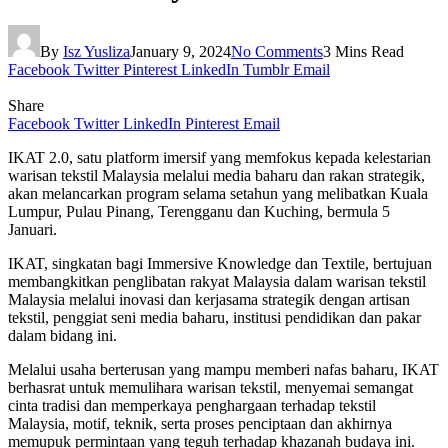
By
Isz Yusliza
January 9, 2024
No Comments
3 Mins Read
Facebook
Twitter
Pinterest
LinkedIn
Tumblr
Email
Share
Facebook
Twitter
LinkedIn
Pinterest
Email
IKAT 2.0, satu platform imersif yang memfokus kepada kelestarian
warisan tekstil Malaysia melalui media baharu dan rakan strategik,
akan melancarkan program selama setahun yang melibatkan Kuala
Lumpur, Pulau Pinang, Terengganu dan Kuching, bermula 5
Januari.
IKAT, singkatan bagi Immersive Knowledge dan Textile, bertujuan
membangkitkan penglibatan rakyat Malaysia dalam warisan tekstil
Malaysia melalui inovasi dan kerjasama strategik dengan artisan
tekstil, penggiat seni media baharu, institusi pendidikan dan pakar
dalam bidang ini.
Melalui usaha berterusan yang mampu memberi nafas baharu, IKAT
berhasrat untuk memulihara warisan tekstil, menyemai semangat
cinta tradisi dan memperkaya penghargaan terhadap tekstil
Malaysia, motif, teknik, serta proses penciptaan dan akhirnya
memupuk permintaan yang teguh terhadap khazanah budaya ini.