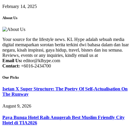
February 14, 2025
About Us
Your source for the lifestyle news. KL Hype adalah sebuah media
digital memaparkan sorotan berita terkini dwi bahasa dalam dan luar
negara, kisah inspirasi, gaya hidup, travel, bisnes dan isu semasa.
Reviews, events or any inquiries, kindly email us at
Email Us:
editor@klhype.com
Contact:
+6016-2434700
Our Picks
Isetan X Super Structure: The Poetry Of Self-Actualisation On
The Runway
August 9, 2026
Paya Bunga Hotel Raih Anugerah Best Muslim Friendly City
Hotel di TIA2026