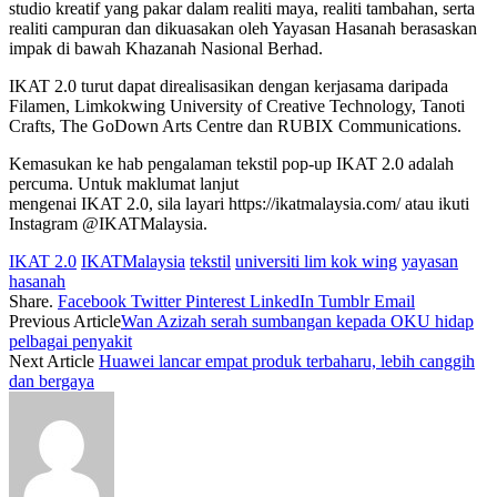
studio kreatif yang pakar dalam realiti maya, realiti tambahan, serta
realiti campuran dan dikuasakan oleh Yayasan Hasanah berasaskan
impak di bawah Khazanah Nasional Berhad.
IKAT 2.0 turut dapat direalisasikan dengan kerjasama daripada
Filamen, Limkokwing University of Creative Technology, Tanoti
Crafts, The GoDown Arts Centre dan RUBIX Communications.
Kemasukan ke hab pengalaman tekstil pop-up IKAT 2.0 adalah
percuma. Untuk maklumat lanjut
mengenai IKAT 2.0, sila layari https://ikatmalaysia.com/ atau ikuti
Instagram @IKATMalaysia.
IKAT 2.0
IKATMalaysia
tekstil
universiti lim kok wing
yayasan
hasanah
Share.
Facebook
Twitter
Pinterest
LinkedIn
Tumblr
Email
Previous Article
Wan Azizah serah sumbangan kepada OKU hidap
pelbagai penyakit
Next Article
Huawei lancar empat produk terbaharu, lebih canggih
dan bergaya