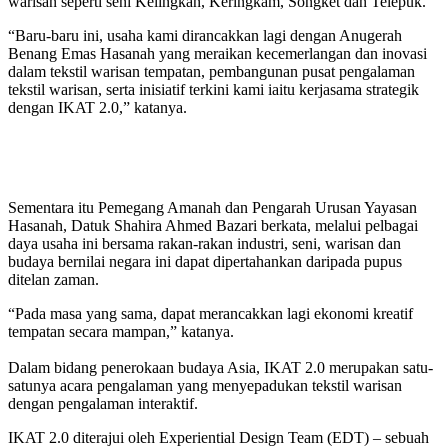
warisan seperti seni Kelingkan, Keringkam, Songket dan Telepuk.
“Baru-baru ini, usaha kami dirancakkan lagi dengan Anugerah
Benang Emas Hasanah yang meraikan kecemerlangan dan inovasi
dalam tekstil warisan tempatan, pembangunan pusat pengalaman
tekstil warisan, serta inisiatif terkini kami iaitu kerjasama strategik
dengan IKAT 2.0,” katanya.
Sementara itu Pemegang Amanah dan Pengarah Urusan Yayasan
Hasanah, Datuk Shahira Ahmed Bazari berkata, melalui pelbagai
daya usaha ini bersama rakan-rakan industri, seni, warisan dan
budaya bernilai negara ini dapat dipertahankan daripada pupus
ditelan zaman.
“Pada masa yang sama, dapat merancakkan lagi ekonomi kreatif
tempatan secara mampan,” katanya.
Dalam bidang penerokaan budaya Asia, IKAT 2.0 merupakan satu-
satunya acara pengalaman yang menyepadukan tekstil warisan
dengan pengalaman interaktif.
IKAT 2.0 diterajui oleh Experiential Design Team (EDT) – sebuah