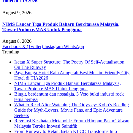
Hotel di TIA2026
August 9, 2026
NIMS Lancar Tiga Produk Baharu Bercitarasa Malaysia,
Tawar Proton e.MAS Untuk Pengguna
August 8, 2026
Facebook
X (Twitter)
Instagram
WhatsApp
Trending
Isetan X Super Structure: The Poetry Of Self-Actualisation
On The Runway
Paya Bunga Hotel Raih Anugerah Best Muslim Friendly City
Hotel di TIA2026
NIMS Lancar Tiga Produk Baharu Bercitarasa Malaysia,
Tawar Proton e.MAS Untuk Pengguna
Bingit, berdentum dan nostalgia, 3 Veto bukti industri rock
terus berbisa
What to Read After Watching The Odyssey: Kobo’s Reading
Guide for Myth-Lovers, Movie Fans, and Epic Adventure
Seekers
Revolusi Kesihatan Metabolik: Forum Himpun Pakar Taiwan,
Malaysia Teroka Inovasi Saintifik
From Runway to Retail: Isetan KLCC Transforms Into