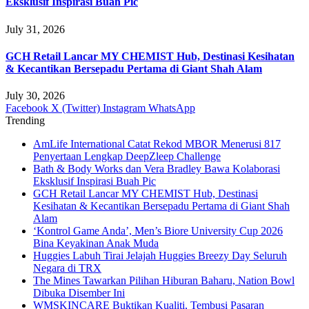
Eksklusif Inspirasi Buah Pic
July 31, 2026
GCH Retail Lancar MY CHEMIST Hub, Destinasi Kesihatan
& Kecantikan Bersepadu Pertama di Giant Shah Alam
July 30, 2026
Facebook
X (Twitter)
Instagram
WhatsApp
Trending
AmLife International Catat Rekod MBOR Menerusi 817
Penyertaan Lengkap DeepZleep Challenge
Bath & Body Works dan Vera Bradley Bawa Kolaborasi
Eksklusif Inspirasi Buah Pic
GCH Retail Lancar MY CHEMIST Hub, Destinasi
Kesihatan & Kecantikan Bersepadu Pertama di Giant Shah
Alam
‘Kontrol Game Anda’, Men’s Biore University Cup 2026
Bina Keyakinan Anak Muda
Huggies Labuh Tirai Jelajah Huggies Breezy Day Seluruh
Negara di TRX
The Mines Tawarkan Pilihan Hiburan Baharu, Nation Bowl
Dibuka Disember Ini
WMSKINCARE Buktikan Kualiti, Tembusi Pasaran