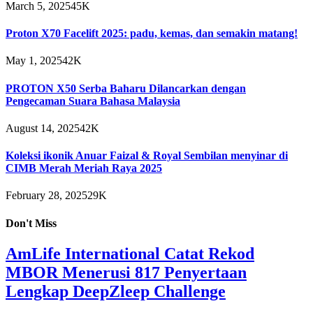
March 5, 2025
45K
Proton X70 Facelift 2025: padu, kemas, dan semakin matang!
May 1, 2025
42K
PROTON X50 Serba Baharu Dilancarkan dengan
Pengecaman Suara Bahasa Malaysia
August 14, 2025
42K
Koleksi ikonik Anuar Faizal & Royal Sembilan menyinar di
CIMB Merah Meriah Raya 2025
February 28, 2025
29K
Don't Miss
AmLife International Catat Rekod
MBOR Menerusi 817 Penyertaan
Lengkap DeepZleep Challenge