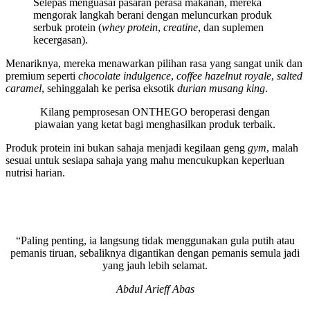
Selepas menguasai pasaran perasa makanan, mereka
mengorak langkah berani dengan meluncurkan produk
serbuk protein (
whey protein
,
creatine
, dan suplemen
kecergasan).
Menariknya, mereka menawarkan pilihan rasa yang sangat unik dan
premium seperti
chocolate indulgence
,
coffee hazelnut royale
,
salted
caramel
, sehinggalah ke perisa eksotik
durian musang king
.
Kilang pemprosesan ONTHEGO beroperasi dengan
piawaian yang ketat bagi menghasilkan produk terbaik.
Produk protein ini bukan sahaja menjadi kegilaan geng
gym
, malah
sesuai untuk sesiapa sahaja yang mahu mencukupkan keperluan
nutrisi harian.
“Paling penting, ia langsung tidak menggunakan gula putih atau
pemanis tiruan, sebaliknya digantikan dengan pemanis semula jadi
yang jauh lebih selamat.
Abdul Arieff Abas