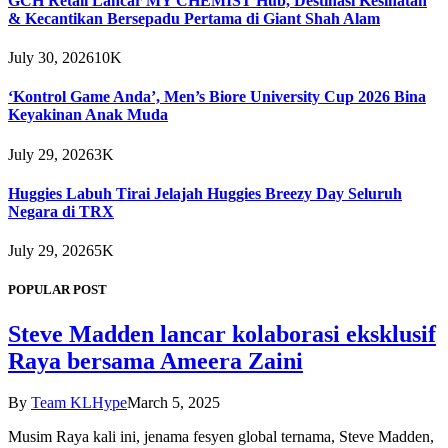
GCH Retail Lancar MY CHEMIST Hub, Destinasi Kesihatan
& Kecantikan Bersepadu Pertama di Giant Shah Alam
July 30, 2026
10K
‘Kontrol Game Anda’, Men’s Biore University Cup 2026 Bina
Keyakinan Anak Muda
July 29, 2026
3K
Huggies Labuh Tirai Jelajah Huggies Breezy Day Seluruh
Negara di TRX
July 29, 2026
5K
POPULAR POST
Steve Madden lancar kolaborasi eksklusif
Raya bersama Ameera Zaini
By
Team KLHype
March 5, 2025
Musim Raya kali ini, jenama fesyen global ternama, Steve Madden,