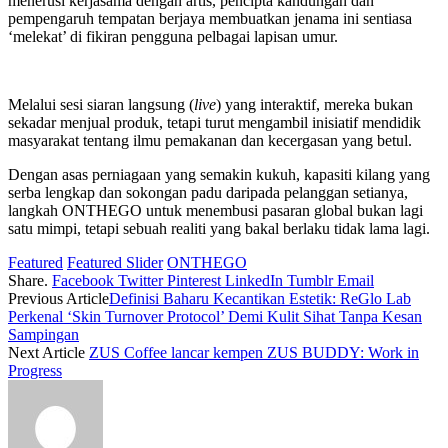
menerusi kerjasama dengan artis, pencipta kandungan dan
pempengaruh tempatan berjaya membuatkan jenama ini sentiasa
‘melekat’ di fikiran pengguna pelbagai lapisan umur.
Melalui sesi siaran langsung (
live
) yang interaktif, mereka bukan
sekadar menjual produk, tetapi turut mengambil inisiatif mendidik
masyarakat tentang ilmu pemakanan dan kecergasan yang betul.
Dengan asas perniagaan yang semakin kukuh, kapasiti kilang yang
serba lengkap dan sokongan padu daripada pelanggan setianya,
langkah ONTHEGO untuk menembusi pasaran global bukan lagi
satu mimpi, tetapi sebuah realiti yang bakal berlaku tidak lama lagi.
Featured
Featured Slider
ONTHEGO
Share.
Facebook
Twitter
Pinterest
LinkedIn
Tumblr
Email
Previous Article
Definisi Baharu Kecantikan Estetik: ReGlo Lab
Perkenal ‘Skin Turnover Protocol’ Demi Kulit Sihat Tanpa Kesan
Sampingan
Next Article
ZUS Coffee lancar kempen ZUS BUDDY: Work in
Progress