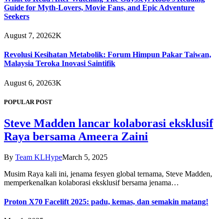
Guide for Myth-Lovers, Movie Fans, and Epic Adventure
Seekers
August 7, 2026
2K
Revolusi Kesihatan Metabolik: Forum Himpun Pakar Taiwan,
Malaysia Teroka Inovasi Saintifik
August 6, 2026
3K
POPULAR POST
Steve Madden lancar kolaborasi eksklusif
Raya bersama Ameera Zaini
By
Team KLHype
March 5, 2025
Musim Raya kali ini, jenama fesyen global ternama, Steve Madden,
memperkenalkan kolaborasi eksklusif bersama jenama…
Proton X70 Facelift 2025: padu, kemas, dan semakin matang!