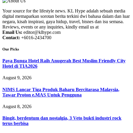
Your source for the lifestyle news. KL Hype adalah sebuah media
digital memaparkan sorotan berita terkini dwi bahasa dalam dan luar
negara, kisah inspirasi, gaya hidup, travel, bisnes dan isu semasa.
Reviews, events or any inquiries, kindly email us at
Email Us:
editor@klhype.com
Contact:
+6016-2434700
Our Picks
Paya Bunga Hotel Raih Anugerah Best Muslim Friendly City
Hotel di TIA2026
August 9, 2026
NIMS Lancar Tiga Produk Baharu Bercitarasa Malaysia,
Tawar Proton e.MAS Untuk Pengguna
August 8, 2026
Bingit, berdentum dan nostalgia, 3 Veto bukti industri rock
terus berbisa