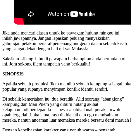
Jika anda mencari alasan untuk ke pawagam hujung minggu ini,
inilah jawapannya. Jangan lepaskan peluang menyaksikan
gabungan pelakon bertaraf pemenang anugerah dalam sebuah kisah
yang sangat dekat dengan hati rakyat Malaysia.
Saksikan Libang Libu di pawagam berhampiran anda bermula hari
ini. Jom sokong filem tempatan yang berkualiti!
SINOPSIS
Apabila sebuah produksi filem memilih sebuah kampung sebagai loka
popular yang rupanya menyimpan konflik identiti sendiri.
Di sebalik kemeriahan itu, dua beradik, Alid seorang “abanglong”
kampung dan Man Pilem yang diburu hutang akibat
ketagihan judi berdepan krisis besar apabila tanah pusaka arwah
opah tergadai. Luka lama, rasa dikhianati dan ego memisahkan
mereka, namun ancaman luar memaksa mereka bersatu demi maruah k
Dengan kepelbagaian karakter yang penuh warna – pengarah