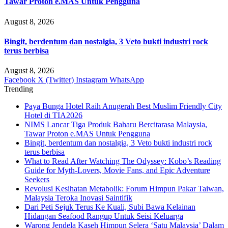
Tawar Proton e.MAS Untuk Pengguna
August 8, 2026
Bingit, berdentum dan nostalgia, 3 Veto bukti industri rock
terus berbisa
August 8, 2026
Facebook
X (Twitter)
Instagram
WhatsApp
Trending
Paya Bunga Hotel Raih Anugerah Best Muslim Friendly City
Hotel di TIA2026
NIMS Lancar Tiga Produk Baharu Bercitarasa Malaysia,
Tawar Proton e.MAS Untuk Pengguna
Bingit, berdentum dan nostalgia, 3 Veto bukti industri rock
terus berbisa
What to Read After Watching The Odyssey: Kobo’s Reading
Guide for Myth-Lovers, Movie Fans, and Epic Adventure
Seekers
Revolusi Kesihatan Metabolik: Forum Himpun Pakar Taiwan,
Malaysia Teroka Inovasi Saintifik
Dari Peti Sejuk Terus Ke Kuali, Subi Bawa Kelainan
Hidangan Seafood Rangup Untuk Seisi Keluarga
Warong Jendela Kaseh Himpun Selera ‘Satu Malaysia’ Dalam