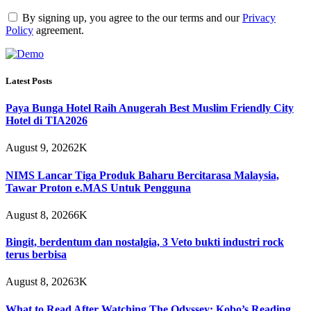
By signing up, you agree to the our terms and our
Privacy
Policy
agreement.
Latest Posts
Paya Bunga Hotel Raih Anugerah Best Muslim Friendly City
Hotel di TIA2026
August 9, 2026
2K
NIMS Lancar Tiga Produk Baharu Bercitarasa Malaysia,
Tawar Proton e.MAS Untuk Pengguna
August 8, 2026
6K
Bingit, berdentum dan nostalgia, 3 Veto bukti industri rock
terus berbisa
August 8, 2026
3K
What to Read After Watching The Odyssey: Kobo’s Reading