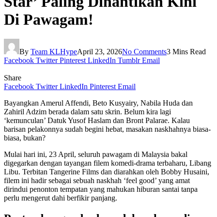
Star’ Paling Dinantikan Kini
Di Pawagam!
By
Team KLHype
April 23, 2026
No Comments
3 Mins Read
Facebook
Twitter
Pinterest
LinkedIn
Tumblr
Email
Share
Facebook
Twitter
LinkedIn
Pinterest
Email
Bayangkan Amerul Affendi, Beto Kusyairy, Nabila Huda dan
Zahiril Adzim berada dalam satu skrin. Belum kira lagi
‘kemunculan’ Datuk Yusof Haslam dan Bront Palarae. Kalau
barisan pelakonnya sudah begini hebat, masakan naskhahnya biasa-
biasa, bukan?
Mulai hari ini, 23 April, seluruh pawagam di Malaysia bakal
digegarkan dengan tayangan filem komedi-drama terbaharu, Libang
Libu. Terbitan Tangerine Films dan diarahkan oleh Bobby Husaini,
filem ini hadir sebagai sebuah naskhah ‘feel good’ yang amat
dirindui penonton tempatan yang mahukan hiburan santai tanpa
perlu mengerut dahi berfikir panjang.