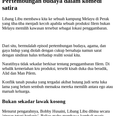
Pertembungan budaya dalam komedi
satira
Libang Libu membawa kita ke sebuah kampung Melayu di Perak
yang tiba-tiba menjadi kecoh apabila sebuah produksi filem bukan
Melayu memilih kawasan tersebut sebagai lokasi penggambaran.
Dari situ, bermulalah episod pertembungan budaya, agama, dan
gaya hidup yang diolah dengan cukup bersahaja namun sarat
dengan sindiran halus terhadap realiti sosial kita.
Naratifnya tidak sekadar berkisar tentang penggambaran filem. Di
sebalik kemeriahan kru produksi, terselit kisah duka dua beradik,
Alid dan Man Pilem.
Konflik tanah pusaka yang tergadai akibat hutang judi serta luka
lama yang belum sembuh memaksa mereka memilih antara ego atau
maruah keluarga.
Bukan sekadar lawak kosong
Menurut pengarahnya, Bobby Husaini, Libang Libu dibina secara
‘ringan tetapi berlapis’. Beliau mahu membawa kembali magis