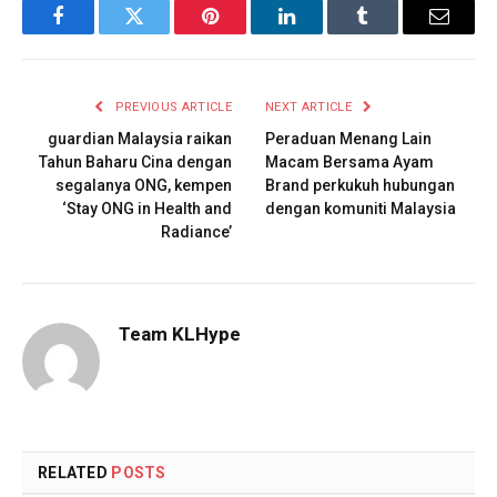
Facebook
Twitter
Pinterest
LinkedIn
Tumblr
Email
PREVIOUS ARTICLE
NEXT ARTICLE
guardian Malaysia raikan
Peraduan Menang Lain
Tahun Baharu Cina dengan
Macam Bersama Ayam
segalanya ONG, kempen
Brand perkukuh hubungan
‘Stay ONG in Health and
dengan komuniti Malaysia
Radiance’
Team KLHype
RELATED
POSTS