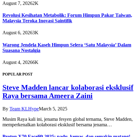
August 7, 2026
2K
Revolusi Kesihatan Metabolik: Forum Himpun Pakar Taiwan,
Malaysia Teroka Inovasi Saintifik
August 6, 2026
3K
Warong Jendela Kaseh Himpun Selera ‘Satu Malaysia’ Dalam
Suasana Nostalgia
August 4, 2026
6K
POPULAR POST
Steve Madden lancar kolaborasi eksklusif
Raya bersama Ameera Zaini
By
Team KLHype
March 5, 2025
Musim Raya kali ini, jenama fesyen global ternama, Steve Madden,
memperkenalkan kolaborasi eksklusif bersama jenama…
Proton X70 Facelift 2025: padu, kemas, dan semakin matang!