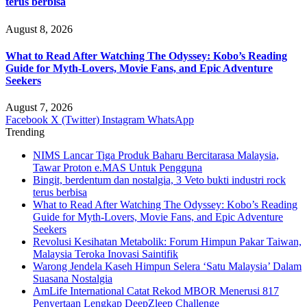
terus berbisa
August 8, 2026
What to Read After Watching The Odyssey: Kobo’s Reading
Guide for Myth-Lovers, Movie Fans, and Epic Adventure
Seekers
August 7, 2026
Facebook
X (Twitter)
Instagram
WhatsApp
Trending
NIMS Lancar Tiga Produk Baharu Bercitarasa Malaysia,
Tawar Proton e.MAS Untuk Pengguna
Bingit, berdentum dan nostalgia, 3 Veto bukti industri rock
terus berbisa
What to Read After Watching The Odyssey: Kobo’s Reading
Guide for Myth-Lovers, Movie Fans, and Epic Adventure
Seekers
Revolusi Kesihatan Metabolik: Forum Himpun Pakar Taiwan,
Malaysia Teroka Inovasi Saintifik
Warong Jendela Kaseh Himpun Selera ‘Satu Malaysia’ Dalam
Suasana Nostalgia
AmLife International Catat Rekod MBOR Menerusi 817
Penyertaan Lengkap DeepZleep Challenge