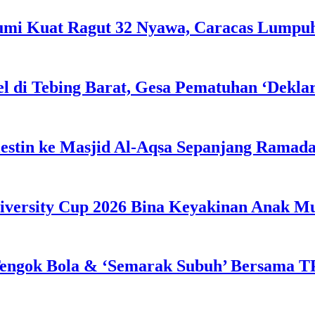
Bumi Kuat Ragut 32 Nyawa, Caracas Lumpu
l di Tebing Barat, Gesa Pematuhan ‘Dekla
estin ke Masjid Al-Aqsa Sepanjang Ramad
iversity Cup 2026 Bina Keyakinan Anak M
engok Bola & ‘Semarak Subuh’ Bersama TP