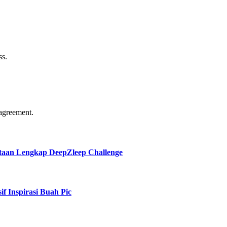
ss.
agreement.
taan Lengkap DeepZleep Challenge
f Inspirasi Buah Pic