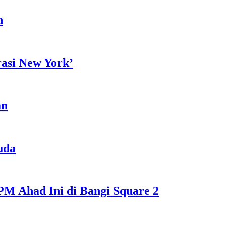
h
rasi New York’
an
uda
M Ahad Ini di Bangi Square 2