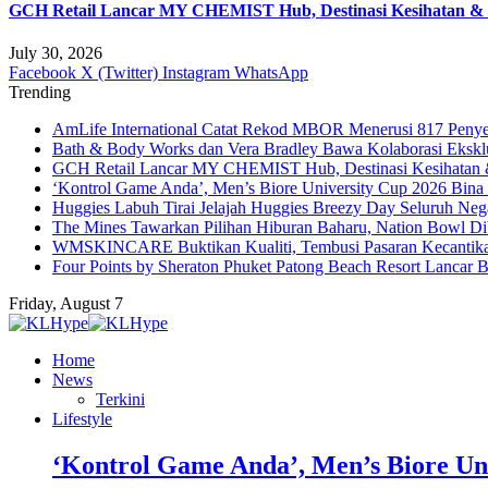
GCH Retail Lancar MY CHEMIST Hub, Destinasi Kesihatan & K
July 30, 2026
Facebook
X (Twitter)
Instagram
WhatsApp
Trending
AmLife International Catat Rekod MBOR Menerusi 817 Penye
Bath & Body Works dan Vera Bradley Bawa Kolaborasi Eksklus
GCH Retail Lancar MY CHEMIST Hub, Destinasi Kesihatan &
‘Kontrol Game Anda’, Men’s Biore University Cup 2026 Bin
Huggies Labuh Tirai Jelajah Huggies Breezy Day Seluruh Ne
The Mines Tawarkan Pilihan Hiburan Baharu, Nation Bowl Di
WMSKINCARE Buktikan Kualiti, Tembusi Pasaran Kecantik
Four Points by Sheraton Phuket Patong Beach Resort Lancar B
Friday, August 7
Home
News
Terkini
Lifestyle
‘Kontrol Game Anda’, Men’s Biore Un