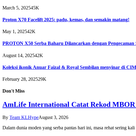
March 5, 2025
45K
Proton X70 Facelift 2025: padu, kemas, dan semakin matang!
May 1, 2025
42K
PROTON X50 Serba Baharu Dilancarkan dengan Pengecaman S
August 14, 2025
42K
Koleksi ikonik Anuar Faizal & Royal Sembilan menyinar di C
February 28, 2025
29K
Don't Miss
AmLife International Catat Rekod MBOR 
By
Team KLHype
August 3, 2026
Dalam dunia moden yang serba pantas hari ini, masa rehat sering kal