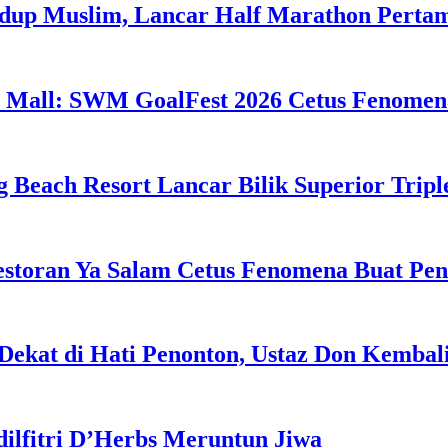
idup Muslim, Lancar Half Marathon Perta
 Mall: SWM GoalFest 2026 Cetus Fenomen
g Beach Resort Lancar Bilik Superior Tri
estoran Ya Salam Cetus Fenomena Buat Pe
Dekat di Hati Penonton, Ustaz Don Kemba
dilfitri D’Herbs Meruntun Jiwa