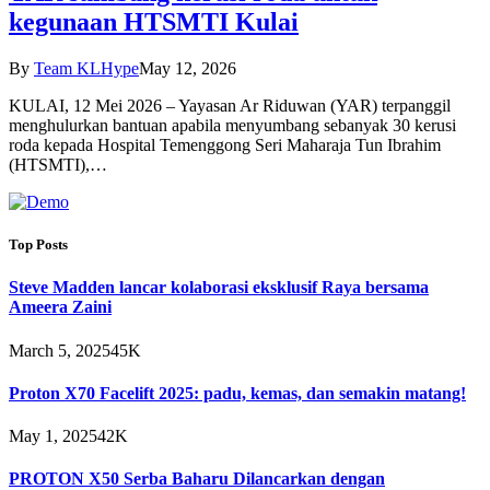
kegunaan HTSMTI Kulai
By
Team KLHype
May 12, 2026
KULAI, 12 Mei 2026 – Yayasan Ar Riduwan (YAR) terpanggil
menghulurkan bantuan apabila menyumbang sebanyak 30 kerusi
roda kepada Hospital Temenggong Seri Maharaja Tun Ibrahim
(HTSMTI),…
Top Posts
Steve Madden lancar kolaborasi eksklusif Raya bersama
Ameera Zaini
March 5, 2025
45K
Proton X70 Facelift 2025: padu, kemas, dan semakin matang!
May 1, 2025
42K
PROTON X50 Serba Baharu Dilancarkan dengan