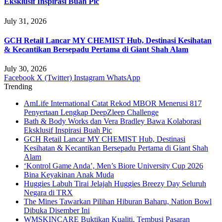
Eksklusif Inspirasi Buah Pic
July 31, 2026
GCH Retail Lancar MY CHEMIST Hub, Destinasi Kesihatan
& Kecantikan Bersepadu Pertama di Giant Shah Alam
July 30, 2026
Facebook
X (Twitter)
Instagram
WhatsApp
Trending
AmLife International Catat Rekod MBOR Menerusi 817
Penyertaan Lengkap DeepZleep Challenge
Bath & Body Works dan Vera Bradley Bawa Kolaborasi
Eksklusif Inspirasi Buah Pic
GCH Retail Lancar MY CHEMIST Hub, Destinasi
Kesihatan & Kecantikan Bersepadu Pertama di Giant Shah
Alam
‘Kontrol Game Anda’, Men’s Biore University Cup 2026
Bina Keyakinan Anak Muda
Huggies Labuh Tirai Jelajah Huggies Breezy Day Seluruh
Negara di TRX
The Mines Tawarkan Pilihan Hiburan Baharu, Nation Bowl
Dibuka Disember Ini
WMSKINCARE Buktikan Kualiti, Tembusi Pasaran