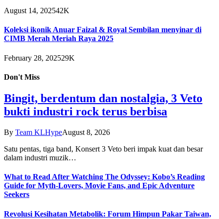
August 14, 2025
42K
Koleksi ikonik Anuar Faizal & Royal Sembilan menyinar di
CIMB Merah Meriah Raya 2025
February 28, 2025
29K
Don't Miss
Bingit, berdentum dan nostalgia, 3 Veto
bukti industri rock terus berbisa
By
Team KLHype
August 8, 2026
Satu pentas, tiga band, Konsert 3 Veto beri impak kuat dan besar
dalam industri muzik…
What to Read After Watching The Odyssey: Kobo’s Reading
Guide for Myth-Lovers, Movie Fans, and Epic Adventure
Seekers
Revolusi Kesihatan Metabolik: Forum Himpun Pakar Taiwan,