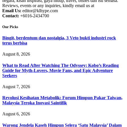
negara, kisah inspirasi, gaya hidup, travel, bisnes dan isu semasa.
Reviews, events or any inquiries, kindly email us at
Email Us:
editor@klhype.com
Contact:
+6016-2434700
Our Picks
Bingit, berdentum dan nostalgia, 3 Veto bukti industri rock
terus berbisa
August 8, 2026
What to Read After Watching The Odyssey: Kobo’s Reading
Guide for Myth-Lovers, Movie Fans, and Epic Adventure
Seekers
August 7, 2026
Revolusi Kesihatan Metabolik: Forum Himpun Pakar Taiwan,
Malaysia Teroka Inovasi Saintifik
August 6, 2026
Warong Jendela Kaseh Himpun Selera ‘Satu Malaysia’ Dalam