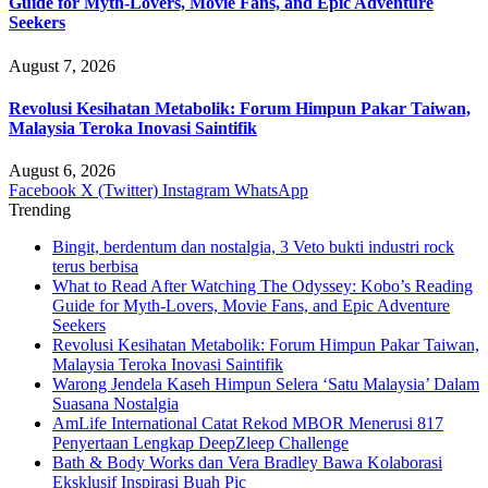
Guide for Myth-Lovers, Movie Fans, and Epic Adventure
Seekers
August 7, 2026
Revolusi Kesihatan Metabolik: Forum Himpun Pakar Taiwan,
Malaysia Teroka Inovasi Saintifik
August 6, 2026
Facebook
X (Twitter)
Instagram
WhatsApp
Trending
Bingit, berdentum dan nostalgia, 3 Veto bukti industri rock
terus berbisa
What to Read After Watching The Odyssey: Kobo’s Reading
Guide for Myth-Lovers, Movie Fans, and Epic Adventure
Seekers
Revolusi Kesihatan Metabolik: Forum Himpun Pakar Taiwan,
Malaysia Teroka Inovasi Saintifik
Warong Jendela Kaseh Himpun Selera ‘Satu Malaysia’ Dalam
Suasana Nostalgia
AmLife International Catat Rekod MBOR Menerusi 817
Penyertaan Lengkap DeepZleep Challenge
Bath & Body Works dan Vera Bradley Bawa Kolaborasi
Eksklusif Inspirasi Buah Pic