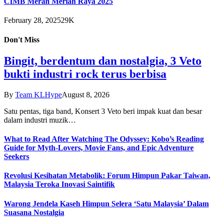
CIMB Merah Meriah Raya 2025
February 28, 2025
29K
Don't Miss
Bingit, berdentum dan nostalgia, 3 Veto
bukti industri rock terus berbisa
By
Team KLHype
August 8, 2026
Satu pentas, tiga band, Konsert 3 Veto beri impak kuat dan besar
dalam industri muzik…
What to Read After Watching The Odyssey: Kobo’s Reading
Guide for Myth-Lovers, Movie Fans, and Epic Adventure
Seekers
Revolusi Kesihatan Metabolik: Forum Himpun Pakar Taiwan,
Malaysia Teroka Inovasi Saintifik
Warong Jendela Kaseh Himpun Selera ‘Satu Malaysia’ Dalam
Suasana Nostalgia