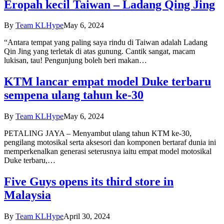
Eropah kecil Taiwan – Ladang Qing Jing
By
Team KLHype
May 6, 2024
“Antara tempat yang paling saya rindu di Taiwan adalah Ladang
Qin Jing yang terletak di atas gunung. Cantik sangat, macam
lukisan, tau! Pengunjung boleh beri makan…
KTM lancar empat model Duke terbaru
sempena ulang tahun ke-30
By
Team KLHype
May 6, 2024
PETALING JAYA – Menyambut ulang tahun KTM ke-30,
pengilang motosikal serta aksesori dan komponen bertaraf dunia ini
memperkenalkan generasi seterusnya iaitu empat model motosikal
Duke terbaru,…
Five Guys opens its third store in
Malaysia
By
Team KLHype
April 30, 2024