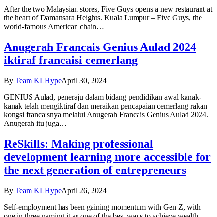
After the two Malaysian stores, Five Guys opens a new restaurant at
the heart of Damansara Heights. Kuala Lumpur – Five Guys, the
world-famous American chain…
Anugerah Francais Genius Aulad 2024
iktiraf francaisi cemerlang
By
Team KLHype
April 30, 2024
GENIUS Aulad, peneraju dalam bidang pendidikan awal kanak-
kanak telah mengiktiraf dan meraikan pencapaian cemerlang rakan
kongsi francaisnya melalui Anugerah Francais Genius Aulad 2024.
Anugerah itu juga…
ReSkills: Making professional
development learning more accessible for
the next generation of entrepreneurs
By
Team KLHype
April 26, 2024
Self-employment has been gaining momentum with Gen Z, with
one in three naming it as one of the best ways to achieve wealth.