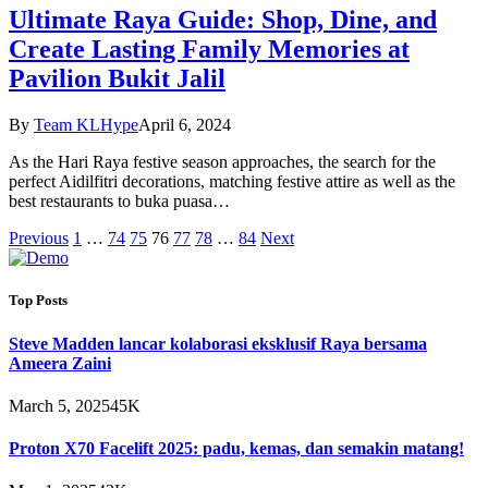
Ultimate Raya Guide: Shop, Dine, and
Create Lasting Family Memories at
Pavilion Bukit Jalil
By
Team KLHype
April 6, 2024
As the Hari Raya festive season approaches, the search for the
perfect Aidilfitri decorations, matching festive attire as well as the
best restaurants to buka puasa…
Previous
1
…
74
75
76
77
78
…
84
Next
Top Posts
Steve Madden lancar kolaborasi eksklusif Raya bersama
Ameera Zaini
March 5, 2025
45K
Proton X70 Facelift 2025: padu, kemas, dan semakin matang!