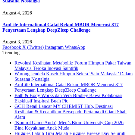
Suasana Nostalgia
August 4, 2026
AmLife International Catat Rekod MBOR Menerusi 817
Penyertaan Lengkap DeepZleep Challenge
August 3, 2026
Facebook
X (Twitter)
Instagram
WhatsApp
Trending
Revolusi Kesihatan Metabolik: Forum Himpun Pakar Taiwan,
Malaysia Teroka Inovasi Saintifik
Warong Jendela Kaseh Himpun Selera ‘Satu Malaysia’ Dalam
Suasana Nostalgia
AmLife International Catat Rekod MBOR Menerusi 817
Penyertaan Lengkap DeepZleep Challenge
Bath & Body Works dan Vera Bradley Bawa Kolaborasi
Eksklusif Inspirasi Buah Pic
GCH Retail Lancar MY CHEMIST Hub, Destinasi
Kesihatan & Kecantikan Bersepadu Pertama di Giant Shah
Alam
‘Kontrol Game Anda’, Men’s Biore University Cup 2026
Bina Keyakinan Anak Muda
Huggies Labuh Tirai Jelajah Huggies Breezy Day Seluruh