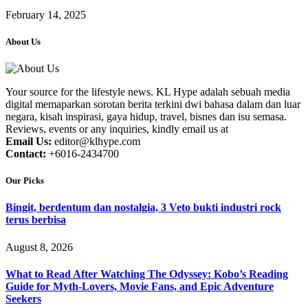
February 14, 2025
About Us
Your source for the lifestyle news. KL Hype adalah sebuah media
digital memaparkan sorotan berita terkini dwi bahasa dalam dan luar
negara, kisah inspirasi, gaya hidup, travel, bisnes dan isu semasa.
Reviews, events or any inquiries, kindly email us at
Email Us:
editor@klhype.com
Contact:
+6016-2434700
Our Picks
Bingit, berdentum dan nostalgia, 3 Veto bukti industri rock
terus berbisa
August 8, 2026
What to Read After Watching The Odyssey: Kobo’s Reading
Guide for Myth-Lovers, Movie Fans, and Epic Adventure
Seekers