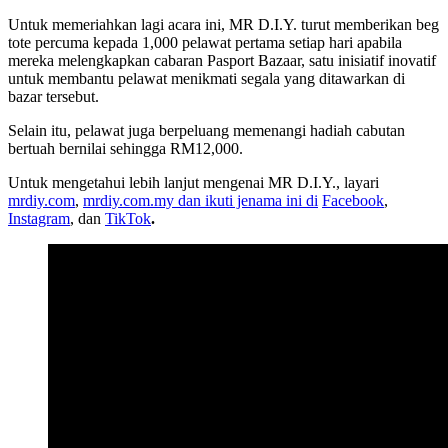
Untuk memeriahkan lagi acara ini, MR D.I.Y. turut memberikan beg
tote percuma kepada 1,000 pelawat pertama setiap hari apabila
mereka melengkapkan cabaran Pasport Bazaar, satu inisiatif inovatif
untuk membantu pelawat menikmati segala yang ditawarkan di
bazar tersebut.
Selain itu, pelawat juga berpeluang memenangi hadiah cabutan
bertuah bernilai sehingga RM12,000.
Untuk mengetahui lebih lanjut mengenai MR D.I.Y., layari
mrdiy.com
,
mrdiy.com.my dan ikuti jenama ini di
Facebook
,
Instagram
, dan
TikTok
.