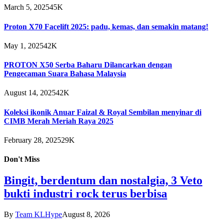
March 5, 2025
45K
Proton X70 Facelift 2025: padu, kemas, dan semakin matang!
May 1, 2025
42K
PROTON X50 Serba Baharu Dilancarkan dengan
Pengecaman Suara Bahasa Malaysia
August 14, 2025
42K
Koleksi ikonik Anuar Faizal & Royal Sembilan menyinar di
CIMB Merah Meriah Raya 2025
February 28, 2025
29K
Don't Miss
Bingit, berdentum dan nostalgia, 3 Veto
bukti industri rock terus berbisa
By
Team KLHype
August 8, 2026