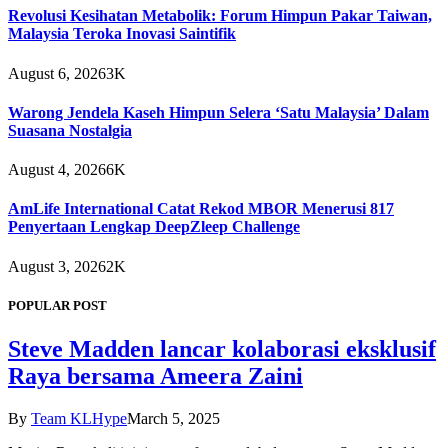
Revolusi Kesihatan Metabolik: Forum Himpun Pakar Taiwan,
Malaysia Teroka Inovasi Saintifik
August 6, 2026
3K
Warong Jendela Kaseh Himpun Selera ‘Satu Malaysia’ Dalam
Suasana Nostalgia
August 4, 2026
6K
AmLife International Catat Rekod MBOR Menerusi 817
Penyertaan Lengkap DeepZleep Challenge
August 3, 2026
2K
POPULAR POST
Steve Madden lancar kolaborasi eksklusif
Raya bersama Ameera Zaini
By
Team KLHype
March 5, 2025