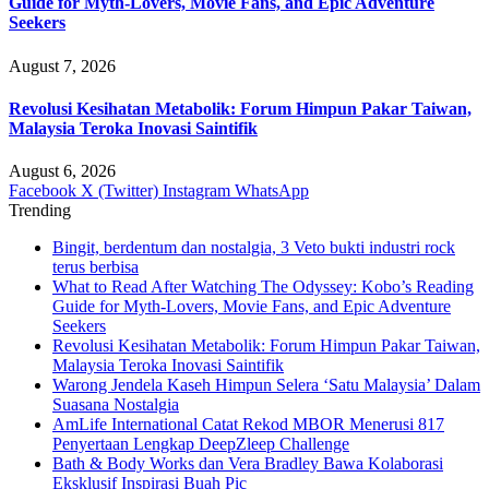
Guide for Myth-Lovers, Movie Fans, and Epic Adventure
Seekers
August 7, 2026
Revolusi Kesihatan Metabolik: Forum Himpun Pakar Taiwan,
Malaysia Teroka Inovasi Saintifik
August 6, 2026
Facebook
X (Twitter)
Instagram
WhatsApp
Trending
Bingit, berdentum dan nostalgia, 3 Veto bukti industri rock
terus berbisa
What to Read After Watching The Odyssey: Kobo’s Reading
Guide for Myth-Lovers, Movie Fans, and Epic Adventure
Seekers
Revolusi Kesihatan Metabolik: Forum Himpun Pakar Taiwan,
Malaysia Teroka Inovasi Saintifik
Warong Jendela Kaseh Himpun Selera ‘Satu Malaysia’ Dalam
Suasana Nostalgia
AmLife International Catat Rekod MBOR Menerusi 817
Penyertaan Lengkap DeepZleep Challenge
Bath & Body Works dan Vera Bradley Bawa Kolaborasi
Eksklusif Inspirasi Buah Pic