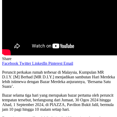
Share
Facebook
Twitter
LinkedIn
Pinterest
Email
Peruncit perkakas rumah terbesar di Malaysia, Kumpulan MR
D.I.Y. [M] Berhad [MR D.I.Y.] menjadikan sambutan Hari Merdeka
lebih istimewa dengan Bazar Merdeka anjurannya, ‘Bersama Satu
Suara’.
Bazar selama tiga hari yang merupakan bazar pertama oleh peruncit
tempatan tersebut, berlangsung dari Jumaat, 30 Ogos 2024 hingga
Ahad, 1 September 2024, di PIAZZA, Pavilion Bukit Jalil, bermula
jam 10 pagi hingga 10 malam setiap hari.