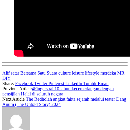
Alif satar
Bersama Satu Suara
culture
leisure
lifestyle
merdeka
MR
DIY
Share.
Facebook
Twitter
Pinterest
LinkedIn
Tumblr
Email
Previous Article
4Fingers rai 10 tahun kecemerlangan dengan
pensijilan Halal di seluruh negara
Next Article
The Redholah angkat fakta sejarah melalui teater Dang
Anum (The Untold Story) 2024