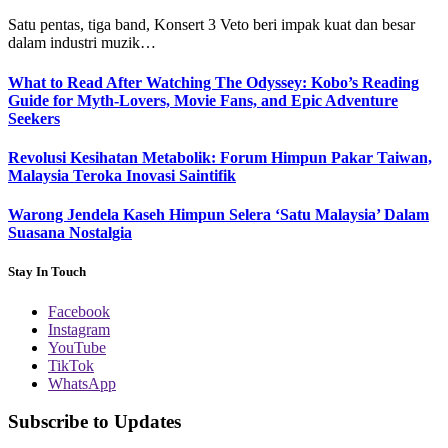
Satu pentas, tiga band, Konsert 3 Veto beri impak kuat dan besar
dalam industri muzik…
What to Read After Watching The Odyssey: Kobo’s Reading
Guide for Myth-Lovers, Movie Fans, and Epic Adventure
Seekers
Revolusi Kesihatan Metabolik: Forum Himpun Pakar Taiwan,
Malaysia Teroka Inovasi Saintifik
Warong Jendela Kaseh Himpun Selera ‘Satu Malaysia’ Dalam
Suasana Nostalgia
Stay In Touch
Facebook
Instagram
YouTube
TikTok
WhatsApp
Subscribe to Updates