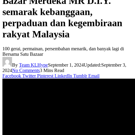
Bazar Merdeka MR D.I.Y.
semarak kebanggaan,
perpaduan dan kegembiraan
rakyat Malaysia
100 gerai, permainan, persembahan menarik, dan banyak lagi di
Bersama Satu Bazaar
By
Team KLHype
September 1, 2024
Updated:
September 3,
2024
No Comments
3 Mins Read
Facebook
Twitter
Pinterest
LinkedIn
Tumblr
Email