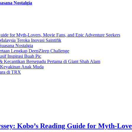
asana Nostalgia
uide for Myth-Lovers, Movie Fans, and Epic Adventure Seekers
laysia Teroka Inovasi Saintifik
Suasana Nostalgia
rtaan Lengkap DeepZleep Challenge
if Inspirasi Buah Pic
 Kecantikan Bersepadu Pertama di Giant Shah Alam
a Keyakinan Anak Muda
gara di TRX
ssey: Kobo’s Reading Guide for Myth-Love