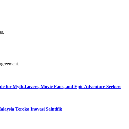
ss.
agreement.
de for Myth-Lovers, Movie Fans, and Epic Adventure Seekers
aysia Teroka Inovasi Saintifik