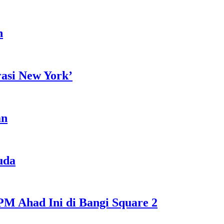
h
rasi New York’
an
uda
M Ahad Ini di Bangi Square 2