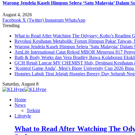
Warong Jendela Kaseh Himpun Selera ‘Satu Malaysia’ Dalam Su
August 4, 2026
Facebook
X (Twitter)
Instagram
WhatsApp
Trending
What to Read After Watching The Odyssey: Kobo’s Reading G
Revolusi Kesihatan Metabolik: Forum Himpun Pakar Taiwan, Ma
Warong Jendela Kaseh Himpun Selera ‘Satu Malaysia’ Dalam 
AmLife International Catat Rekod MBOR Menerusi 817 Penye
Bath & Body Works dan Vera Bradley Bawa Kolaborasi Eksklus
GCH Retail Lancar MY CHEMIST Hub, Destinasi Kesihatan &
‘Kontrol Game Anda’, Men’s Biore University Cup 2026 Bin
Huggies Labuh Tirai Jelajah Huggies Breezy Day Seluruh Ne
Saturday, August 8
Home
News
Terkini
Lifestyle
What to Read After Watching The Ody