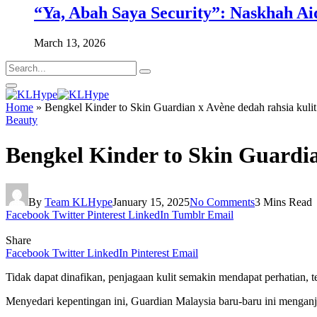
“Ya, Abah Saya Security”: Naskhah Ai
March 13, 2026
Home
»
Bengkel Kinder to Skin Guardian x Avène dedah rahsia kuli
Beauty
Bengkel Kinder to Skin Guardia
By
Team KLHype
January 15, 2025
No Comments
3 Mins Read
Facebook
Twitter
Pinterest
LinkedIn
Tumblr
Email
Share
Facebook
Twitter
LinkedIn
Pinterest
Email
Tidak dapat dinafikan, penjagaan kulit semakin mendapat perhatian
Menyedari kepentingan ini, Guardian Malaysia baru-baru ini mengan