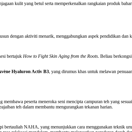
njagaan kulit yang betul serta memperkenalkan rangkaian produk baha
isusun dengan aktiviti menarik, menggabungkan aspek pendidikan dan ke
sesi bertajuk
How to Fight Skin Aging from the Roots
. Beliau berkongsi
Avène Hyaluron Activ B3
, yang dirumus khas untuk melawan penuaan
ang membawa peserta meneroka seni mencipta campuran teh yang sesua
 keajaiban teh dalam membantu mengurangkan tekanan harian.
terapi bertauliah NAHA, yang menunjukkan cara menggunakan teknik uru