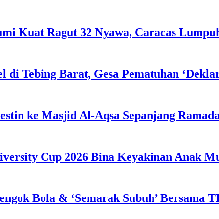
Bumi Kuat Ragut 32 Nyawa, Caracas Lumpu
l di Tebing Barat, Gesa Pematuhan ‘Dekla
estin ke Masjid Al-Aqsa Sepanjang Ramad
iversity Cup 2026 Bina Keyakinan Anak M
engok Bola & ‘Semarak Subuh’ Bersama TP