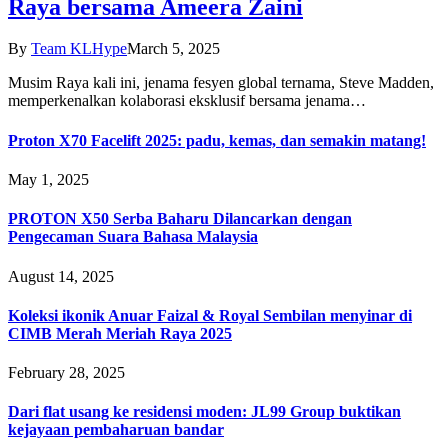
Raya bersama Ameera Zaini
By
Team KLHype
March 5, 2025
Musim Raya kali ini, jenama fesyen global ternama, Steve Madden,
memperkenalkan kolaborasi eksklusif bersama jenama…
Proton X70 Facelift 2025: padu, kemas, dan semakin matang!
May 1, 2025
PROTON X50 Serba Baharu Dilancarkan dengan
Pengecaman Suara Bahasa Malaysia
August 14, 2025
Koleksi ikonik Anuar Faizal & Royal Sembilan menyinar di
CIMB Merah Meriah Raya 2025
February 28, 2025
Dari flat usang ke residensi moden: JL99 Group buktikan
kejayaan pembaharuan bandar