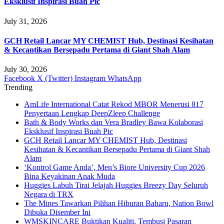
Eksklusif Inspirasi Buah Pic
July 31, 2026
GCH Retail Lancar MY CHEMIST Hub, Destinasi Kesihatan
& Kecantikan Bersepadu Pertama di Giant Shah Alam
July 30, 2026
Facebook
X (Twitter)
Instagram
WhatsApp
Trending
AmLife International Catat Rekod MBOR Menerusi 817
Penyertaan Lengkap DeepZleep Challenge
Bath & Body Works dan Vera Bradley Bawa Kolaborasi
Eksklusif Inspirasi Buah Pic
GCH Retail Lancar MY CHEMIST Hub, Destinasi
Kesihatan & Kecantikan Bersepadu Pertama di Giant Shah
Alam
‘Kontrol Game Anda’, Men’s Biore University Cup 2026
Bina Keyakinan Anak Muda
Huggies Labuh Tirai Jelajah Huggies Breezy Day Seluruh
Negara di TRX
The Mines Tawarkan Pilihan Hiburan Baharu, Nation Bowl
Dibuka Disember Ini
WMSKINCARE Buktikan Kualiti, Tembusi Pasaran