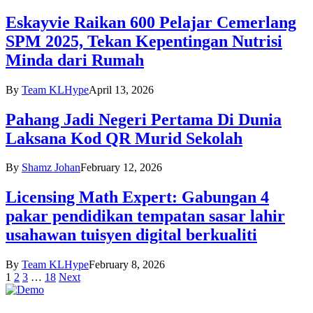
Eskayvie Raikan 600 Pelajar Cemerlang
SPM 2025, Tekan Kepentingan Nutrisi
Minda dari Rumah
By
Team KLHype
April 13, 2026
Pahang Jadi Negeri Pertama Di Dunia
Laksana Kod QR Murid Sekolah
By
Shamz Johan
February 12, 2026
Licensing Math Expert: Gabungan 4
pakar pendidikan tempatan sasar lahir
usahawan tuisyen digital berkualiti
By
Team KLHype
February 8, 2026
1
2
3
…
18
Next