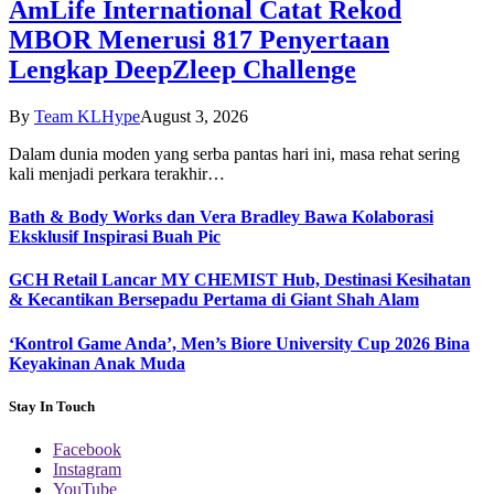
AmLife International Catat Rekod
MBOR Menerusi 817 Penyertaan
Lengkap DeepZleep Challenge
By
Team KLHype
August 3, 2026
Dalam dunia moden yang serba pantas hari ini, masa rehat sering
kali menjadi perkara terakhir…
Bath & Body Works dan Vera Bradley Bawa Kolaborasi
Eksklusif Inspirasi Buah Pic
GCH Retail Lancar MY CHEMIST Hub, Destinasi Kesihatan
& Kecantikan Bersepadu Pertama di Giant Shah Alam
‘Kontrol Game Anda’, Men’s Biore University Cup 2026 Bina
Keyakinan Anak Muda
Stay In Touch
Facebook
Instagram
YouTube