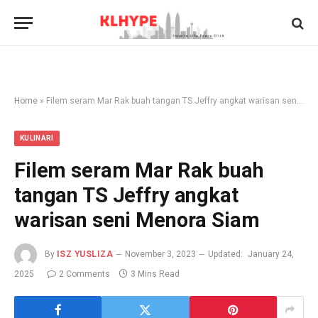
Home
»
Filem seram Mar Rak buah tangan TS Jeffry angkat warisan seni Menora Siam
KULINARI
Filem seram Mar Rak buah
tangan TS Jeffry angkat
warisan seni Menora Siam
By
ISZ YUSLIZA
November 3, 2023
Updated:
January 24,
2025
2 Comments
3 Mins Read