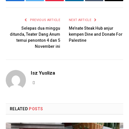
Facebook
Twitter
Pinterest
LinkedIn
Tumblr
Email
PREVIOUS ARTICLE
NEXT ARTICLE
Selepas dua minggu
Me’nate Steak Hub anjur
ditunda, Teater Dang Anum
kempen Dine and Donate For
temui penonton 4 dan 5
Palestine
November ini
Isz Yusliza
Website
RELATED
POSTS