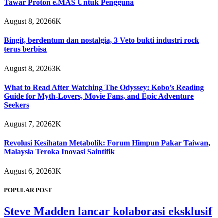
Tawar Proton e.MAS Untuk Pengguna
August 8, 2026
6K
Bingit, berdentum dan nostalgia, 3 Veto bukti industri rock
terus berbisa
August 8, 2026
3K
What to Read After Watching The Odyssey: Kobo’s Reading
Guide for Myth-Lovers, Movie Fans, and Epic Adventure
Seekers
August 7, 2026
2K
Revolusi Kesihatan Metabolik: Forum Himpun Pakar Taiwan,
Malaysia Teroka Inovasi Saintifik
August 6, 2026
3K
POPULAR POST
Steve Madden lancar kolaborasi eksklusif