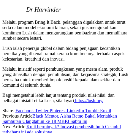
Dr Harvinder
Melalui program Bring It Back, pelanggan digalakkan untuk turut
serta dalam model ekonomi kitaran, sekali gus mengukuhkan
komitmen Lush dalam mengurangkan pembaziran dan memulihara
sumber secara lestari.
Lush ialah peneraju global dalam bidang penjagaan kecantikan
beretika yang dikenali ramai kerana komitmennya terhadap aspek
kelestarian, kreativiti dan inovasi.
Melalui inisiatif seperti pembungkusan yang mesra alam, produk
yang dihasilkan dengan penuh ihsan, dan kerjasama strategik, Lush
berusaha untuk memberi impak positif kepada alam sekitar dan
komuniti di seluruh dunia.
Bagi mengetahui lebih lanjut tentang produk, nilai-nilai, dan
pelbagai inisiatif etika Lush, sila layari
https://lush.my.
Share.
Facebook
Twitter
Pinterest
LinkedIn
Tumblr
Email
Previous Article
Black Mentor, Aisha Retno Bakal Meriahkan
Sambutan Ulangtahun ke-18 MBPJ Sabtu Ini
Next Article
Kulit berminyak? Inovasi pembersih buih Cetaphil
terbaharu ini ada solusinya