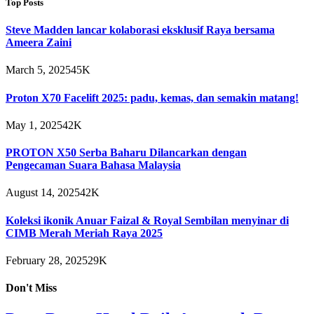
Top Posts
Steve Madden lancar kolaborasi eksklusif Raya bersama
Ameera Zaini
March 5, 2025
45K
Proton X70 Facelift 2025: padu, kemas, dan semakin matang!
May 1, 2025
42K
PROTON X50 Serba Baharu Dilancarkan dengan
Pengecaman Suara Bahasa Malaysia
August 14, 2025
42K
Koleksi ikonik Anuar Faizal & Royal Sembilan menyinar di
CIMB Merah Meriah Raya 2025
February 28, 2025
29K
Don't Miss