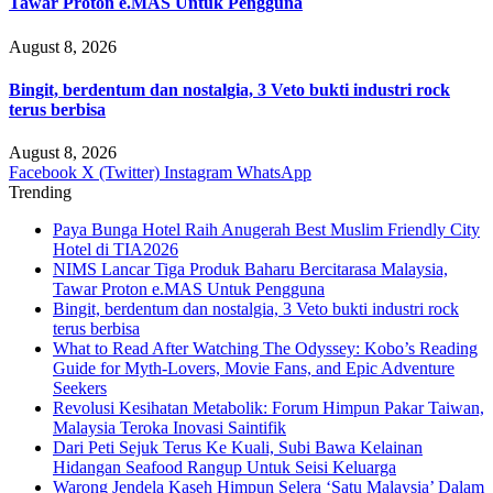
Tawar Proton e.MAS Untuk Pengguna
August 8, 2026
Bingit, berdentum dan nostalgia, 3 Veto bukti industri rock
terus berbisa
August 8, 2026
Facebook
X (Twitter)
Instagram
WhatsApp
Trending
Paya Bunga Hotel Raih Anugerah Best Muslim Friendly City
Hotel di TIA2026
NIMS Lancar Tiga Produk Baharu Bercitarasa Malaysia,
Tawar Proton e.MAS Untuk Pengguna
Bingit, berdentum dan nostalgia, 3 Veto bukti industri rock
terus berbisa
What to Read After Watching The Odyssey: Kobo’s Reading
Guide for Myth-Lovers, Movie Fans, and Epic Adventure
Seekers
Revolusi Kesihatan Metabolik: Forum Himpun Pakar Taiwan,
Malaysia Teroka Inovasi Saintifik
Dari Peti Sejuk Terus Ke Kuali, Subi Bawa Kelainan
Hidangan Seafood Rangup Untuk Seisi Keluarga
Warong Jendela Kaseh Himpun Selera ‘Satu Malaysia’ Dalam