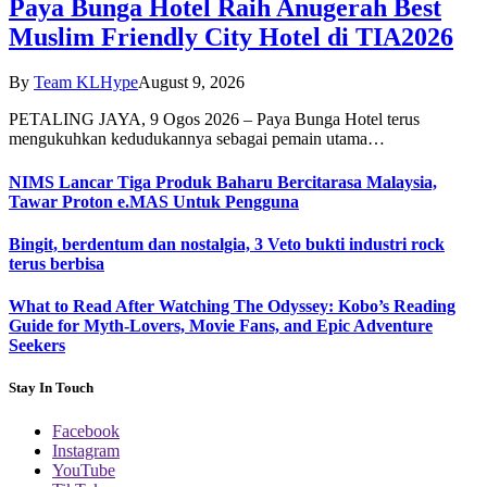
Paya Bunga Hotel Raih Anugerah Best
Muslim Friendly City Hotel di TIA2026
By
Team KLHype
August 9, 2026
PETALING JAYA, 9 Ogos 2026 – Paya Bunga Hotel terus
mengukuhkan kedudukannya sebagai pemain utama…
NIMS Lancar Tiga Produk Baharu Bercitarasa Malaysia,
Tawar Proton e.MAS Untuk Pengguna
Bingit, berdentum dan nostalgia, 3 Veto bukti industri rock
terus berbisa
What to Read After Watching The Odyssey: Kobo’s Reading
Guide for Myth-Lovers, Movie Fans, and Epic Adventure
Seekers
Stay In Touch
Facebook
Instagram
YouTube