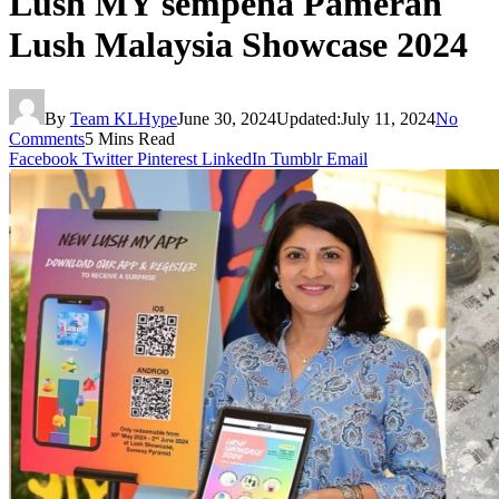
Lush MY sempena Pameran
Lush Malaysia Showcase 2024
By
Team KLHype
June 30, 2024
Updated:
July 11, 2024
No
Comments
5 Mins Read
Facebook
Twitter
Pinterest
LinkedIn
Tumblr
Email