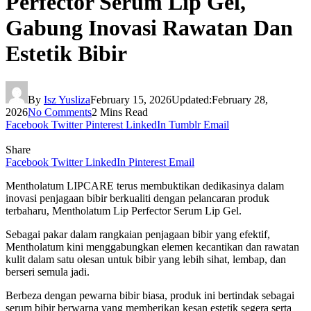
Perfector Serum Lip Gel,
Gabung Inovasi Rawatan Dan
Estetik Bibir
By
Isz Yusliza
February 15, 2026
Updated:
February 28,
2026
No Comments
2 Mins Read
Facebook
Twitter
Pinterest
LinkedIn
Tumblr
Email
Share
Facebook
Twitter
LinkedIn
Pinterest
Email
Mentholatum LIPCARE terus membuktikan dedikasinya dalam
inovasi penjagaan bibir berkualiti dengan pelancaran produk
terbaharu, Mentholatum Lip Perfector Serum Lip Gel.
Sebagai pakar dalam rangkaian penjagaan bibir yang efektif,
Mentholatum kini menggabungkan elemen kecantikan dan rawatan
kulit dalam satu olesan untuk bibir yang lebih sihat, lembap, dan
berseri semula jadi.
Berbeza dengan pewarna bibir biasa, produk ini bertindak sebagai
serum bibir berwarna yang memberikan kesan estetik segera serta