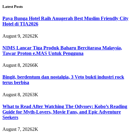
Latest Posts
Paya Bunga Hotel Raih Anugerah Best Muslim Friendly City
Hotel di TIA2026
August 9, 2026
2K
NIMS Lancar Tiga Produk Baharu Bercitarasa Malaysia,
Tawar Proton e.MAS Untuk Pengguna
August 8, 2026
6K
Bingit, berdentum dan nostalgia, 3 Veto bukti industri rock
terus berbisa
August 8, 2026
3K
What to Read After Watching The Odyssey: Kobo’s Reading
Guide for Myth-Lovers, Movie Fans, and Epic Adventure
Seekers
August 7, 2026
2K