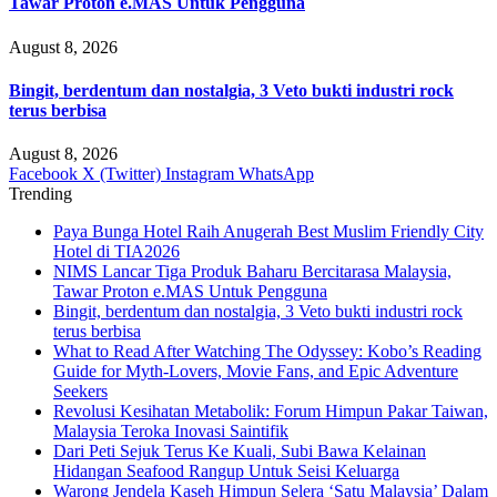
Tawar Proton e.MAS Untuk Pengguna
August 8, 2026
Bingit, berdentum dan nostalgia, 3 Veto bukti industri rock
terus berbisa
August 8, 2026
Facebook
X (Twitter)
Instagram
WhatsApp
Trending
Paya Bunga Hotel Raih Anugerah Best Muslim Friendly City
Hotel di TIA2026
NIMS Lancar Tiga Produk Baharu Bercitarasa Malaysia,
Tawar Proton e.MAS Untuk Pengguna
Bingit, berdentum dan nostalgia, 3 Veto bukti industri rock
terus berbisa
What to Read After Watching The Odyssey: Kobo’s Reading
Guide for Myth-Lovers, Movie Fans, and Epic Adventure
Seekers
Revolusi Kesihatan Metabolik: Forum Himpun Pakar Taiwan,
Malaysia Teroka Inovasi Saintifik
Dari Peti Sejuk Terus Ke Kuali, Subi Bawa Kelainan
Hidangan Seafood Rangup Untuk Seisi Keluarga
Warong Jendela Kaseh Himpun Selera ‘Satu Malaysia’ Dalam