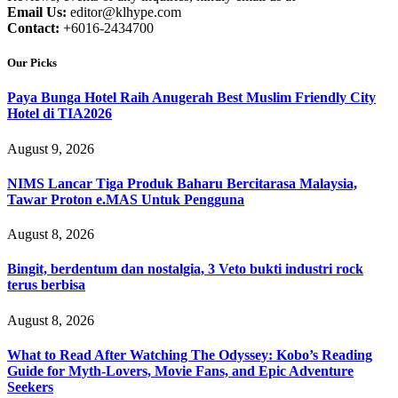
Email Us:
editor@klhype.com
Contact:
+6016-2434700
Our Picks
Paya Bunga Hotel Raih Anugerah Best Muslim Friendly City
Hotel di TIA2026
August 9, 2026
NIMS Lancar Tiga Produk Baharu Bercitarasa Malaysia,
Tawar Proton e.MAS Untuk Pengguna
August 8, 2026
Bingit, berdentum dan nostalgia, 3 Veto bukti industri rock
terus berbisa
August 8, 2026
What to Read After Watching The Odyssey: Kobo’s Reading
Guide for Myth-Lovers, Movie Fans, and Epic Adventure
Seekers