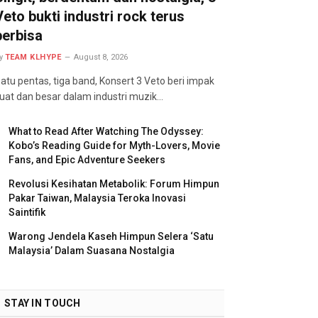
Veto bukti industri rock terus
berbisa
y
TEAM KLHYPE
August 8, 2026
atu pentas, tiga band, Konsert 3 Veto beri impak
uat dan besar dalam industri muzik…
What to Read After Watching The Odyssey:
Kobo’s Reading Guide for Myth-Lovers, Movie
Fans, and Epic Adventure Seekers
Revolusi Kesihatan Metabolik: Forum Himpun
Pakar Taiwan, Malaysia Teroka Inovasi
Saintifik
Warong Jendela Kaseh Himpun Selera ‘Satu
Malaysia’ Dalam Suasana Nostalgia
STAY IN TOUCH