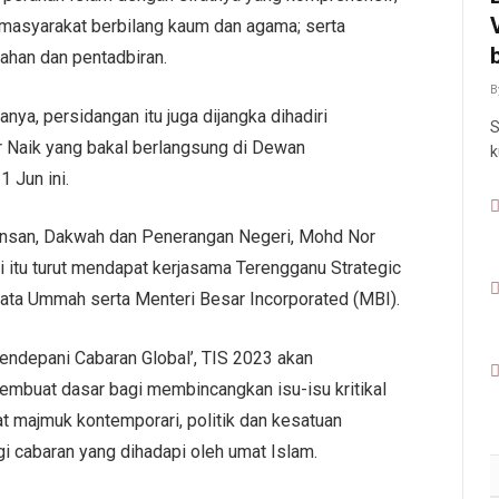
asyarakat berbilang kaum dan agama; serta
ahan dan pentadbiran.
B
nya, persidangan itu juga dijangka dihadiri
S
r Naik yang bakal berlangsung di Dewan
k
 Jun ini.
nsan, Dakwah dan Penerangan Negeri, Mohd Nor
 itu turut mendapat kerjasama Terengganu Strategic
rmata Ummah serta Menteri Besar Incorporated (MBI).
ndepani Cabaran Global’, TIS 2023 akan
embuat dasar bagi membincangkan isu-isu kritikal
t majmuk kontemporari, politik dan kesatuan
 cabaran yang dihadapi oleh umat Islam.