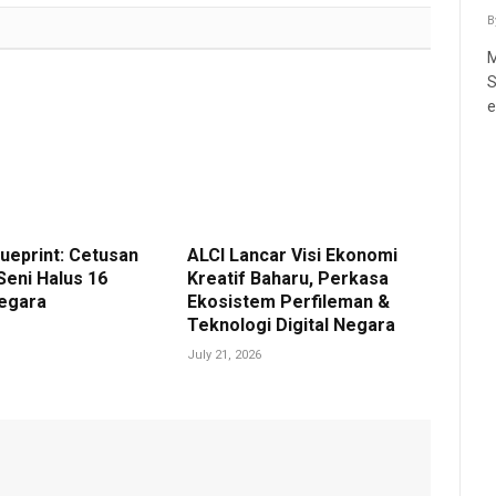
B
M
S
e
ueprint: Cetusan
ALCI Lancar Visi Ekonomi
Seni Halus 16
Kreatif Baharu, Perkasa
Negara
Ekosistem Perfileman &
Teknologi Digital Negara
July 21, 2026