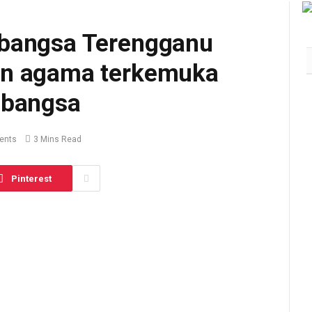
abangsa Terengganu
an agama terkemuka
abangsa
ents
3 Mins Read
Pinterest