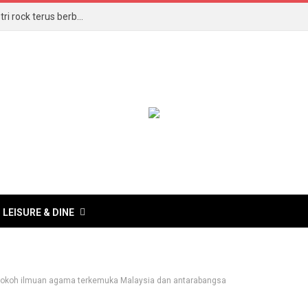
Bingit, berdentum dan nostalgia, 3 Veto bukti industri rock terus berbisa
LEISURE & DINE
tokoh ilmuan agama terkemuka Malaysia dan antarabangsa