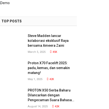
TOP POSTS
Steve Madden lancar
kolaborasi eksklusif Raya
bersama Ameera Zaini
March 5, 2025
45K
Proton X70 Facelift 2025:
padu, kemas, dan semakin
matang!
May 1, 2025
42K
PROTON X50 Serba Baharu
Dilancarkan dengan
Pengecaman Suara Bahasa
Malaysia
August 14, 2025
42K