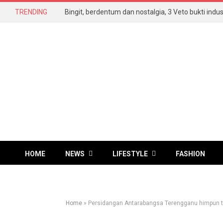
TRENDING
HOME
NEWS
LIFESTYLE
FASHION
Home
»
Persidangan Antarabangsa Terengganu himpun 