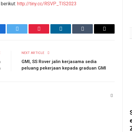
August 3, 2026
2K
berikut:
http://tiny.cc/RSVP_TIS2023
cebook
Twitter
Pinterest
LinkedIn
Tumblr
Email
E
NEXT ARTICLE
n
GMI, SS Rover jalin kerjasama sedia
a
peluang pekerjaan kepada graduan GMI
Website