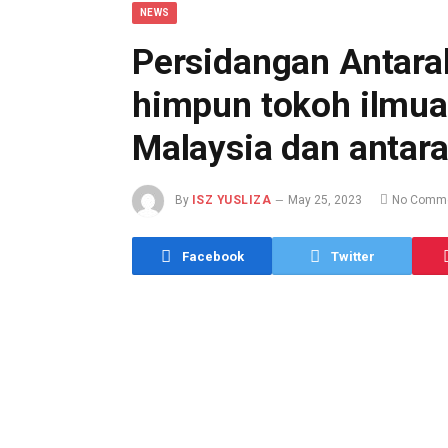
NEWS
Persidangan Antar
himpun tokoh ilmu
Malaysia dan antar
By
ISZ YUSLIZA
May 25, 2023
No Comm
Facebook
Twitter