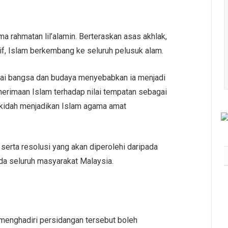
a rahmatan lil’alamin. Berteraskan asas akhlak,
f, Islam berkembang ke seluruh pelusuk alam.
ai bangsa dan budaya menyebabkan ia menjadi
nerimaan Islam terhadap nilai tempatan sebagai
akidah menjadikan Islam agama amat
 serta resolusi yang akan diperolehi daripada
da seluruh masyarakat Malaysia.
AmLife International Catat
Rekod MBOR Menerusi 817
Penyertaan Lengkap
DeepZleep Challenge
 menghadiri persidangan tersebut boleh