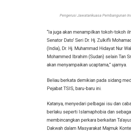
Pengerusi Jawatankuasa Pembangunan Ins
“Ia juga akan menampilkan tokoh-tokoh il
Senator Dato’ Seri Dr. Hj. Zulkifli Mohama
(India), Dr. Hj. Muhammad Hidayat Nur Wah
Mohammed Ibrahim (Sudan) selain Tan Sri
akan menyampaikan ucaptama,” ujarnya.
Beliau berkata demikian pada sidang me
Pejabat TSIS, baru-baru ini.
Katanya, menyedari pelbagai isu dan cab
berlaku seperti Islamaphobia dan sebagain
membincangkan perkara berkaitan Ta’ayu
Dakwah dalam Masyarakat Majmuk Kontem