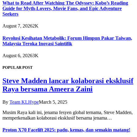
What to Read After Watching The Odyssey: Kobo’s Reading
Guide for Myth-Lovers, Movie Fans, and Epic Adventure
Seekers
August 7, 2026
2K
Revolusi Kesihatan Metabolik: Forum Himpun Pakar Taiwan,
Malaysia Teroka Inovasi Saintifik
August 6, 2026
3K
POPULAR POST
Steve Madden lancar kolaborasi eksklusif
Raya bersama Ameera Zaini
By
Team KLHype
March 5, 2025
Musim Raya kali ini, jenama fesyen global ternama, Steve Madden,
memperkenalkan kolaborasi eksklusif bersama jenama…
Proton X70 Facelift 2025: padu, kemas, dan semakin matang!