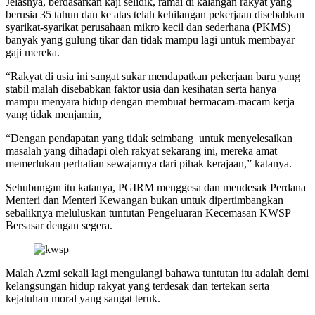
Jelasnya, berdasarkan kaji selidik, ramai di kalangan rakyat yang
berusia 35 tahun dan ke atas telah kehilangan pekerjaan disebabkan
syarikat-syarikat perusahaan mikro kecil dan sederhana (PKMS)
banyak yang gulung tikar dan tidak mampu lagi untuk membayar
gaji mereka.
“Rakyat di usia ini sangat sukar mendapatkan pekerjaan baru yang
stabil malah disebabkan faktor usia dan kesihatan serta hanya
mampu menyara hidup dengan membuat bermacam-macam kerja
yang tidak menjamin,
“Dengan pendapatan yang tidak seimbang untuk menyelesaikan
masalah yang dihadapi oleh rakyat sekarang ini, mereka amat
memerlukan perhatian sewajarnya dari pihak kerajaan,” katanya.
Sehubungan itu katanya, PGIRM menggesa dan mendesak Perdana
Menteri dan Menteri Kewangan bukan untuk dipertimbangkan
sebaliknya meluluskan tuntutan Pengeluaran Kecemasan KWSP
Bersasar dengan segera.
Malah Azmi sekali lagi mengulangi bahawa tuntutan itu adalah demi
kelangsungan hidup rakyat yang terdesak dan tertekan serta
kejatuhan moral yang sangat teruk.