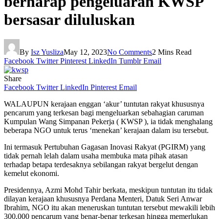
berharap pengeluaran KWSP
bersasar diluluskan
By
Isz Yusliza
May 12, 2023
No Comments
2 Mins Read
Facebook
Twitter
Pinterest
LinkedIn
Tumblr
Email
Share
Facebook
Twitter
LinkedIn
Pinterest
Email
WALAUPUN kerajaan enggan ‘akur’ tuntutan rakyat khususnya
pencarum yang terkesan bagi mengeluarkan sebahagian caruman
Kumpulan Wang Simpanan Pekerja ( KWSP ), ia tidak menghalang
beberapa NGO untuk terus ‘menekan’ kerajaan dalam isu tersebut.
Ini termasuk Pertubuhan Gagasan Inovasi Rakyat (PGIRM) yang
tidak pernah lelah dalam usaha membuka mata pihak atasan
terhadap betapa terdesaknya sebilangan rakyat bergelut dengan
kemelut ekonomi.
Presidennya, Azmi Mohd Tahir berkata, meskipun tuntutan itu tidak
dilayan kerajaan khususnya Perdana Menteri, Datuk Seri Anwar
Ibrahim, NGO itu akan meneruskan tuntutan tersebut mewakili lebih
300,000 pencarum yang benar-benar terkesan hingga memerlukan