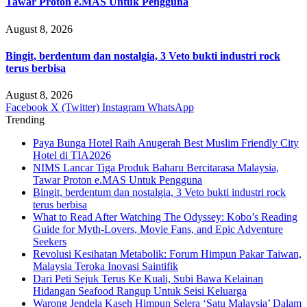
Tawar Proton e.MAS Untuk Pengguna
August 8, 2026
Bingit, berdentum dan nostalgia, 3 Veto bukti industri rock
terus berbisa
August 8, 2026
Facebook
X (Twitter)
Instagram
WhatsApp
Trending
Paya Bunga Hotel Raih Anugerah Best Muslim Friendly City
Hotel di TIA2026
NIMS Lancar Tiga Produk Baharu Bercitarasa Malaysia,
Tawar Proton e.MAS Untuk Pengguna
Bingit, berdentum dan nostalgia, 3 Veto bukti industri rock
terus berbisa
What to Read After Watching The Odyssey: Kobo’s Reading
Guide for Myth-Lovers, Movie Fans, and Epic Adventure
Seekers
Revolusi Kesihatan Metabolik: Forum Himpun Pakar Taiwan,
Malaysia Teroka Inovasi Saintifik
Dari Peti Sejuk Terus Ke Kuali, Subi Bawa Kelainan
Hidangan Seafood Rangup Untuk Seisi Keluarga
Warong Jendela Kaseh Himpun Selera ‘Satu Malaysia’ Dalam