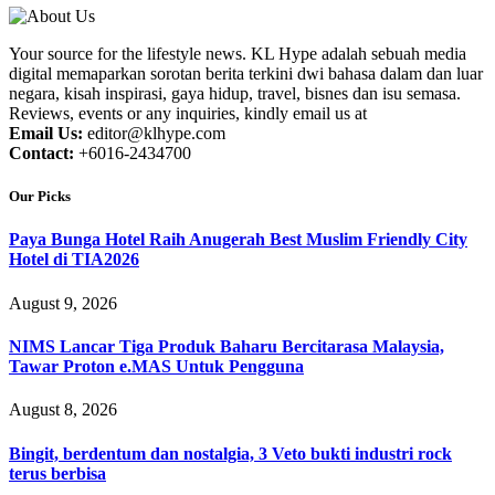
Your source for the lifestyle news. KL Hype adalah sebuah media
digital memaparkan sorotan berita terkini dwi bahasa dalam dan luar
negara, kisah inspirasi, gaya hidup, travel, bisnes dan isu semasa.
Reviews, events or any inquiries, kindly email us at
Email Us:
editor@klhype.com
Contact:
+6016-2434700
Our Picks
Paya Bunga Hotel Raih Anugerah Best Muslim Friendly City
Hotel di TIA2026
August 9, 2026
NIMS Lancar Tiga Produk Baharu Bercitarasa Malaysia,
Tawar Proton e.MAS Untuk Pengguna
August 8, 2026
Bingit, berdentum dan nostalgia, 3 Veto bukti industri rock
terus berbisa