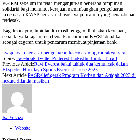
PGIRM sebelum ini telah menganjurkan beberapa himpunan
solidariti bagi menuntut kerajaan menimbangkan pengeluaran
kecemasan KWSP bersasar khususnya pencarum yang benar-benar
terdesak.
Bagaimanapun, tuntutan itu masih enggan diluluskan kerajaan,
sebaliknya kerajaan membenarkan caruman KWSP dijadikan
sebagai cagaran untuk pencarum membuat pinjaman bank.
kwsp
kwsp bersasar
pengeluaran kecemasan
pgirm
rakyat
viral
Share.
Facebook
Twitter
Pinterest
LinkedIn
Tumblr
Email
Previous Article
Ravi Everest bakal takluk dua kemuncak dalam
Ekspedisi Himalaya Sports Everest-Lhotse 2023
Next Article
PASRelief gerak Program Korban dan Aqiqah 2023 di
negara dilanda musibah
Isz Yusliza
Website