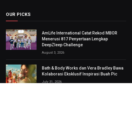
OUR PICKS
AmLife International Catat Rekod MBOR
Menerusi 817 Penyertaan Lengkap
DeepZleep Challenge
August 3, 2026
Bath & Body Works dan Vera Bradley Bawa
Kolaborasi Eksklusif Inspirasi Buah Pic
July 31, 2026
GCH Retail Lancar MY CHEMIST Hub,
Destinasi Kesihatan & Kecantikan
Bersepadu Pertama di Giant Shah Alam
July 30, 2026