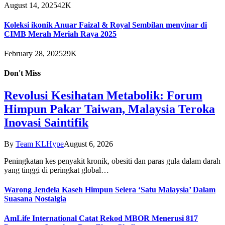
August 14, 2025
42K
Koleksi ikonik Anuar Faizal & Royal Sembilan menyinar di
CIMB Merah Meriah Raya 2025
February 28, 2025
29K
Don't Miss
Revolusi Kesihatan Metabolik: Forum
Himpun Pakar Taiwan, Malaysia Teroka
Inovasi Saintifik
By
Team KLHype
August 6, 2026
Peningkatan kes penyakit kronik, obesiti dan paras gula dalam darah
yang tinggi di peringkat global…
Warong Jendela Kaseh Himpun Selera ‘Satu Malaysia’ Dalam
Suasana Nostalgia
AmLife International Catat Rekod MBOR Menerusi 817