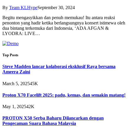
By
Team KLHype
September 30, 2024
Begitu mengasyikkan dan penuh memukau! Itu antara reaksi
penonton yang hadir ketika berlangsungnya konsert istimewa oleh
dua bintang terkemuka dari Indonesia, ‘ADA AFGAN &
LYODRA: LIVE…
Top Posts
Steve Madden lancar kolaborasi eksklusif Raya bersama
Ameera Zaini
March 5, 2025
45K
Proton X70 Facelift 2025: padu, kemas, dan semakin matang!
May 1, 2025
42K
PROTON X50 Serba Baharu Dilancarkan dengan
Pengecaman Suara Bahasa Malaysia