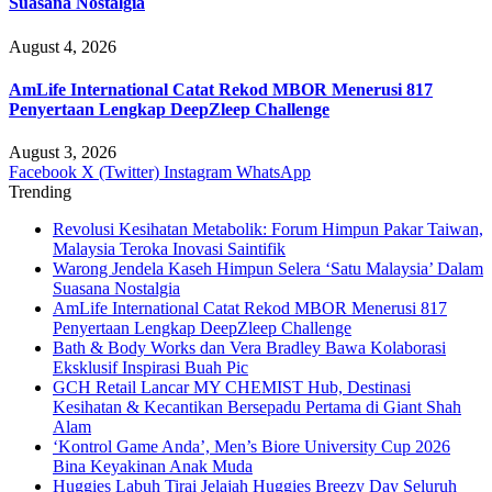
Suasana Nostalgia
August 4, 2026
AmLife International Catat Rekod MBOR Menerusi 817
Penyertaan Lengkap DeepZleep Challenge
August 3, 2026
Facebook
X (Twitter)
Instagram
WhatsApp
Trending
Revolusi Kesihatan Metabolik: Forum Himpun Pakar Taiwan,
Malaysia Teroka Inovasi Saintifik
Warong Jendela Kaseh Himpun Selera ‘Satu Malaysia’ Dalam
Suasana Nostalgia
AmLife International Catat Rekod MBOR Menerusi 817
Penyertaan Lengkap DeepZleep Challenge
Bath & Body Works dan Vera Bradley Bawa Kolaborasi
Eksklusif Inspirasi Buah Pic
GCH Retail Lancar MY CHEMIST Hub, Destinasi
Kesihatan & Kecantikan Bersepadu Pertama di Giant Shah
Alam
‘Kontrol Game Anda’, Men’s Biore University Cup 2026
Bina Keyakinan Anak Muda
Huggies Labuh Tirai Jelajah Huggies Breezy Day Seluruh