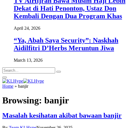
TV AlHijrah Bawa Musim Haji Lebih
Dekat di Hati Penonton, Ustaz Don
Kembali Dengan Dua Program Khas
April 24, 2026
“Ya, Abah Saya Security”: Naskhah
Aidilfitri D’Herbs Meruntun Jiwa
March 13, 2026
Home
»
banjir
Browsing:
banjir
Masalah kesihatan akibat bawaan banjir
By
Team KLHype
November 26, 2025