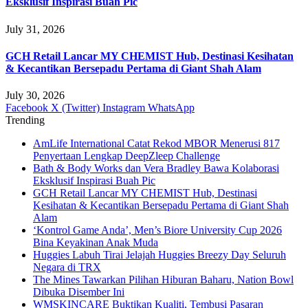
Eksklusif Inspirasi Buah Pic
July 31, 2026
GCH Retail Lancar MY CHEMIST Hub, Destinasi Kesihatan
& Kecantikan Bersepadu Pertama di Giant Shah Alam
July 30, 2026
Facebook
X (Twitter)
Instagram
WhatsApp
Trending
AmLife International Catat Rekod MBOR Menerusi 817
Penyertaan Lengkap DeepZleep Challenge
Bath & Body Works dan Vera Bradley Bawa Kolaborasi
Eksklusif Inspirasi Buah Pic
GCH Retail Lancar MY CHEMIST Hub, Destinasi
Kesihatan & Kecantikan Bersepadu Pertama di Giant Shah
Alam
‘Kontrol Game Anda’, Men’s Biore University Cup 2026
Bina Keyakinan Anak Muda
Huggies Labuh Tirai Jelajah Huggies Breezy Day Seluruh
Negara di TRX
The Mines Tawarkan Pilihan Hiburan Baharu, Nation Bowl
Dibuka Disember Ini
WMSKINCARE Buktikan Kualiti, Tembusi Pasaran