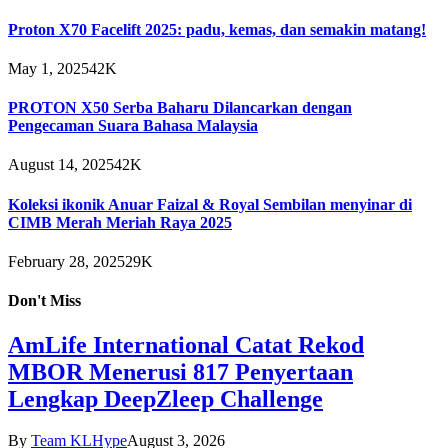
Proton X70 Facelift 2025: padu, kemas, dan semakin matang!
May 1, 2025
42K
PROTON X50 Serba Baharu Dilancarkan dengan
Pengecaman Suara Bahasa Malaysia
August 14, 2025
42K
Koleksi ikonik Anuar Faizal & Royal Sembilan menyinar di
CIMB Merah Meriah Raya 2025
February 28, 2025
29K
Don't Miss
AmLife International Catat Rekod
MBOR Menerusi 817 Penyertaan
Lengkap DeepZleep Challenge
By
Team KLHype
August 3, 2026