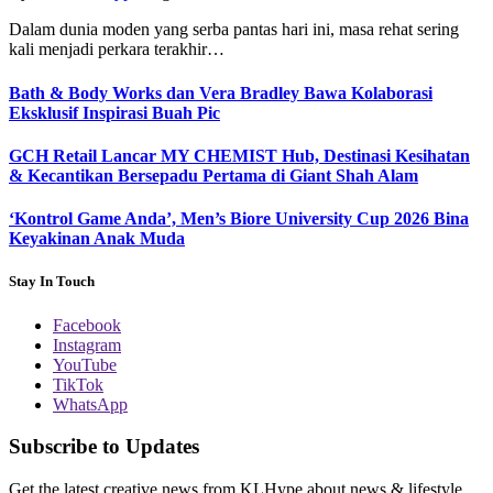
Dalam dunia moden yang serba pantas hari ini, masa rehat sering
kali menjadi perkara terakhir…
Bath & Body Works dan Vera Bradley Bawa Kolaborasi
Eksklusif Inspirasi Buah Pic
GCH Retail Lancar MY CHEMIST Hub, Destinasi Kesihatan
& Kecantikan Bersepadu Pertama di Giant Shah Alam
‘Kontrol Game Anda’, Men’s Biore University Cup 2026 Bina
Keyakinan Anak Muda
Stay In Touch
Facebook
Instagram
YouTube
TikTok
WhatsApp
Subscribe to Updates
Get the latest creative news from KLHype about news & lifestyle.