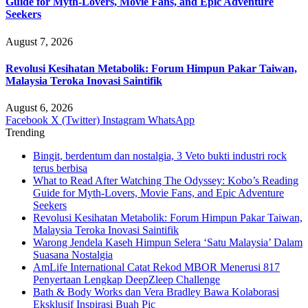
Guide for Myth-Lovers, Movie Fans, and Epic Adventure
Seekers
August 7, 2026
Revolusi Kesihatan Metabolik: Forum Himpun Pakar Taiwan,
Malaysia Teroka Inovasi Saintifik
August 6, 2026
Facebook
X (Twitter)
Instagram
WhatsApp
Trending
Bingit, berdentum dan nostalgia, 3 Veto bukti industri rock
terus berbisa
What to Read After Watching The Odyssey: Kobo’s Reading
Guide for Myth-Lovers, Movie Fans, and Epic Adventure
Seekers
Revolusi Kesihatan Metabolik: Forum Himpun Pakar Taiwan,
Malaysia Teroka Inovasi Saintifik
Warong Jendela Kaseh Himpun Selera ‘Satu Malaysia’ Dalam
Suasana Nostalgia
AmLife International Catat Rekod MBOR Menerusi 817
Penyertaan Lengkap DeepZleep Challenge
Bath & Body Works dan Vera Bradley Bawa Kolaborasi
Eksklusif Inspirasi Buah Pic