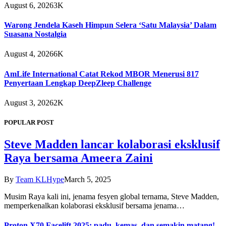
August 6, 2026
3K
Warong Jendela Kaseh Himpun Selera ‘Satu Malaysia’ Dalam
Suasana Nostalgia
August 4, 2026
6K
AmLife International Catat Rekod MBOR Menerusi 817
Penyertaan Lengkap DeepZleep Challenge
August 3, 2026
2K
POPULAR POST
Steve Madden lancar kolaborasi eksklusif
Raya bersama Ameera Zaini
By
Team KLHype
March 5, 2025
Musim Raya kali ini, jenama fesyen global ternama, Steve Madden,
memperkenalkan kolaborasi eksklusif bersama jenama…
Proton X70 Facelift 2025: padu, kemas, dan semakin matang!