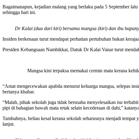
Bagaimanapun, kejadian malang yang berlaku pada 5 September lalu i
sehingga hari ini.
Dr Kalai (dua dari kiri) bersama mangsa (kiri) dan ibu bap
Insiden berkenaan turut mendapat perhatian pertubuhan bukan keraja
Presiden Kebangsaan Nambikkai, Datuk Dr Kalai Vanar turut mendakwa
Mangsa kini terpaksa memakai cermin mata kerana kehil
“Amat mengecewakan apabila menurut keluarga mangsa, selepas insid
bertanya khabar.
“Malah, pihak sekolah juga tidak berusaha menyelesaikan isu terba
pipi di bahagian bawah mata retak selain kecederaan di dahi,” katanya 
Tambahnya, beliau kesal kerana sekolah seharusnya menjadi tempat ya
lanjut.