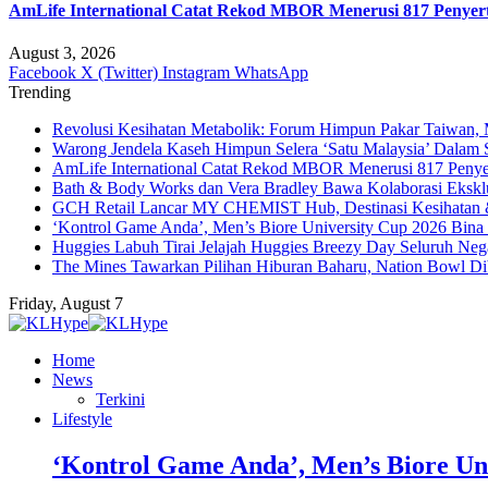
AmLife International Catat Rekod MBOR Menerusi 817 Penyer
August 3, 2026
Facebook
X (Twitter)
Instagram
WhatsApp
Trending
Revolusi Kesihatan Metabolik: Forum Himpun Pakar Taiwan, Ma
Warong Jendela Kaseh Himpun Selera ‘Satu Malaysia’ Dalam 
AmLife International Catat Rekod MBOR Menerusi 817 Penye
Bath & Body Works dan Vera Bradley Bawa Kolaborasi Eksklus
GCH Retail Lancar MY CHEMIST Hub, Destinasi Kesihatan &
‘Kontrol Game Anda’, Men’s Biore University Cup 2026 Bin
Huggies Labuh Tirai Jelajah Huggies Breezy Day Seluruh Ne
The Mines Tawarkan Pilihan Hiburan Baharu, Nation Bowl Di
Friday, August 7
Home
News
Terkini
Lifestyle
‘Kontrol Game Anda’, Men’s Biore Un