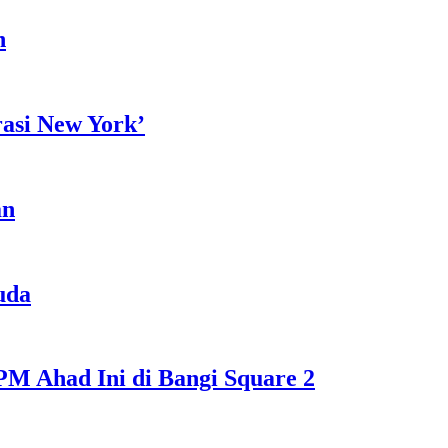
h
rasi New York’
an
uda
M Ahad Ini di Bangi Square 2