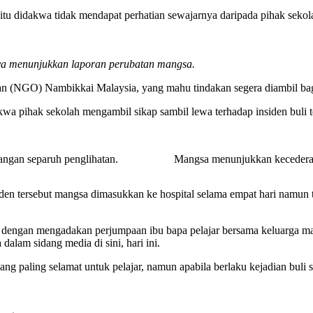
tu didakwa tidak mendapat perhatian sewajarnya daripada pihak sekola
anya menunjukkan laporan perubatan mangsa.
an (NGO) Nambikkai Malaysia, yang mahu tindakan segera diambil bagi 
 pihak sekolah mengambil sikap sambil lewa terhadap insiden buli te
angan separuh penglihatan.
Mangsa menunjukkan kecederaan
en tersebut mangsa dimasukkan ke hospital selama empat hari namun t
bit dengan mengadakan perjumpaan ibu bapa pelajar bersama keluarga
dalam sidang media di sini, hari ini.
ng paling selamat untuk pelajar, namun apabila berlaku kejadian buli 