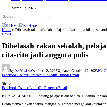
March 13, 2026
Home
»
Dibelasah rakan sekolah, pelajar tingkatan tiga hilang separuh
News
Dibelasah rakan sekolah, pelaja
cita-cita jadi anggota polis
By
Isz Yusliza
October 12, 2023
Updated:
October 12, 2023
No C
Facebook
Twitter
Pinterest
LinkedIn
Tumblr
Email
Share
Facebook
Twitter
LinkedIn
Pinterest
Email
KUALA LUMPUR – Seorang pelajar lelaki berusia 15 tahun kehilangan
Lebih menyedihkan apabila mangsa, S Thinesh mengalami keretakan t