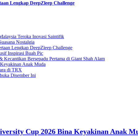
taan Lengkap DeepZleep Challenge
laysia Teroka Inovasi Saintifik
Suasana Nostalgia
rtaan Lengkap DeepZleep Challenge
if Inspirasi Buah Pic
 Kecantikan Bersepadu Pertama di Giant Shah Alam
a Keyakinan Anak Muda
gara di TRX
buka Disember Ini
iversity Cup 2026 Bina Keyakinan Anak M