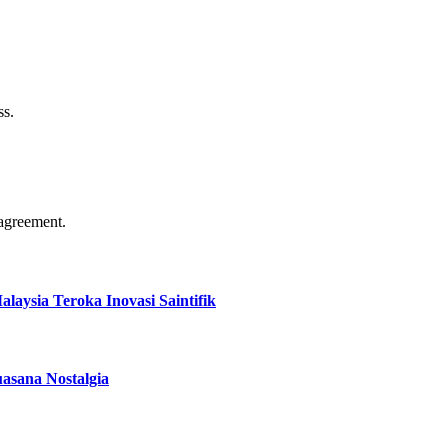
ss.
agreement.
aysia Teroka Inovasi Saintifik
asana Nostalgia