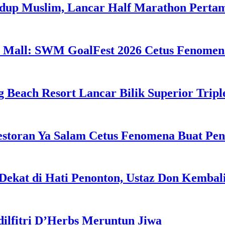
idup Muslim, Lancar Half Marathon Perta
 Mall: SWM GoalFest 2026 Cetus Fenomen
g Beach Resort Lancar Bilik Superior Tri
estoran Ya Salam Cetus Fenomena Buat Pe
Dekat di Hati Penonton, Ustaz Don Kemba
dilfitri D’Herbs Meruntun Jiwa