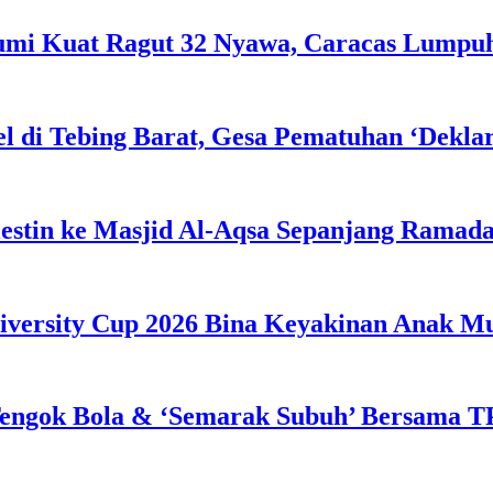
Bumi Kuat Ragut 32 Nyawa, Caracas Lumpu
l di Tebing Barat, Gesa Pematuhan ‘Dekla
estin ke Masjid Al-Aqsa Sepanjang Ramad
iversity Cup 2026 Bina Keyakinan Anak M
engok Bola & ‘Semarak Subuh’ Bersama TP