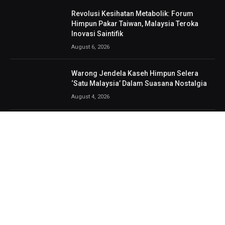
Revolusi Kesihatan Metabolik: Forum
Himpun Pakar Taiwan, Malaysia Teroka
Inovasi Saintifik
August 6, 2026
Warong Jendela Kaseh Himpun Selera
‘Satu Malaysia’ Dalam Suasana Nostalgia
August 4, 2026
AmLife International Catat Rekod MBOR
Menerusi 817 Penyertaan Lengkap
DeepZleep Challenge
August 3, 2026
Bath & Body Works dan Vera Bradley Bawa
Kolaborasi Eksklusif Inspirasi Buah Pic
July 31, 2026