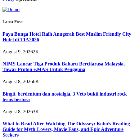
Latest Posts
Paya Bunga Hotel Raih Anugerah Best Muslim Friendly City
Hotel di TIA2026
August 9, 2026
2K
NIMS Lancar Tiga Produk Baharu Bercitarasa Malaysia,
Tawar Proton e.MAS Untuk Pengguna
August 8, 2026
6K
Bingit, berdentum dan nostalgia, 3 Veto bukti industri rock
terus berbisa
August 8, 2026
3K
What to Read After Watching The Odyssey: Kobo’s Reading
Guide for Myth-Lovers, Movie Fans, and Epic Adventure
Seekers