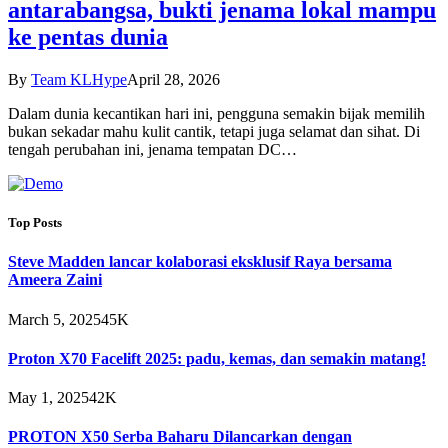
antarabangsa, bukti jenama lokal mampu
ke pentas dunia
By
Team KLHype
April 28, 2026
Dalam dunia kecantikan hari ini, pengguna semakin bijak memilih
bukan sekadar mahu kulit cantik, tetapi juga selamat dan sihat. Di
tengah perubahan ini, jenama tempatan DC…
Top Posts
Steve Madden lancar kolaborasi eksklusif Raya bersama
Ameera Zaini
March 5, 2025
45K
Proton X70 Facelift 2025: padu, kemas, dan semakin matang!
May 1, 2025
42K
PROTON X50 Serba Baharu Dilancarkan dengan