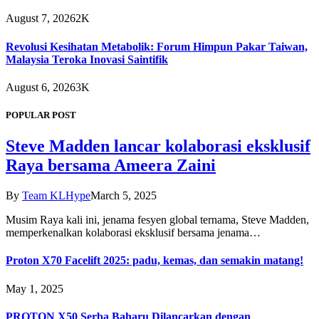
August 7, 2026
2K
Revolusi Kesihatan Metabolik: Forum Himpun Pakar Taiwan,
Malaysia Teroka Inovasi Saintifik
August 6, 2026
3K
POPULAR POST
Steve Madden lancar kolaborasi eksklusif
Raya bersama Ameera Zaini
By
Team KLHype
March 5, 2025
Musim Raya kali ini, jenama fesyen global ternama, Steve Madden,
memperkenalkan kolaborasi eksklusif bersama jenama…
Proton X70 Facelift 2025: padu, kemas, dan semakin matang!
May 1, 2025
PROTON X50 Serba Baharu Dilancarkan dengan