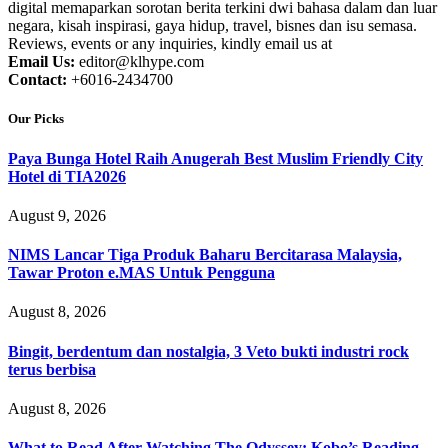
digital memaparkan sorotan berita terkini dwi bahasa dalam dan luar
negara, kisah inspirasi, gaya hidup, travel, bisnes dan isu semasa.
Reviews, events or any inquiries, kindly email us at
Email Us:
editor@klhype.com
Contact:
+6016-2434700
Our Picks
Paya Bunga Hotel Raih Anugerah Best Muslim Friendly City
Hotel di TIA2026
August 9, 2026
NIMS Lancar Tiga Produk Baharu Bercitarasa Malaysia,
Tawar Proton e.MAS Untuk Pengguna
August 8, 2026
Bingit, berdentum dan nostalgia, 3 Veto bukti industri rock
terus berbisa
August 8, 2026
What to Read After Watching The Odyssey: Kobo’s Reading