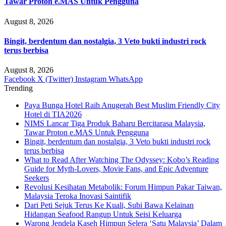
Tawar Proton e.MAS Untuk Pengguna
August 8, 2026
Bingit, berdentum dan nostalgia, 3 Veto bukti industri rock
terus berbisa
August 8, 2026
Facebook
X (Twitter)
Instagram
WhatsApp
Trending
Paya Bunga Hotel Raih Anugerah Best Muslim Friendly City
Hotel di TIA2026
NIMS Lancar Tiga Produk Baharu Bercitarasa Malaysia,
Tawar Proton e.MAS Untuk Pengguna
Bingit, berdentum dan nostalgia, 3 Veto bukti industri rock
terus berbisa
What to Read After Watching The Odyssey: Kobo’s Reading
Guide for Myth-Lovers, Movie Fans, and Epic Adventure
Seekers
Revolusi Kesihatan Metabolik: Forum Himpun Pakar Taiwan,
Malaysia Teroka Inovasi Saintifik
Dari Peti Sejuk Terus Ke Kuali, Subi Bawa Kelainan
Hidangan Seafood Rangup Untuk Seisi Keluarga
Warong Jendela Kaseh Himpun Selera ‘Satu Malaysia’ Dalam