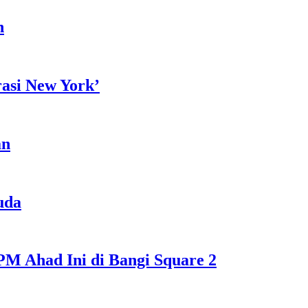
h
rasi New York’
an
uda
M Ahad Ini di Bangi Square 2