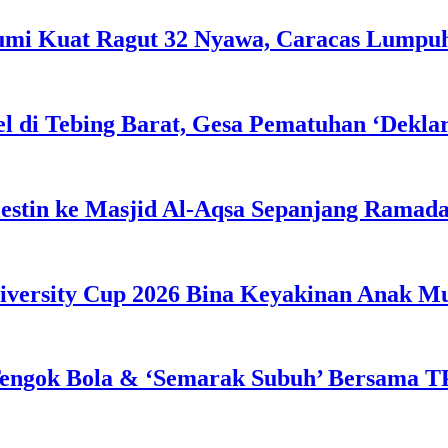
Bumi Kuat Ragut 32 Nyawa, Caracas Lumpu
l di Tebing Barat, Gesa Pematuhan ‘Dekla
estin ke Masjid Al-Aqsa Sepanjang Ramad
iversity Cup 2026 Bina Keyakinan Anak M
engok Bola & ‘Semarak Subuh’ Bersama TP