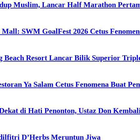
idup Muslim, Lancar Half Marathon Perta
 Mall: SWM GoalFest 2026 Cetus Fenomen
g Beach Resort Lancar Bilik Superior Tri
estoran Ya Salam Cetus Fenomena Buat Pe
Dekat di Hati Penonton, Ustaz Don Kemba
dilfitri D’Herbs Meruntun Jiwa