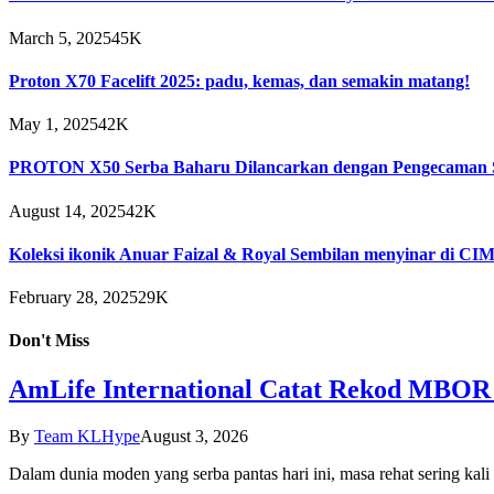
March 5, 2025
45K
Proton X70 Facelift 2025: padu, kemas, dan semakin matang!
May 1, 2025
42K
PROTON X50 Serba Baharu Dilancarkan dengan Pengecaman S
August 14, 2025
42K
Koleksi ikonik Anuar Faizal & Royal Sembilan menyinar di C
February 28, 2025
29K
Don't Miss
AmLife International Catat Rekod MBOR 
By
Team KLHype
August 3, 2026
Dalam dunia moden yang serba pantas hari ini, masa rehat sering kal