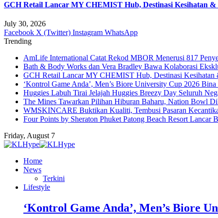
GCH Retail Lancar MY CHEMIST Hub, Destinasi Kesihatan & K
July 30, 2026
Facebook
X (Twitter)
Instagram
WhatsApp
Trending
AmLife International Catat Rekod MBOR Menerusi 817 Penye
Bath & Body Works dan Vera Bradley Bawa Kolaborasi Eksklus
GCH Retail Lancar MY CHEMIST Hub, Destinasi Kesihatan &
‘Kontrol Game Anda’, Men’s Biore University Cup 2026 Bin
Huggies Labuh Tirai Jelajah Huggies Breezy Day Seluruh Ne
The Mines Tawarkan Pilihan Hiburan Baharu, Nation Bowl Di
WMSKINCARE Buktikan Kualiti, Tembusi Pasaran Kecantik
Four Points by Sheraton Phuket Patong Beach Resort Lancar B
Friday, August 7
Home
News
Terkini
Lifestyle
‘Kontrol Game Anda’, Men’s Biore Un