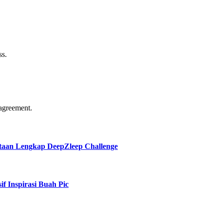
ss.
agreement.
taan Lengkap DeepZleep Challenge
f Inspirasi Buah Pic