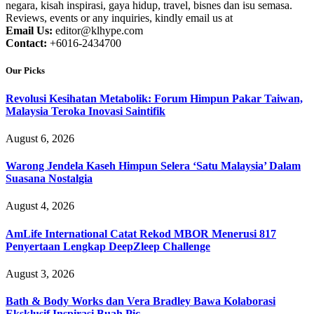
negara, kisah inspirasi, gaya hidup, travel, bisnes dan isu semasa.
Reviews, events or any inquiries, kindly email us at
Email Us:
editor@klhype.com
Contact:
+6016-2434700
Our Picks
Revolusi Kesihatan Metabolik: Forum Himpun Pakar Taiwan,
Malaysia Teroka Inovasi Saintifik
August 6, 2026
Warong Jendela Kaseh Himpun Selera ‘Satu Malaysia’ Dalam
Suasana Nostalgia
August 4, 2026
AmLife International Catat Rekod MBOR Menerusi 817
Penyertaan Lengkap DeepZleep Challenge
August 3, 2026
Bath & Body Works dan Vera Bradley Bawa Kolaborasi
Eksklusif Inspirasi Buah Pic