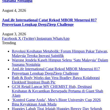
Suasana Nostalgia
August 4, 2026
AmLife International Catat Rekod MBOR Menerusi 817
Penyertaan Lengkap DeepZleep Challenge
August 3, 2026
Facebook
X (Twitter)
Instagram
WhatsApp
Trending
Revolusi Kesihatan Metabolik: Forum Himpun Pakar Taiwan,
Malaysia Teroka Inovasi Saintifik
Warong Jendela Kaseh Himpun Selera ‘Satu Malaysia’ Dalam
Suasana Nostalgia
AmLife International Catat Rekod MBOR Menerusi 817
Penyertaan Lengkap DeepZleep Challenge
Bath & Body Works dan Vera Bradley Bawa Kolaborasi
Eksklusif Inspirasi Buah Pic
GCH Retail Lancar MY CHEMIST Hub, Destinasi
Kesihatan & Kecantikan Bersepadu Pertama di Giant Shah
Alam
‘Kontrol Game Anda’, Men’s Biore University Cup 2026
Bina Keyakinan Anak Muda
Huggies Labuh Tirai Jelajah Huggies Breezy Day Seluruh