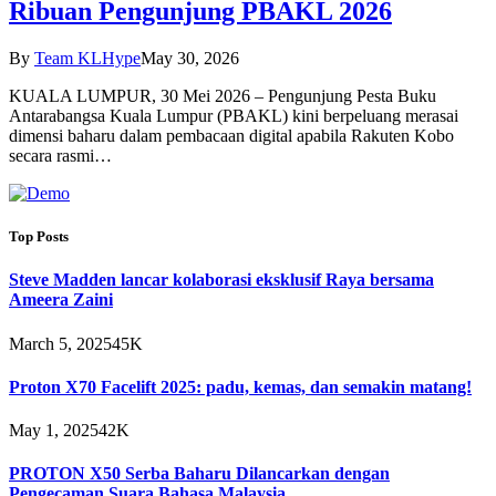
Ribuan Pengunjung PBAKL 2026
By
Team KLHype
May 30, 2026
KUALA LUMPUR, 30 Mei 2026 – Pengunjung Pesta Buku
Antarabangsa Kuala Lumpur (PBAKL) kini berpeluang merasai
dimensi baharu dalam pembacaan digital apabila Rakuten Kobo
secara rasmi…
Top Posts
Steve Madden lancar kolaborasi eksklusif Raya bersama
Ameera Zaini
March 5, 2025
45K
Proton X70 Facelift 2025: padu, kemas, dan semakin matang!
May 1, 2025
42K
PROTON X50 Serba Baharu Dilancarkan dengan
Pengecaman Suara Bahasa Malaysia