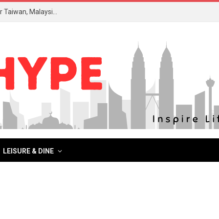
Revolusi Kesihatan Metabolik: Forum Himpun Pakar Taiwan, Malaysia Teroka Inovasi Saintifik
LEISURE & DINE