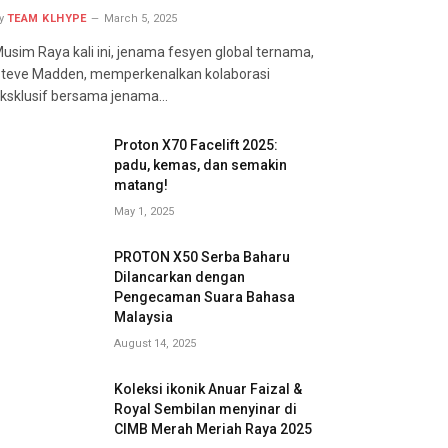
y
TEAM KLHYPE
March 5, 2025
usim Raya kali ini, jenama fesyen global ternama,
teve Madden, memperkenalkan kolaborasi
ksklusif bersama jenama…
Proton X70 Facelift 2025:
padu, kemas, dan semakin
matang!
May 1, 2025
PROTON X50 Serba Baharu
Dilancarkan dengan
Pengecaman Suara Bahasa
Malaysia
August 14, 2025
Koleksi ikonik Anuar Faizal &
Royal Sembilan menyinar di
CIMB Merah Meriah Raya 2025