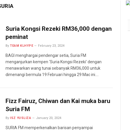
SURIA
Suria Kongsi Rezeki RM36,000 dengan
peminat
By
TEAM KLHYPE
February 23, 2024
BAGI menghargai pendengar setia, Suria FM
menganjurkan kempen ‘Suria Kongsi Rezeki’ dengan
menawarkan wang tunai sebanyak RM36,000 untuk
dimenangi bermula 19 Februari hingga 29 Mac ini.…
Fizz Fairuz, Chiwan dan Kai muka baru
Suria FM
By
ISZ YUSLIZA
January 20, 2024
SURIA FM memperkenalkan barisan penyampai