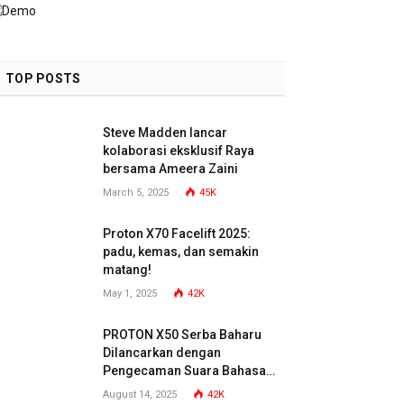
TOP POSTS
Steve Madden lancar
kolaborasi eksklusif Raya
bersama Ameera Zaini
March 5, 2025
45K
Proton X70 Facelift 2025:
padu, kemas, dan semakin
matang!
May 1, 2025
42K
PROTON X50 Serba Baharu
Dilancarkan dengan
Pengecaman Suara Bahasa
Malaysia
August 14, 2025
42K