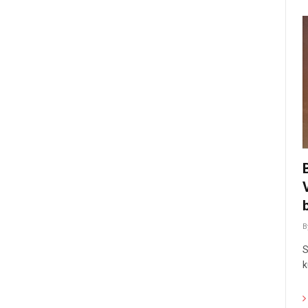
B
S
k