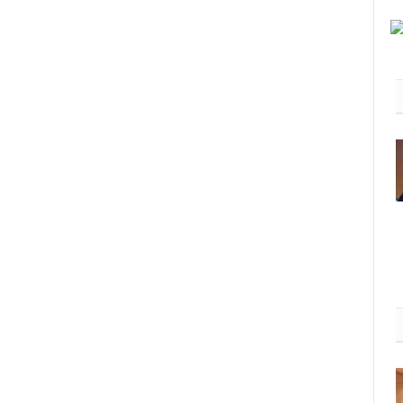
AmLife International Catat
Rekod MBOR Menerusi 817
Penyertaan Lengkap
DeepZleep Challenge
August 3, 2026
2K