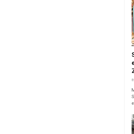
B
M
S
e