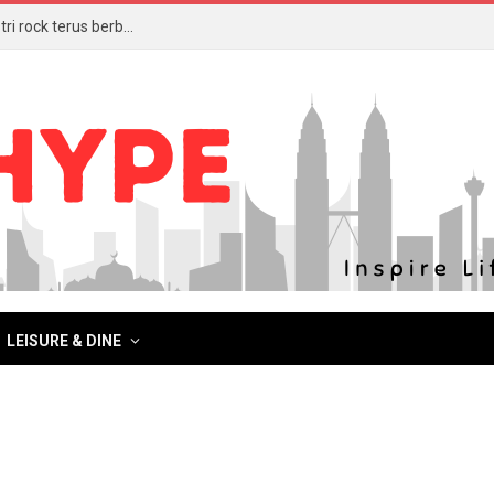
Bingit, berdentum dan nostalgia, 3 Veto bukti industri rock terus berbisa
LEISURE & DINE