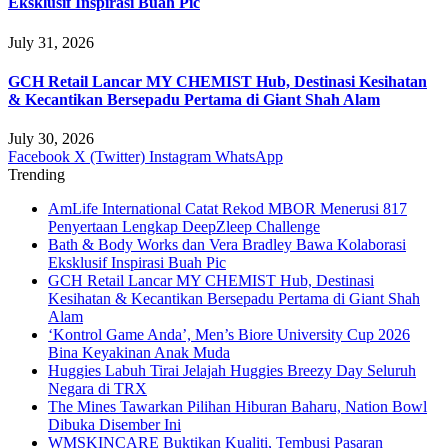
Eksklusif Inspirasi Buah Pic
July 31, 2026
GCH Retail Lancar MY CHEMIST Hub, Destinasi Kesihatan
& Kecantikan Bersepadu Pertama di Giant Shah Alam
July 30, 2026
Facebook
X (Twitter)
Instagram
WhatsApp
Trending
AmLife International Catat Rekod MBOR Menerusi 817
Penyertaan Lengkap DeepZleep Challenge
Bath & Body Works dan Vera Bradley Bawa Kolaborasi
Eksklusif Inspirasi Buah Pic
GCH Retail Lancar MY CHEMIST Hub, Destinasi
Kesihatan & Kecantikan Bersepadu Pertama di Giant Shah
Alam
‘Kontrol Game Anda’, Men’s Biore University Cup 2026
Bina Keyakinan Anak Muda
Huggies Labuh Tirai Jelajah Huggies Breezy Day Seluruh
Negara di TRX
The Mines Tawarkan Pilihan Hiburan Baharu, Nation Bowl
Dibuka Disember Ini
WMSKINCARE Buktikan Kualiti, Tembusi Pasaran