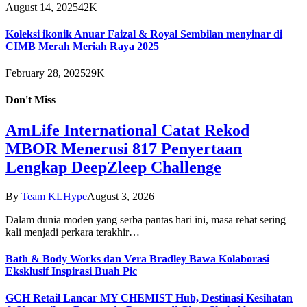
August 14, 2025
42K
Koleksi ikonik Anuar Faizal & Royal Sembilan menyinar di
CIMB Merah Meriah Raya 2025
February 28, 2025
29K
Don't Miss
AmLife International Catat Rekod
MBOR Menerusi 817 Penyertaan
Lengkap DeepZleep Challenge
By
Team KLHype
August 3, 2026
Dalam dunia moden yang serba pantas hari ini, masa rehat sering
kali menjadi perkara terakhir…
Bath & Body Works dan Vera Bradley Bawa Kolaborasi
Eksklusif Inspirasi Buah Pic
GCH Retail Lancar MY CHEMIST Hub, Destinasi Kesihatan