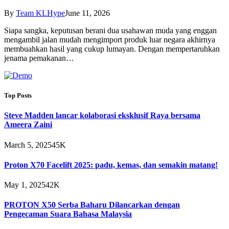
By
Team KLHype
June 11, 2026
Siapa sangka, keputusan berani dua usahawan muda yang enggan
mengambil jalan mudah mengimport produk luar negara akhirnya
membuahkan hasil yang cukup lumayan. Dengan mempertaruhkan
jenama pemakanan…
Top Posts
Steve Madden lancar kolaborasi eksklusif Raya bersama
Ameera Zaini
March 5, 2025
45K
Proton X70 Facelift 2025: padu, kemas, dan semakin matang!
May 1, 2025
42K
PROTON X50 Serba Baharu Dilancarkan dengan
Pengecaman Suara Bahasa Malaysia