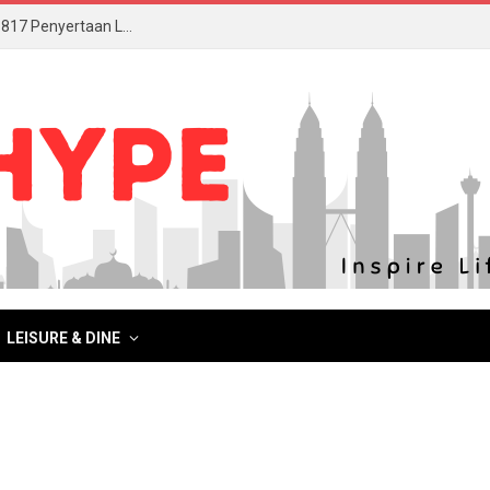
AmLife International Catat Rekod MBOR Menerusi 817 Penyertaan Lengkap DeepZleep Challenge
LEISURE & DINE