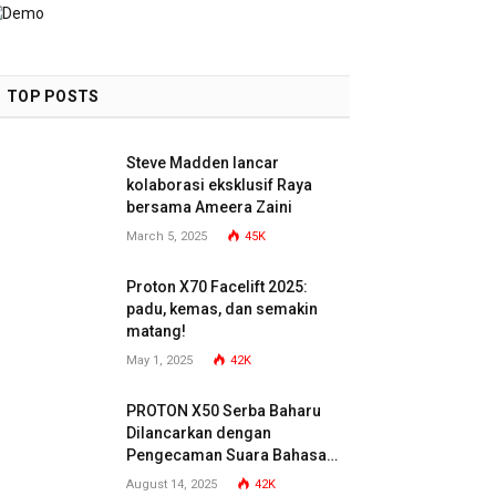
TOP POSTS
Steve Madden lancar
kolaborasi eksklusif Raya
bersama Ameera Zaini
March 5, 2025
45K
Proton X70 Facelift 2025:
padu, kemas, dan semakin
matang!
May 1, 2025
42K
PROTON X50 Serba Baharu
Dilancarkan dengan
Pengecaman Suara Bahasa
Malaysia
August 14, 2025
42K