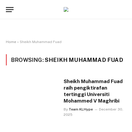
Home
»
Sheikh Muhammad Fuad
BROWSING:
SHEIKH MUHAMMAD FUAD
Sheikh Muhammad Fuad
raih pengiktirafan
tertinggi Universiti
Mohammed V Maghribi
By
Team KLHype
December 30,
2025