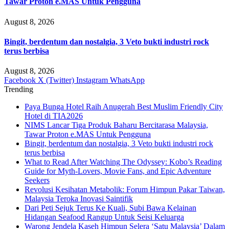
Tawar Proton e.MAS Untuk Pengguna
August 8, 2026
Bingit, berdentum dan nostalgia, 3 Veto bukti industri rock
terus berbisa
August 8, 2026
Facebook
X (Twitter)
Instagram
WhatsApp
Trending
Paya Bunga Hotel Raih Anugerah Best Muslim Friendly City
Hotel di TIA2026
NIMS Lancar Tiga Produk Baharu Bercitarasa Malaysia,
Tawar Proton e.MAS Untuk Pengguna
Bingit, berdentum dan nostalgia, 3 Veto bukti industri rock
terus berbisa
What to Read After Watching The Odyssey: Kobo’s Reading
Guide for Myth-Lovers, Movie Fans, and Epic Adventure
Seekers
Revolusi Kesihatan Metabolik: Forum Himpun Pakar Taiwan,
Malaysia Teroka Inovasi Saintifik
Dari Peti Sejuk Terus Ke Kuali, Subi Bawa Kelainan
Hidangan Seafood Rangup Untuk Seisi Keluarga
Warong Jendela Kaseh Himpun Selera ‘Satu Malaysia’ Dalam