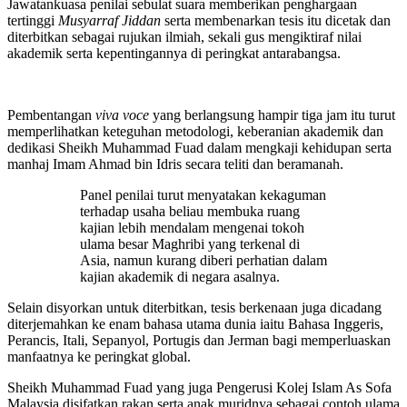
Jawatankuasa penilai sebulat suara memberikan penghargaan
tertinggi
Musyarraf Jiddan
serta membenarkan tesis itu dicetak dan
diterbitkan sebagai rujukan ilmiah, sekali gus mengiktiraf nilai
akademik serta kepentingannya di peringkat antarabangsa.
Pembentangan
viva voce
yang berlangsung hampir tiga jam itu turut
memperlihatkan keteguhan metodologi, keberanian akademik dan
dedikasi Sheikh Muhammad Fuad dalam mengkaji kehidupan serta
manhaj Imam Ahmad bin Idris secara teliti dan beramanah.
Panel penilai turut menyatakan kekaguman
terhadap usaha beliau membuka ruang
kajian lebih mendalam mengenai tokoh
ulama besar Maghribi yang terkenal di
Asia, namun kurang diberi perhatian dalam
kajian akademik di negara asalnya.
Selain disyorkan untuk diterbitkan, tesis berkenaan juga dicadang
diterjemahkan ke enam bahasa utama dunia iaitu Bahasa Inggeris,
Perancis, Itali, Sepanyol, Portugis dan Jerman bagi memperluaskan
manfaatnya ke peringkat global.
Sheikh Muhammad Fuad yang juga Pengerusi Kolej Islam As Sofa
Malaysia disifatkan rakan serta anak muridnya sebagai contoh ulama