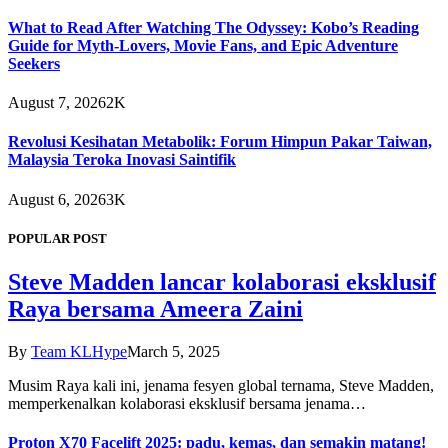
What to Read After Watching The Odyssey: Kobo’s Reading
Guide for Myth-Lovers, Movie Fans, and Epic Adventure
Seekers
August 7, 2026
2K
Revolusi Kesihatan Metabolik: Forum Himpun Pakar Taiwan,
Malaysia Teroka Inovasi Saintifik
August 6, 2026
3K
POPULAR POST
Steve Madden lancar kolaborasi eksklusif
Raya bersama Ameera Zaini
By
Team KLHype
March 5, 2025
Musim Raya kali ini, jenama fesyen global ternama, Steve Madden,
memperkenalkan kolaborasi eksklusif bersama jenama…
Proton X70 Facelift 2025: padu, kemas, dan semakin matang!