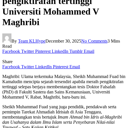
pengiktirafan tertinggi
Universiti Mohammed V
Maghribi
By
Team KLHype
December 30, 2025
No Comments
3 Mins
Read
Facebook
Twitter
Pinterest
LinkedIn
Tumblr
Email
Share
Facebook
Twitter
LinkedIn
Pinterest
Email
Maghribi: Ulama terkemuka Malaysia, Sheikh Muhammad Fuad bin
Kamaludin mencipta sejarah tersendiri apabila meraih pengiktirafan
tertinggi selepas berjaya membentangkan tesis Doktor Falsafah
(PhD) di Fakulti Sastera dan Sains Kemanusiaan, Universiti
Mohammed V, Rabat, Maghribi, baru-baru ini.
Sheikh Muhammad Fuad yang juga pendidik, pendakwah serta
pemimpin Tarekat Ahmadiah Idrisiah di Asia Tenggara,
membentangkan tesis bertajuk
Imam Ahmad bin Idris al-Maghribi
dan Usahanya dalam Ilmu Islam serta Penyebaran Nilai-nilai
Tasawuf – Satu Kajian Kritikal
.