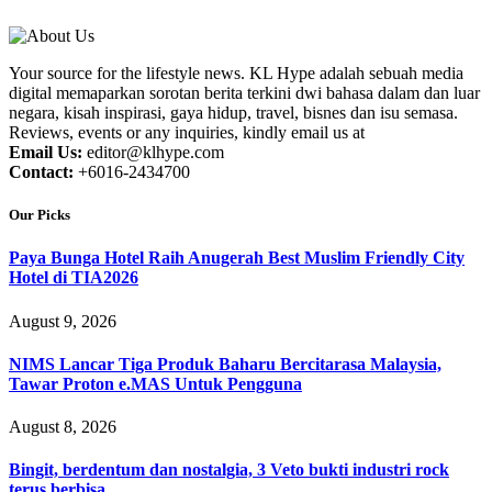
Your source for the lifestyle news. KL Hype adalah sebuah media
digital memaparkan sorotan berita terkini dwi bahasa dalam dan luar
negara, kisah inspirasi, gaya hidup, travel, bisnes dan isu semasa.
Reviews, events or any inquiries, kindly email us at
Email Us:
editor@klhype.com
Contact:
+6016-2434700
Our Picks
Paya Bunga Hotel Raih Anugerah Best Muslim Friendly City
Hotel di TIA2026
August 9, 2026
NIMS Lancar Tiga Produk Baharu Bercitarasa Malaysia,
Tawar Proton e.MAS Untuk Pengguna
August 8, 2026
Bingit, berdentum dan nostalgia, 3 Veto bukti industri rock
terus berbisa