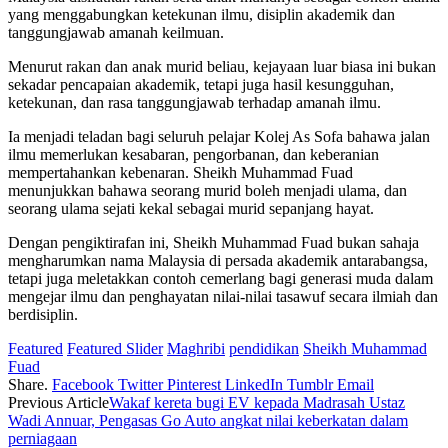
yang menggabungkan ketekunan ilmu, disiplin akademik dan
tanggungjawab amanah keilmuan.
Menurut rakan dan anak murid beliau, kejayaan luar biasa ini bukan
sekadar pencapaian akademik, tetapi juga hasil kesungguhan,
ketekunan, dan rasa tanggungjawab terhadap amanah ilmu.
Ia menjadi teladan bagi seluruh pelajar Kolej As Sofa bahawa jalan
ilmu memerlukan kesabaran, pengorbanan, dan keberanian
mempertahankan kebenaran. Sheikh Muhammad Fuad
menunjukkan bahawa seorang murid boleh menjadi ulama, dan
seorang ulama sejati kekal sebagai murid sepanjang hayat.
Dengan pengiktirafan ini, Sheikh Muhammad Fuad bukan sahaja
mengharumkan nama Malaysia di persada akademik antarabangsa,
tetapi juga meletakkan contoh cemerlang bagi generasi muda dalam
mengejar ilmu dan penghayatan nilai-nilai tasawuf secara ilmiah dan
berdisiplin.
Featured
Featured Slider
Maghribi
pendidikan
Sheikh Muhammad
Fuad
Share.
Facebook
Twitter
Pinterest
LinkedIn
Tumblr
Email
Previous Article
Wakaf kereta bugi EV kepada Madrasah Ustaz
Wadi Annuar, Pengasas Go Auto angkat nilai keberkatan dalam
perniagaan