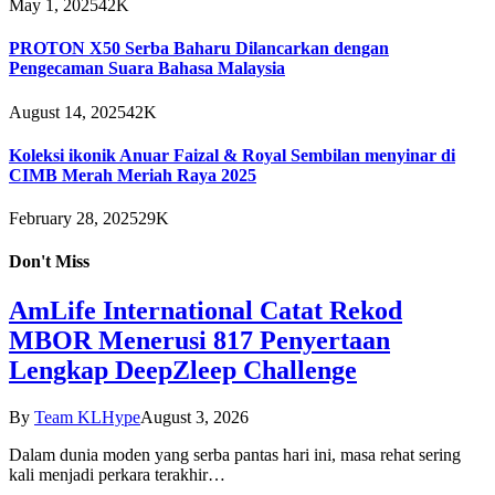
May 1, 2025
42K
PROTON X50 Serba Baharu Dilancarkan dengan
Pengecaman Suara Bahasa Malaysia
August 14, 2025
42K
Koleksi ikonik Anuar Faizal & Royal Sembilan menyinar di
CIMB Merah Meriah Raya 2025
February 28, 2025
29K
Don't Miss
AmLife International Catat Rekod
MBOR Menerusi 817 Penyertaan
Lengkap DeepZleep Challenge
By
Team KLHype
August 3, 2026
Dalam dunia moden yang serba pantas hari ini, masa rehat sering
kali menjadi perkara terakhir…