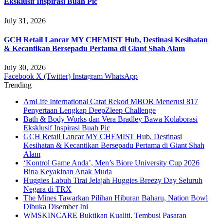
Eksklusif Inspirasi Buah Pic
July 31, 2026
GCH Retail Lancar MY CHEMIST Hub, Destinasi Kesihatan
& Kecantikan Bersepadu Pertama di Giant Shah Alam
July 30, 2026
Facebook
X (Twitter)
Instagram
WhatsApp
Trending
AmLife International Catat Rekod MBOR Menerusi 817
Penyertaan Lengkap DeepZleep Challenge
Bath & Body Works dan Vera Bradley Bawa Kolaborasi
Eksklusif Inspirasi Buah Pic
GCH Retail Lancar MY CHEMIST Hub, Destinasi
Kesihatan & Kecantikan Bersepadu Pertama di Giant Shah
Alam
‘Kontrol Game Anda’, Men’s Biore University Cup 2026
Bina Keyakinan Anak Muda
Huggies Labuh Tirai Jelajah Huggies Breezy Day Seluruh
Negara di TRX
The Mines Tawarkan Pilihan Hiburan Baharu, Nation Bowl
Dibuka Disember Ini
WMSKINCARE Buktikan Kualiti, Tembusi Pasaran