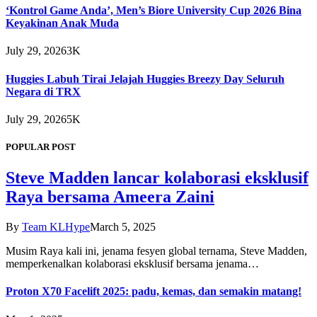
‘Kontrol Game Anda’, Men’s Biore University Cup 2026 Bina
Keyakinan Anak Muda
July 29, 2026
3K
Huggies Labuh Tirai Jelajah Huggies Breezy Day Seluruh
Negara di TRX
July 29, 2026
5K
POPULAR POST
Steve Madden lancar kolaborasi eksklusif
Raya bersama Ameera Zaini
By
Team KLHype
March 5, 2025
Musim Raya kali ini, jenama fesyen global ternama, Steve Madden,
memperkenalkan kolaborasi eksklusif bersama jenama…
Proton X70 Facelift 2025: padu, kemas, dan semakin matang!