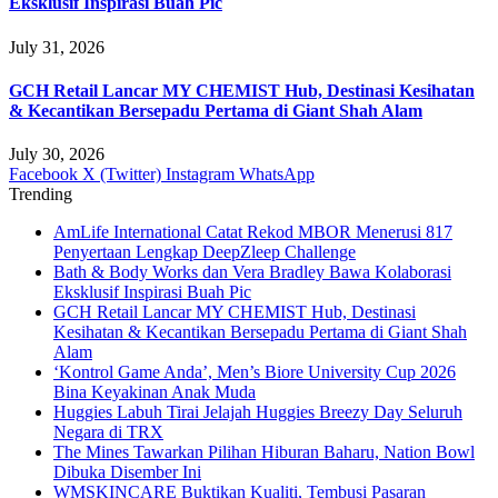
Eksklusif Inspirasi Buah Pic
July 31, 2026
GCH Retail Lancar MY CHEMIST Hub, Destinasi Kesihatan
& Kecantikan Bersepadu Pertama di Giant Shah Alam
July 30, 2026
Facebook
X (Twitter)
Instagram
WhatsApp
Trending
AmLife International Catat Rekod MBOR Menerusi 817
Penyertaan Lengkap DeepZleep Challenge
Bath & Body Works dan Vera Bradley Bawa Kolaborasi
Eksklusif Inspirasi Buah Pic
GCH Retail Lancar MY CHEMIST Hub, Destinasi
Kesihatan & Kecantikan Bersepadu Pertama di Giant Shah
Alam
‘Kontrol Game Anda’, Men’s Biore University Cup 2026
Bina Keyakinan Anak Muda
Huggies Labuh Tirai Jelajah Huggies Breezy Day Seluruh
Negara di TRX
The Mines Tawarkan Pilihan Hiburan Baharu, Nation Bowl
Dibuka Disember Ini
WMSKINCARE Buktikan Kualiti, Tembusi Pasaran