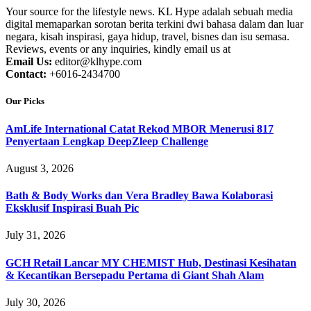
Your source for the lifestyle news. KL Hype adalah sebuah media
digital memaparkan sorotan berita terkini dwi bahasa dalam dan luar
negara, kisah inspirasi, gaya hidup, travel, bisnes dan isu semasa.
Reviews, events or any inquiries, kindly email us at
Email Us:
editor@klhype.com
Contact:
+6016-2434700
Our Picks
AmLife International Catat Rekod MBOR Menerusi 817
Penyertaan Lengkap DeepZleep Challenge
August 3, 2026
Bath & Body Works dan Vera Bradley Bawa Kolaborasi
Eksklusif Inspirasi Buah Pic
July 31, 2026
GCH Retail Lancar MY CHEMIST Hub, Destinasi Kesihatan
& Kecantikan Bersepadu Pertama di Giant Shah Alam
July 30, 2026