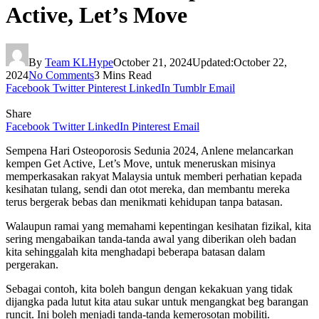
Active, Let’s Move
By
Team KLHype
October 21, 2024
Updated:
October 22,
2024
No Comments
3 Mins Read
Facebook
Twitter
Pinterest
LinkedIn
Tumblr
Email
Share
Facebook
Twitter
LinkedIn
Pinterest
Email
Sempena Hari Osteoporosis Sedunia 2024, Anlene melancarkan
kempen Get Active, Let’s Move, untuk meneruskan misinya
memperkasakan rakyat Malaysia untuk memberi perhatian kepada
kesihatan tulang, sendi dan otot mereka, dan membantu mereka
terus bergerak bebas dan menikmati kehidupan tanpa batasan.
Walaupun ramai yang memahami kepentingan kesihatan fizikal, kita
sering mengabaikan tanda-tanda awal yang diberikan oleh badan
kita sehinggalah kita menghadapi beberapa batasan dalam
pergerakan.
Sebagai contoh, kita boleh bangun dengan kekakuan yang tidak
dijangka pada lutut kita atau sukar untuk mengangkat beg barangan
runcit. Ini boleh menjadi tanda-tanda kemerosotan mobiliti.