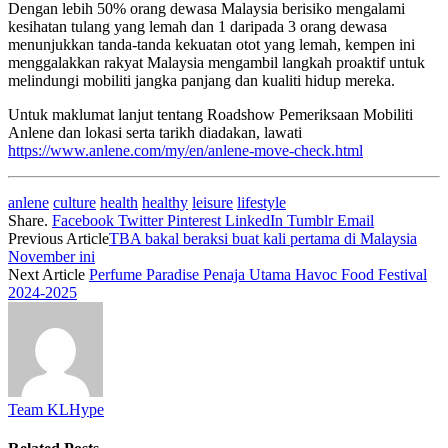
Dengan lebih 50% orang dewasa Malaysia berisiko mengalami
kesihatan tulang yang lemah dan 1 daripada 3 orang dewasa
menunjukkan tanda-tanda kekuatan otot yang lemah, kempen ini
menggalakkan rakyat Malaysia mengambil langkah proaktif untuk
melindungi mobiliti jangka panjang dan kualiti hidup mereka.
Untuk maklumat lanjut tentang Roadshow Pemeriksaan Mobiliti
Anlene dan lokasi serta tarikh diadakan, lawati
https://www.anlene.com/my/en/anlene-move-check.html
anlene
culture
health
healthy
leisure
lifestyle
Share.
Facebook
Twitter
Pinterest
LinkedIn
Tumblr
Email
Previous Article
TBA bakal beraksi buat kali pertama di Malaysia
November ini
Next Article
Perfume Paradise Penaja Utama Havoc Food Festival
2024-2025
Team KLHype