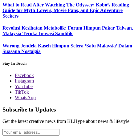
What to Read After Watching The Odyssey: Kobo’s Reading
Guide for Myth-Lovers, Movie Fans, and Epic Adventure
Seekers
Revolusi Kesihatan Metabolik: Forum Himpun Pakar Taiwan,
Malaysia Teroka Inovasi Saintifik
Warong Jendela Kaseh Himpun Selera ‘Satu Malaysia’ Dalam
Suasana Nostalgia
Stay In Touch
Facebook
Instagram
YouTube
TikTok
WhatsApp
Subscribe to Updates
Get the latest creative news from KLHype about news & lifestyle.