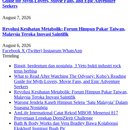
Guide for Myth-Lovers, Movie Fans, and Epic Adventure
Seekers
August 7, 2026
Revolusi Kesihatan Metabolik: Forum Himpun Pakar Taiwan,
Malaysia Teroka Inovasi Saintifik
August 6, 2026
Facebook
X (Twitter)
Instagram
WhatsApp
Trending
Bingit, berdentum dan nostalgia, 3 Veto bukti industri rock
terus berbisa
What to Read After Watching The Odyssey: Kobo’s Reading
Guide for Myth-Lovers, Movie Fans, and Epic Adventure
Seekers
Revolusi Kesihatan Metabolik: Forum Himpun Pakar Taiwan,
Malaysia Teroka Inovasi Saintifik
Warong Jendela Kaseh Himpun Selera ‘Satu Malaysia’ Dalam
Suasana Nostalgia
AmLife International Catat Rekod MBOR Menerusi 817
Penyertaan Lengkap DeepZleep Challenge
Bath & Body Works dan Vera Bradley Bawa Kolaborasi
Eksklusif Inspirasi Buah Pic