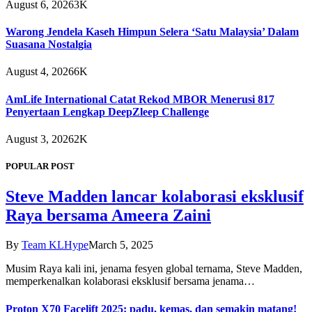
August 6, 2026
3K
Warong Jendela Kaseh Himpun Selera ‘Satu Malaysia’ Dalam
Suasana Nostalgia
August 4, 2026
6K
AmLife International Catat Rekod MBOR Menerusi 817
Penyertaan Lengkap DeepZleep Challenge
August 3, 2026
2K
POPULAR POST
Steve Madden lancar kolaborasi eksklusif
Raya bersama Ameera Zaini
By
Team KLHype
March 5, 2025
Musim Raya kali ini, jenama fesyen global ternama, Steve Madden,
memperkenalkan kolaborasi eksklusif bersama jenama…
Proton X70 Facelift 2025: padu, kemas, dan semakin matang!