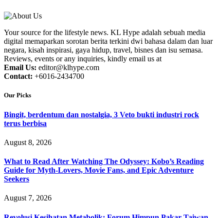
Your source for the lifestyle news. KL Hype adalah sebuah media
digital memaparkan sorotan berita terkini dwi bahasa dalam dan luar
negara, kisah inspirasi, gaya hidup, travel, bisnes dan isu semasa.
Reviews, events or any inquiries, kindly email us at
Email Us:
editor@klhype.com
Contact:
+6016-2434700
Our Picks
Bingit, berdentum dan nostalgia, 3 Veto bukti industri rock
terus berbisa
August 8, 2026
What to Read After Watching The Odyssey: Kobo’s Reading
Guide for Myth-Lovers, Movie Fans, and Epic Adventure
Seekers
August 7, 2026
Revolusi Kesihatan Metabolik: Forum Himpun Pakar Taiwan,