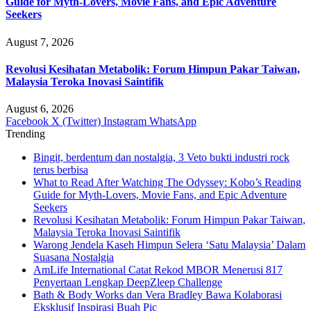
Guide for Myth-Lovers, Movie Fans, and Epic Adventure
Seekers
August 7, 2026
Revolusi Kesihatan Metabolik: Forum Himpun Pakar Taiwan,
Malaysia Teroka Inovasi Saintifik
August 6, 2026
Facebook
X (Twitter)
Instagram
WhatsApp
Trending
Bingit, berdentum dan nostalgia, 3 Veto bukti industri rock
terus berbisa
What to Read After Watching The Odyssey: Kobo’s Reading
Guide for Myth-Lovers, Movie Fans, and Epic Adventure
Seekers
Revolusi Kesihatan Metabolik: Forum Himpun Pakar Taiwan,
Malaysia Teroka Inovasi Saintifik
Warong Jendela Kaseh Himpun Selera ‘Satu Malaysia’ Dalam
Suasana Nostalgia
AmLife International Catat Rekod MBOR Menerusi 817
Penyertaan Lengkap DeepZleep Challenge
Bath & Body Works dan Vera Bradley Bawa Kolaborasi
Eksklusif Inspirasi Buah Pic