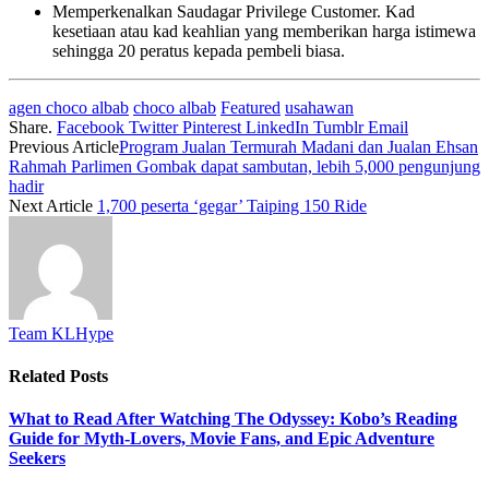
Memperkenalkan Saudagar Privilege Customer. Kad
kesetiaan atau kad keahlian yang memberikan harga istimewa
sehingga 20 peratus kepada pembeli biasa.
agen choco albab
choco albab
Featured
usahawan
Share.
Facebook
Twitter
Pinterest
LinkedIn
Tumblr
Email
Previous Article
Program Jualan Termurah Madani dan Jualan Ehsan
Rahmah Parlimen Gombak dapat sambutan, lebih 5,000 pengunjung
hadir
Next Article
1,700 peserta ‘gegar’ Taiping 150 Ride
Team KLHype
Related
Posts
What to Read After Watching The Odyssey: Kobo’s Reading
Guide for Myth-Lovers, Movie Fans, and Epic Adventure
Seekers