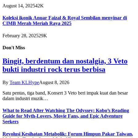
August 14, 2025
42K
Koleksi ikonik Anuar Faizal & Royal Sembilan menyinar di
CIMB Merah Meriah Raya 2025
February 28, 2025
29K
Don't Miss
Bingit, berdentum dan nostalgia, 3 Veto
bukti industri rock terus berbisa
By
Team KLHype
August 8, 2026
Satu pentas, tiga band, Konsert 3 Veto beri impak kuat dan besar
dalam industri muzik…
What to Read After Watching The Odyssey: Kobo’s Reading
Guide for Myth-Lovers, Movie Fans, and Epic Adventure
Seekers
Revolusi Kesihatan Metabolik: Forum Himpun Pakar Taiwan,