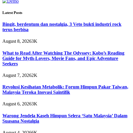
Latest Posts
Bingit, berdentum dan nostalgia, 3 Veto bukti industri rock
terus berbisa
August 8, 2026
3K
What to Read After Watching The Odyssey: Kobo’s Reading
Guide for Myth-Lovers, Movie Fans, and Epic Adventure
Seekers
August 7, 2026
2K
Revolusi Kesihatan Metabolik: Forum Himpun Pakar Taiwan,
Malaysia Teroka Inovasi Saintifik
August 6, 2026
3K
Warong Jendela Kaseh Himpun Selera ‘Satu Malaysia’ Dalam
Suasana Nostalgia
August 4, 2026
6K