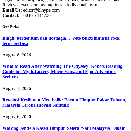
Reviews, events or any inquiries, kindly email us at
Email Us:
editor@klhype.com
Contact:
+6016-2434700
Our Picks
Bingit, berdentum dan nostalgia, 3 Veto bukti industri rock
terus berbisa
August 8, 2026
What to Read After Watching The Odyssey: Kobo’s Reading
Guide for Myth-Lovers, Movie Fans, and Epic Adventure
Seekers
August 7, 2026
Revolusi Kesihatan Metabolik: Forum Himpun Pakar Taiwan,
Malaysia Teroka Inovasi Saintifik
August 6, 2026
Warong Jendela Kaseh Himpun Selera ‘Satu Malaysia’ Dalam