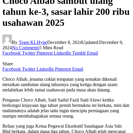
Choco Albab sambut ulang
tahun ke-3, sasar lahir 200 ribu
usahawan 2025
By
Team KLHype
December 8, 2024
Updated:
December 9,
2024
No Comments
5 Mins Read
Facebook
Twitter
Pinterest
LinkedIn
Tumblr
Email
Share
Facebook
Twitter
LinkedIn
Pinterest
Email
Choco Albab, jenama coklat tempatan yang semakin dikenali
meraikan sambutan ulang tahunnya yang ketiga dengan azam
melahirkan lebih ramai usahawan pada masa akan datang.
Pengasas Choco Albab, Said Saiful Fazli Said Aluwi ketika
berkongsi kejayaan tiga tahun penuh bermakna ini berkata, misi dan
matlamatnya adalah jelas iaitu ingin mencipta perniagaan yang
mampu membahagiakan semua orang.
Beliau yang juga Ketua Pegawai Eksekutif Saudagaar Asia Sdn
Bhd berkata, dalam masa tiga tahun, Choco Albab telah mencapai