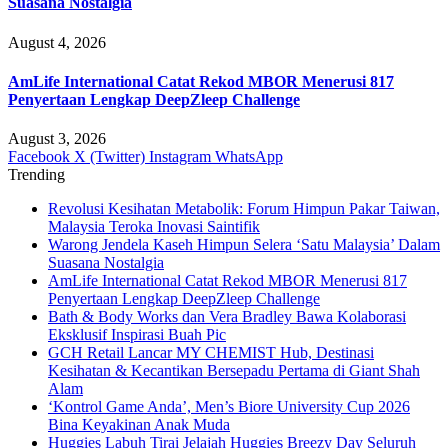
Suasana Nostalgia
August 4, 2026
AmLife International Catat Rekod MBOR Menerusi 817
Penyertaan Lengkap DeepZleep Challenge
August 3, 2026
Facebook
X (Twitter)
Instagram
WhatsApp
Trending
Revolusi Kesihatan Metabolik: Forum Himpun Pakar Taiwan,
Malaysia Teroka Inovasi Saintifik
Warong Jendela Kaseh Himpun Selera ‘Satu Malaysia’ Dalam
Suasana Nostalgia
AmLife International Catat Rekod MBOR Menerusi 817
Penyertaan Lengkap DeepZleep Challenge
Bath & Body Works dan Vera Bradley Bawa Kolaborasi
Eksklusif Inspirasi Buah Pic
GCH Retail Lancar MY CHEMIST Hub, Destinasi
Kesihatan & Kecantikan Bersepadu Pertama di Giant Shah
Alam
‘Kontrol Game Anda’, Men’s Biore University Cup 2026
Bina Keyakinan Anak Muda
Huggies Labuh Tirai Jelajah Huggies Breezy Day Seluruh