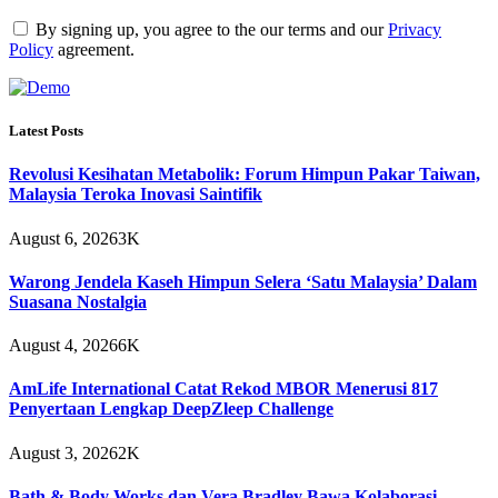
By signing up, you agree to the our terms and our
Privacy
Policy
agreement.
Latest Posts
Revolusi Kesihatan Metabolik: Forum Himpun Pakar Taiwan,
Malaysia Teroka Inovasi Saintifik
August 6, 2026
3K
Warong Jendela Kaseh Himpun Selera ‘Satu Malaysia’ Dalam
Suasana Nostalgia
August 4, 2026
6K
AmLife International Catat Rekod MBOR Menerusi 817
Penyertaan Lengkap DeepZleep Challenge
August 3, 2026
2K
Bath & Body Works dan Vera Bradley Bawa Kolaborasi