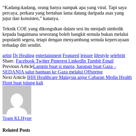
“Kadang-kadang, orang hanya nampak apa yang viral. Tapi saya
percaya, perkara yang bertahan lama datang daripada asas yang
jujur dan konsisten,” katanya.
Teknik COE yang dikongsikan dalam sesi itu menjadi simbolik
kepada bagaimana seseorang boleh bangkit semula bukan melalui
populariti segera, tetapi dengan menyambung semula kepercayaan
terhadap diri sendiri.
artist
Dr Healing
entertainment
Featured
leisure
lifestyle
selebriti
Share.
Facebook
Twitter
Pinterest
LinkedIn
Tumblr
Email
Previous Article
Lampin buat si manja, harapan buat Gaza –
SEDANIA salur bantuan ke Gaza melalui Offspring
Next Article
IHH Healthcare Malaysia anjur Cabaran Media Health
Hunt buat julung kali
Team KLHype
Related
Posts