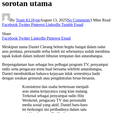
sorotan utama
By
Team KLHype
August 13, 2025
No Comments
3 Mins Read
Facebook
Twitter
Pinterest
LinkedIn
Tumblr
Email
Share
Facebook
Twitter
LinkedIn
Pinterest
Email
Meskipun nama Daniel Cheang belum begitu hangat dalam radar
arus perdana, personaliti serba boleh ini sebenarnya sudah membina
tapak kukuh dalam industri hiburan tempatan dan antarabangsa.
Berpengalaman luas sebagai hos pelbagai program TV, penyampai
radio serta pengacara temu bual bersama selebriti antarabangsa,
Daniel membuktikan bahawa kejayaan tidak semestinya hadir
dengan sorakan gemuruh atau pengiktirafan besar-besaran.
Konsistensi dan usaha berterusan menjadi
asas utama kerjayanya yang kian matang.
Terkenal sebagai penyampai radio Hitz
Weekend, pengacara TV dan personaliti
media sosial yang aktif, Daniel baru-baru
ini berkongsi sisi peribadinya dalam satu