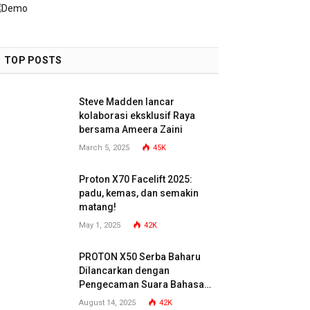
TOP POSTS
Steve Madden lancar
kolaborasi eksklusif Raya
bersama Ameera Zaini
March 5, 2025
45K
Proton X70 Facelift 2025:
padu, kemas, dan semakin
matang!
May 1, 2025
42K
PROTON X50 Serba Baharu
Dilancarkan dengan
Pengecaman Suara Bahasa
Malaysia
August 14, 2025
42K