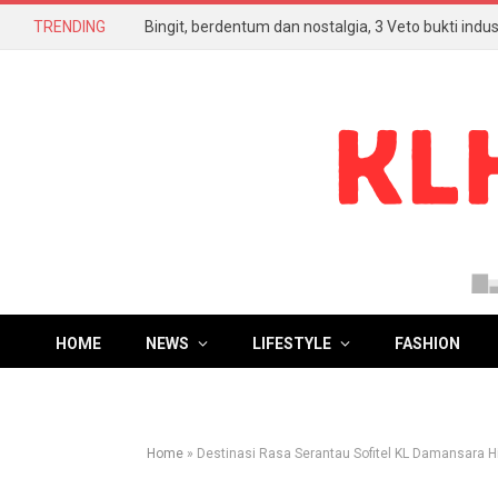
TRENDING
HOME
NEWS
LIFESTYLE
FASHION
Home
»
Destinasi Rasa Serantau Sofitel KL Damansara H