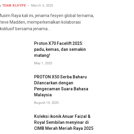
y
TEAM KLHYPE
March 5, 2025
usim Raya kali ini, jenama fesyen global ternama,
teve Madden, memperkenalkan kolaborasi
ksklusif bersama jenama…
Proton X70 Facelift 2025:
padu, kemas, dan semakin
matang!
May 1, 2025
PROTON X50 Serba Baharu
Dilancarkan dengan
Pengecaman Suara Bahasa
Malaysia
August 14, 2025
Koleksi ikonik Anuar Faizal &
Royal Sembilan menyinar di
CIMB Merah Meriah Raya 2025