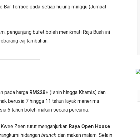
e Bar Terrace pada setiap hujung minggu (Jumaat
m, pengunjung bufet boleh menikmati Raja Buah ini
sebarang caj tambahan.
kan pada harga
RM228+
(Isnin hingga Khamis) dan
nak berusia 7 hingga 11 tahun layak menerima
usia 6 tahun boleh makan secara percuma.
AmLife International Catat
Rekod MBOR Menerusi 817
 Kwee Zeen turut menganjurkan
Raya Open House
Penyertaan Lengkap
DeepZleep Challenge
rangkumi hidangan
brunch
dan makan malam. Selain