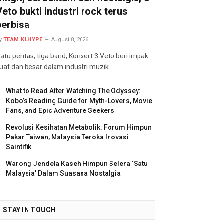
Veto bukti industri rock terus
berbisa
y
TEAM KLHYPE
August 8, 2026
atu pentas, tiga band, Konsert 3 Veto beri impak
uat dan besar dalam industri muzik…
What to Read After Watching The Odyssey:
Kobo’s Reading Guide for Myth-Lovers, Movie
Fans, and Epic Adventure Seekers
Revolusi Kesihatan Metabolik: Forum Himpun
Pakar Taiwan, Malaysia Teroka Inovasi
Saintifik
Warong Jendela Kaseh Himpun Selera ‘Satu
Malaysia’ Dalam Suasana Nostalgia
STAY IN TOUCH