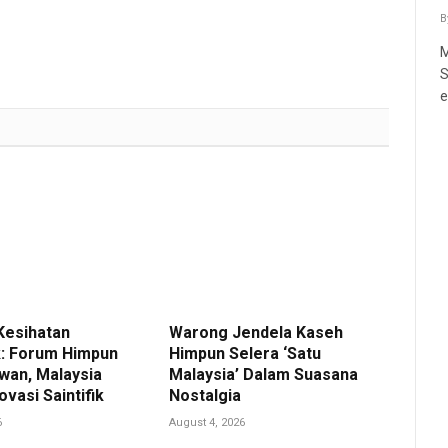
B
M
S
e
Kesihatan
Warong Jendela Kaseh
k: Forum Himpun
Himpun Selera ‘Satu
wan, Malaysia
Malaysia’ Dalam Suasana
ovasi Saintifik
Nostalgia
6
August 4, 2026