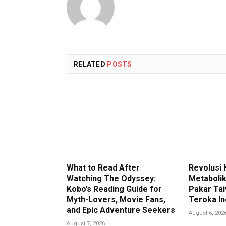
RELATED
POSTS
What to Read After
Revolusi 
Watching The Odyssey:
Metaboli
Kobo’s Reading Guide for
Pakar Tai
Myth-Lovers, Movie Fans,
Teroka In
and Epic Adventure Seekers
August 6, 202
August 7, 2026