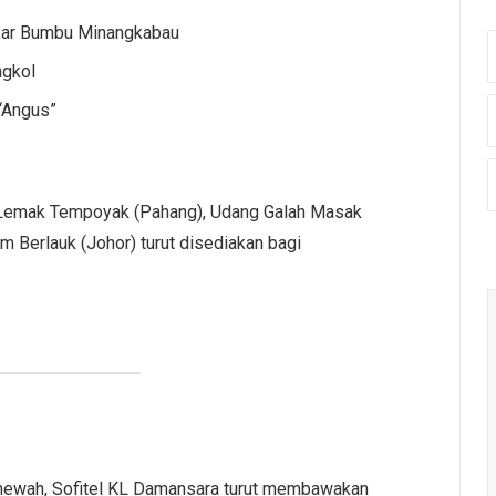
ar Bumbu Minangkabau
ngkol
“Angus”
ak Lemak Tempoyak (Pahang), Udang Galah Masak
am Berlauk (Johor) turut disediakan bagi
l mewah, Sofitel KL Damansara turut membawakan