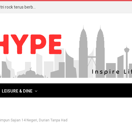
Bingit, berdentum dan nostalgia, 3 Veto bukti industri rock terus berbisa
LEISURE & DINE
impun Sajian 14 Negeri, Durian Tanpa Had