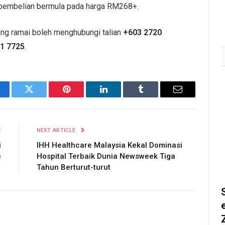
August 3, 2026
2K
uk pembelian bermula pada harga RM268+.
ang ramai boleh menghubungi talian
+603 2720
1 7725
.
cebook
Twitter
Pinterest
LinkedIn
Tumblr
Email
E
NEXT ARTICLE
i
IHH Healthcare Malaysia Kekal Dominasi
e
Hospital Terbaik Dunia Newsweek Tiga
Tahun Berturut-turut