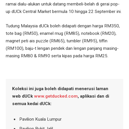
ramai dialu-alukan untuk datang membeli-belah di gerai pop-
up dUCk Central Market bermula 10 hingga 22 September ini.
Tudung Malaysia dUCk boleh didapati dengan harga RM350,
tote bag (RM50), enamel mug (RM85), notebook (RM20),
magnet peti ais puzzle (RM65), tumbler (RM95), tiffin
(RM100), baju-t lengan pendek dan lengan panjang masing-
masing RM80 & RM90 serta kipas pada harga RM25.
Koleksi ini juga boleh didapati menerusi laman
web dUCk
www.getducked.com
, aplikasi dan di
semua kedai dUCk:
Pavilion Kuala Lumpur
Pavilion Bukit Jalil