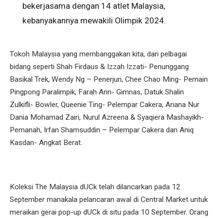
bekerjasama dengan 14 atlet Malaysia,
kebanyakannya mewakili Olimpik 2024.
Tokoh Malaysia yang membanggakan kita, dari pelbagai
bidang seperti Shah Firdaus & Izzah Izzati- Penunggang
Basikal Trek, Wendy Ng – Penerjun, Chee Chao Ming- Pemain
Pingpong Paralimpik, Farah Ann- Gimnas, Datuk Shalin
Zulkifli- Bowler, Queenie Ting- Pelempar Cakera, Ariana Nur
Dania Mohamad Zairi, Nurul Azreena & Syaqiera Mashayikh-
Pemanah, Irfan Shamsuddin – Pelempar Cakera dan Aniq
Kasdan- Angkat Berat.
Koleksi The Malaysia dUCk telah dilancarkan pada 12
September manakala pelancaran awal di Central Market untuk
meraikan gerai pop-up dUCk di situ pada 10 September. Orang