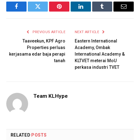
Facebook
Twitter
Pinterest
LinkedIn
Tumblr
Email
PREVIOUS ARTICLE
NEXT ARTICLE
Taaveekun, KPF Agro
Eastern International
Properties perluas
Academy, Ombak
kerjasama edar baja perapi
International Academy &
tanah
KLTVET meterai MoU
perkasa industri TVET
Team KLHype
RELATED
POSTS