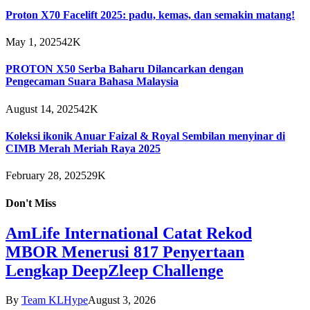
Proton X70 Facelift 2025: padu, kemas, dan semakin matang!
May 1, 2025
42K
PROTON X50 Serba Baharu Dilancarkan dengan
Pengecaman Suara Bahasa Malaysia
August 14, 2025
42K
Koleksi ikonik Anuar Faizal & Royal Sembilan menyinar di
CIMB Merah Meriah Raya 2025
February 28, 2025
29K
Don't Miss
AmLife International Catat Rekod
MBOR Menerusi 817 Penyertaan
Lengkap DeepZleep Challenge
By
Team KLHype
August 3, 2026