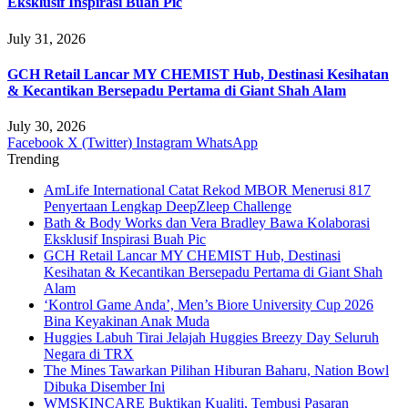
Eksklusif Inspirasi Buah Pic
July 31, 2026
GCH Retail Lancar MY CHEMIST Hub, Destinasi Kesihatan
& Kecantikan Bersepadu Pertama di Giant Shah Alam
July 30, 2026
Facebook
X (Twitter)
Instagram
WhatsApp
Trending
AmLife International Catat Rekod MBOR Menerusi 817
Penyertaan Lengkap DeepZleep Challenge
Bath & Body Works dan Vera Bradley Bawa Kolaborasi
Eksklusif Inspirasi Buah Pic
GCH Retail Lancar MY CHEMIST Hub, Destinasi
Kesihatan & Kecantikan Bersepadu Pertama di Giant Shah
Alam
‘Kontrol Game Anda’, Men’s Biore University Cup 2026
Bina Keyakinan Anak Muda
Huggies Labuh Tirai Jelajah Huggies Breezy Day Seluruh
Negara di TRX
The Mines Tawarkan Pilihan Hiburan Baharu, Nation Bowl
Dibuka Disember Ini
WMSKINCARE Buktikan Kualiti, Tembusi Pasaran