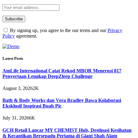
By signing up, you agree to the our terms and our
Privacy
Policy
agreement.
Latest Posts
AmLife International Catat Rekod MBOR Menerusi 817
Penyertaan Lengkap DeepZleep Challenge
August 3, 2026
2K
Bath & Body Works dan Vera Bradley Bawa Kolaborasi
Eksklusif Inspirasi Buah Pic
July 31, 2026
6K
GCH Retail Lancar MY CHEMIST Hub, Destinasi Kesihatan
& Kecantikan Bersepadu Pertama di Giant Shah Alam