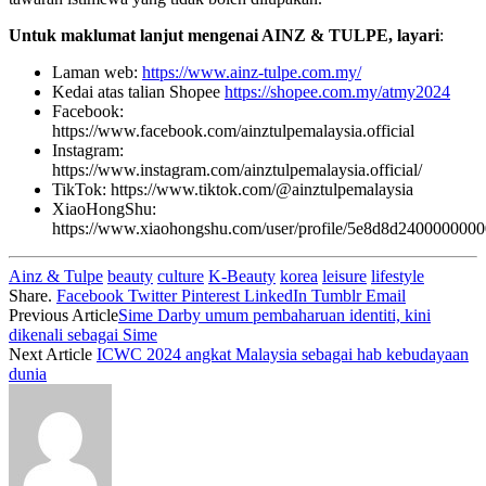
Untuk maklumat lanjut mengenai AINZ & TULPE, layari
:
Laman web:
https://www.ainz-tulpe.com.my/
Kedai atas talian Shopee
https://shopee.com.my/atmy2024
Facebook:
https://www.facebook.com/ainztulpemalaysia.official
Instagram:
https://www.instagram.com/ainztulpemalaysia.official/
TikTok: https://www.tiktok.com/@ainztulpemalaysia
XiaoHongShu:
https://www.xiaohongshu.com/user/profile/5e8d8d2400000
Ainz & Tulpe
beauty
culture
K-Beauty
korea
leisure
lifestyle
Share.
Facebook
Twitter
Pinterest
LinkedIn
Tumblr
Email
Previous Article
Sime Darby umum pembaharuan identiti, kini
dikenali sebagai Sime
Next Article
ICWC 2024 angkat Malaysia sebagai hab kebudayaan
dunia