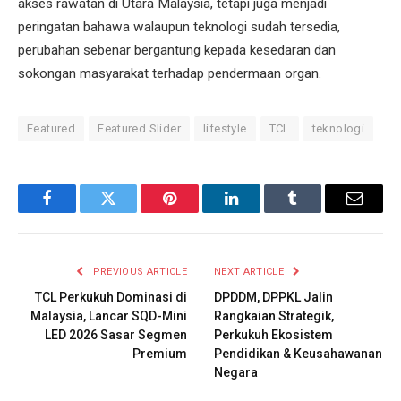
akses rawatan di Utara Malaysia, tetapi juga menjadi
peringatan bahawa walaupun teknologi sudah tersedia,
perubahan sebenar bergantung kepada kesedaran dan
sokongan masyarakat terhadap pendermaan organ.
Featured
Featured Slider
lifestyle
TCL
teknologi
Facebook
Twitter
Pinterest
LinkedIn
Tumblr
Email
PREVIOUS ARTICLE
NEXT ARTICLE
TCL Perkukuh Dominasi di
DPDDM, DPPKL Jalin
Malaysia, Lancar SQD-Mini
Rangkaian Strategik,
LED 2026 Sasar Segmen
Perkukuh Ekosistem
Premium
Pendidikan & Keusahawanan
Negara