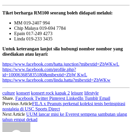
Tiket berharga RM100 seorang boleh didapati melalui:
MM 019-2407 994
Chip Malaya 019-694 7784
Epain 017-249 4273
Linda 019-233 3435
Untuk keterangan lanjut sila hubungi nombor nombor yang
disediakan atau layari:
https://www.facebook.com/hatta.junction?mibextid=ZbWKwL
https://www.facebook.com/profile.php?
id=100063685835180&mibextid=ZbW KwL
https://www.facebook.com/linda.hatta?mibextid=ZbWKw
culture
konsert
konsert rock kapak 2
leisure
lifestyle
Share.
Facebook
Twitter
Pinterest
LinkedIn
Tumblr
Email
Previous Article
FILA x Peanuts perkenal koleksi tenis berinspirasi
nostalgia di USC Sports Direct
Next Article
UUM lancar misi ke Everest sempena sambutan ulang
tahun empat dekad