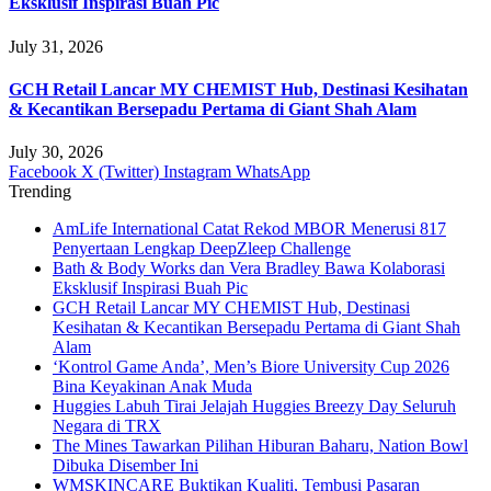
Eksklusif Inspirasi Buah Pic
July 31, 2026
GCH Retail Lancar MY CHEMIST Hub, Destinasi Kesihatan
& Kecantikan Bersepadu Pertama di Giant Shah Alam
July 30, 2026
Facebook
X (Twitter)
Instagram
WhatsApp
Trending
AmLife International Catat Rekod MBOR Menerusi 817
Penyertaan Lengkap DeepZleep Challenge
Bath & Body Works dan Vera Bradley Bawa Kolaborasi
Eksklusif Inspirasi Buah Pic
GCH Retail Lancar MY CHEMIST Hub, Destinasi
Kesihatan & Kecantikan Bersepadu Pertama di Giant Shah
Alam
‘Kontrol Game Anda’, Men’s Biore University Cup 2026
Bina Keyakinan Anak Muda
Huggies Labuh Tirai Jelajah Huggies Breezy Day Seluruh
Negara di TRX
The Mines Tawarkan Pilihan Hiburan Baharu, Nation Bowl
Dibuka Disember Ini
WMSKINCARE Buktikan Kualiti, Tembusi Pasaran