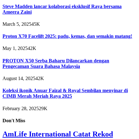
Steve Madden lancar kolaborasi eksklusif Raya bersama
Ameera Zaini
March 5, 2025
45K
Proton X70 Facelift 2025: padu, kemas, dan semakin matang!
May 1, 2025
42K
PROTON X50 Serba Baharu Dilancarkan dengan
Pengecaman Suara Bahasa Malaysia
August 14, 2025
42K
Koleksi ikonik Anuar Faizal & Royal Sembilan menyinar di
CIMB Merah Meriah Raya 2025
February 28, 2025
29K
Don't Miss
AmLife International Catat Rekod