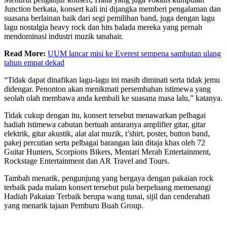
Junction berkata, konsert kali ini dijangka memberi pengalaman dan
suasana berlainan baik dari segi pemilihan band, juga dengan lagu
lagu nostalgia heavy rock dan hits balada mereka yang pernah
mendominasi industri muzik tanahair.
Read More:
UUM lancar misi ke Everest sempena sambutan ulang
tahun empat dekad
“Tidak dapat dinafikan lagu-lagu ini masih diminati serta tidak jemu
didengar. Penonton akan menikmati persembahan istimewa yang
seolah olah membawa anda kembali ke suasana masa lalu,” katanya.
Tidak cukup dengan itu, konsert tersebut menawarkan pelbagai
hadiah istimewa cabutan bertuah antaranya amplifier gitar, gitar
elektrik, gitar akustik, alat alat muzik, t’shirt, poster, button band,
pakej percutian serta pelbagai barangan lain ditaja khas oleh 72
Guitar Hunters, Scorpions Bikers, Mentari Merah Entertainment,
Rockstage Entertainment dan AR Travel and Tours.
Tambah menarik, pengunjung yang bergaya dengan pakaian rock
terbaik pada malam konsert tersebut pula berpeluang memenangi
Hadiah Pakaian Terbaik berupa wang tunai, sijil dan cenderahati
yang menarik tajaan Pemburu Buah Group.