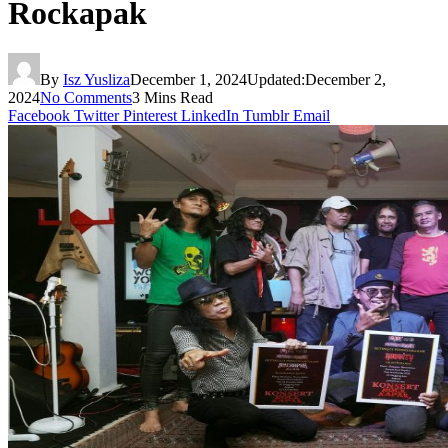
Rockapak
By
Isz Yusliza
December 1, 2024
Updated:
December 2,
2024
No Comments
3 Mins Read
Facebook
Twitter
Pinterest
LinkedIn
Tumblr
Email